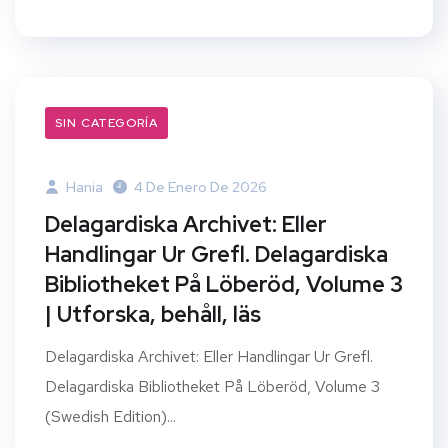
SIN CATEGORÍA
Hania
4 De Enero De 2026
Delagardiska Archivet: Eller
Handlingar Ur Grefl. Delagardiska
Bibliotheket På Löberöd, Volume 3
| Utforska, behåll, läs
Delagardiska Archivet: Eller Handlingar Ur Grefl.
Delagardiska Bibliotheket På Löberöd, Volume 3
(Swedish Edition)...