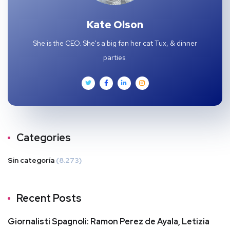
Kate Olson
She is the CEO. She's a big fan her cat Tux, & dinner
parties.
Categories
Sin categoría
(8.273)
Recent Posts
Giornalisti Spagnoli: Ramon Perez de Ayala, Letizia