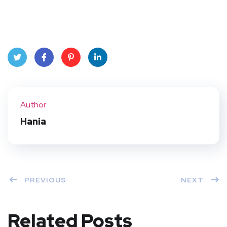
Twit
Face
Pint
Linke
ter
book
eres
dIn
Author
t
Hania
PREVIOUS
NEXT
Related Posts