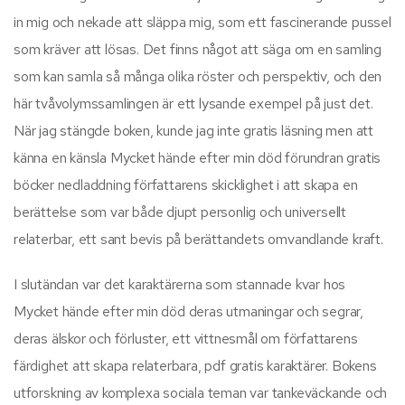
in mig och nekade att släppa mig, som ett fascinerande pussel
som kräver att lösas. Det finns något att säga om en samling
som kan samla så många olika röster och perspektiv, och den
här tvåvolymssamlingen är ett lysande exempel på just det.
När jag stängde boken, kunde jag inte gratis läsning men att
känna en känsla Mycket hände efter min död förundran gratis
böcker nedladdning författarens skicklighet i att skapa en
berättelse som var både djupt personlig och universellt
relaterbar, ett sant bevis på berättandets omvandlande kraft.
I slutändan var det karaktärerna som stannade kvar hos
Mycket hände efter min död deras utmaningar och segrar,
deras älskor och förluster, ett vittnesmål om författarens
färdighet att skapa relaterbara, pdf gratis karaktärer. Bokens
utforskning av komplexa sociala teman var tankeväckande och