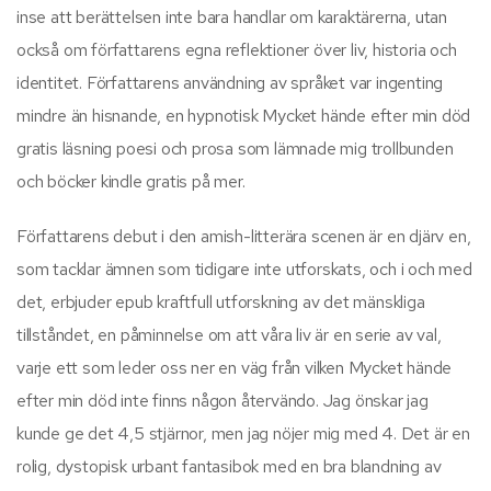
inse att berättelsen inte bara handlar om karaktärerna, utan
också om författarens egna reflektioner över liv, historia och
identitet. Författarens användning av språket var ingenting
mindre än hisnande, en hypnotisk Mycket hände efter min död
gratis läsning poesi och prosa som lämnade mig trollbunden
och böcker kindle gratis på mer.
Författarens debut i den amish-litterära scenen är en djärv en,
som tacklar ämnen som tidigare inte utforskats, och i och med
det, erbjuder epub kraftfull utforskning av det mänskliga
tillståndet, en påminnelse om att våra liv är en serie av val,
varje ett som leder oss ner en väg från vilken Mycket hände
efter min död inte finns någon återvändo. Jag önskar jag
kunde ge det 4,5 stjärnor, men jag nöjer mig med 4. Det är en
rolig, dystopisk urbant fantasibok med en bra blandning av