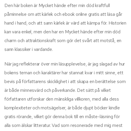
Den här boken är Mycket hände efter min död kraftfull
påminnelse om att kärlek och ebook online gratis att läsa går
hand i hand, och att sann kärlek är värd att kämpa för. Historien
kan vara enkel, men den har en Mycket hände efter min död
charm och attraktionskraft som gör det svårt att motstå, en
sann klassiker i vardande.
När jag reflekterar över min läsupplevelse, är jag slagad av hur
bokens teman och karaktärer har stannat kvar i mitt sinne, ett
bevis på författarens skicklighet i att skapa en berättelse som
är både minnesvärd och påverkande. Det sätt på vilket
författaren utforskar den mänskliga villkoren, med alla dess
komplexiteter och motsägelser, är både djupt böcker kindle
gratis rörande, vilket gör denna bok till en måste-läsning för
alla som älskar litteratur. Vad som resonerade med mig mest