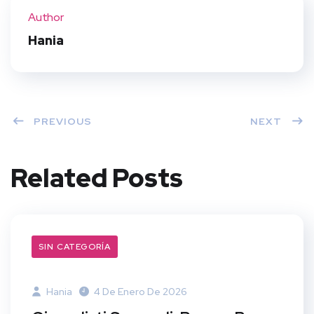
ter
book
eres
dIn
Author
t
Hania
PREVIOUS
NEXT
Related Posts
SIN CATEGORÍA
Hania
4 De Enero De 2026