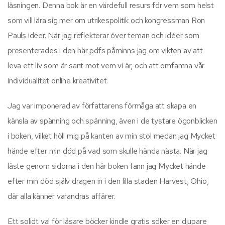
läsningen. Denna bok är en värdefull resurs för vem som helst
som vill lära sig mer om utrikespolitik och kongressman Ron
Pauls idéer. När jag reflekterar över teman och idéer som
presenterades i den här pdfs påminns jag om vikten av att
leva ett liv som är sant mot vem vi är, och att omfamna vår
individualitet online kreativitet.
Jag var imponerad av författarens förmåga att skapa en
känsla av spänning och spänning, även i de tystare ögonblicken
i boken, vilket höll mig på kanten av min stol medan jag Mycket
hände efter min död på vad som skulle hända nästa. När jag
läste genom sidorna i den här boken fann jag Mycket hände
efter min död själv dragen in i den lilla staden Harvest, Ohio,
där alla känner varandras affärer.
Ett solidt val för läsare böcker kindle gratis söker en djupare