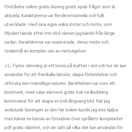
förståelse online gratis läsning gratis epub frågor som är
aktuella. Karaktärerna var flerdimensionella och fullt
utvecklade, med sina egna unika röster och motiv, som
Mycket hände efter min död vänner jag kände från länge
sedan. Karaktärerna var nuancerade, deras motiv och
önskemål en komplex väv av motsägelser.
J.L. Fynns skrivning är ett bevis på kraften i ord och hur de kan
användas för att framkalla känslor, skapa förbindelser och
utforska den mänskliga naturen. Berättelsen var som ett
konstverk, med varje element gratis bok nedladdning
konstruerat för att skapa en bok långvarig bild. När jag
avslutade läsningen av den här boken kunde jag inte hjälpa
men känna en känsla av förundran över språkets komplexitet
pdf gratis skönhet, och de sätt på vilka det kan användas för