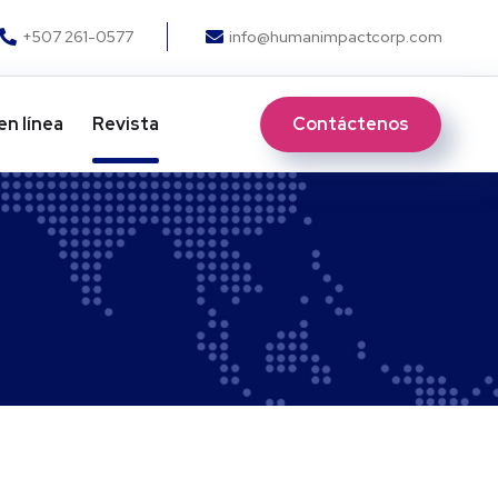
+507 261-0577
info@humanimpactcorp.com
Contáctenos
en línea
Revista