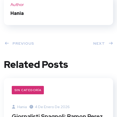
ter
book
eres
dIn
Author
t
Hania
PREVIOUS
NEXT
Related Posts
SIN CATEGORÍA
Hania
4 De Enero De 2026
Giornalisti Spagnoli: Ramon Perez