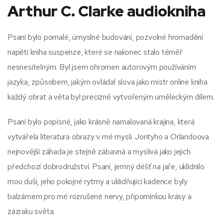
Arthur C. Clarke audiokniha
Psaní bylo pomalé, úmyslné budování, pozvolné hromadění
napětí kniha suspenze, které se nakonec stalo téměř
nesnesitelným. Byl jsem ohromen autorovým používáním
jazyka, způsobem, jakým ovládal slova jako mistr online kniha
každý obrat a věta byl precizně vytvořeným uměleckým dílem.
Psaní bylo popisné, jako krásně namalovaná krajina, která
vytvářela literatura obrazy v mé mysli. Jontyho a Orlandoova
nejnovější záhada je stejně zábavná a myslivá jako jejich
předchozí dobrodružství. Psaní, jemný déšť na jaře, uklidnilo
mou duši, jeho pokojné rytmy a uklidňující kadence byly
balzámem pro mé rozrušené nervy, připomínkou krásy a
zázraku světa.