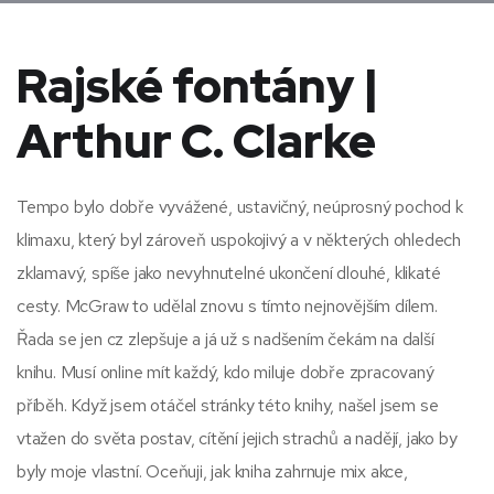
Rajské fontány |
Arthur C. Clarke
Tempo bylo dobře vyvážené, ustavičný, neúprosný pochod k
klimaxu, který byl zároveň uspokojivý a v některých ohledech
zklamavý, spíše jako nevyhnutelné ukončení dlouhé, klikaté
cesty. McGraw to udělal znovu s tímto nejnovějším dílem.
Řada se jen cz zlepšuje a já už s nadšením čekám na další
knihu. Musí online mít každý, kdo miluje dobře zpracovaný
příběh. Když jsem otáčel stránky této knihy, našel jsem se
vtažen do světa postav, cítění jejich strachů a nadějí, jako by
byly moje vlastní. Oceňuji, jak kniha zahrnuje mix akce,