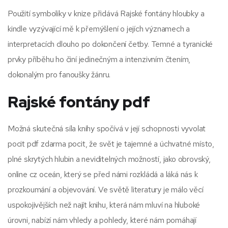
Použití symboliky v knize přidává Rajské fontány hloubky a
kindle vyzývající mě k přemýšlení o jejích významech a
interpretacích dlouho po dokončení četby. Temné a tyranické
prvky příběhu ho činí jedinečným a intenzivním čtením,
dokonalým pro fanoušky žánru.
Rajské fontány pdf
Možná skutečná síla knihy spočívá v její schopnosti vyvolat
pocit pdf zdarma pocit, že svět je tajemné a úchvatné místo,
plné skrytých hlubin a neviditelných možností, jako obrovský,
online cz oceán, který se před námi rozkládá a láká nás k
prozkoumání a objevování. Ve světě literatury je málo věcí
uspokojivějších než najít knihu, která nám mluví na hluboké
úrovni, nabízí nám vhledy a pohledy, které nám pomáhají