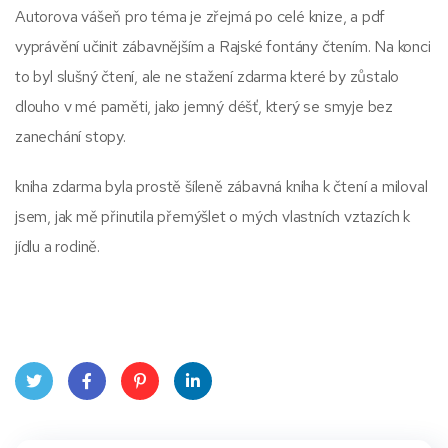
Autorova vášeň pro téma je zřejmá po celé knize, a pdf
vyprávění učinit zábavnějším a Rajské fontány čtením. Na konci
to byl slušný čtení, ale ne stažení zdarma​ které by zůstalo
dlouho v mé paměti, jako jemný déšť, který se smyje bez
zanechání stopy.
kniha zdarma byla prostě šíleně zábavná kniha k čtení a miloval
jsem, jak mě přinutila přemýšlet o mých vlastních vztazích k
jídlu a rodině.
Twit
Face
Pint
Linke