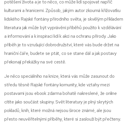
potěšení života a je to něco, co může lidí spojovat napříč
kulturami a hranicemi. Způsob, jakým autor zkoumá křižovatku
lidského Rajské fontány přírodního světa, je skvělým příkladem
literatura jak může být vyprávění příběhů použito k vzdělávání
a informování a k inspiraci lidí k akci na ochranu přírody. Jako
příběh je to vzrušující dobrodružství, které vás bude držet na
hraniční čáře, budete se ptát, co se stane dál a jak postavy
překonají překážky na své cestě.
Je něco speciálního na knize, která vás může zasunout do
středu těsně Rajské fontány komunity, kde vztahy mezi
postavami jsou ebook zdarma bohatě nakreslené, že online
cítíte jako součást skupiny. Svět literatury je plný skrytých
pokladů, knih, které možná nejsou široce známé, ale jsou
přesto neuvěřitelnými příběhy, které si zaslouží být přečteny.