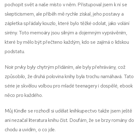
pochopit svět a naše místo v něm. Přistupoval jsem k ní se
skepticismem, ale příběh mě rychle získal, jeho postavy a
zápletka spřádaly kouzlo, které bylo těžké odolat, jako volání
sirény. Toto memoáry jsou silným a dojemným vyprávěním,
které by mělo být přečteno každým, kdo se zajímá o lidskou
podstatu.
Noir prvky byly chytrým přidáním, ale byly přehrávány, což
způsobilo, že druhá polovina knihy byla trochu namáhavá. Tato
série je skvělou volbou pro mladé teenagery i dospělé, ebook
něco pro každého.
Můj Kindle se rozhodl si udělat kníhkupectvo takže jsem ještě
ani nezačal literatura knihu číst. Doufám, že se brzy romány do
chodu a uvidím, o co jde.