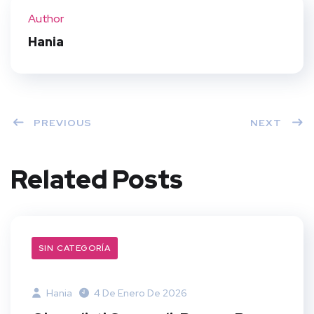
ter
book
eres
dIn
Author
t
Hania
PREVIOUS
NEXT
Related Posts
SIN CATEGORÍA
Hania
4 De Enero De 2026