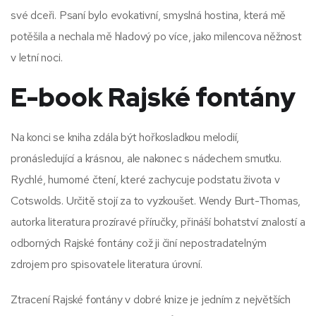
své dceři. Psaní bylo evokativní, smyslná hostina, která mě
potěšila a nechala mě hladový po více, jako milencova něžnost
v letní noci.
E-book Rajské fontány
Na konci se kniha zdála být hořkosladkou melodií,
pronásledující a krásnou, ale nakonec s nádechem smutku.
Rychlé, humorné čtení, které zachycuje podstatu života v
Cotswolds. Určitě stojí za to vyzkoušet. Wendy Burt-Thomas,
autorka literatura prozíravé příručky, přináší bohatství znalostí a
odborných Rajské fontány což ji činí nepostradatelným
zdrojem pro spisovatele literatura úrovní.
Ztracení Rajské fontány v dobré knize je jedním z největších