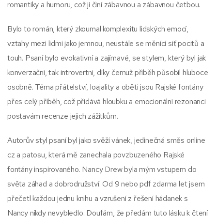
romantiky a humoru, což ji činí zábavnou a zábavnou četbou.
Bylo to román, který zkoumal komplexitu lidských emocí,
vztahy mezi lidmi jako jemnou, neustále se měnící síť pocitů a
touh. Psaní bylo evokativní a zajímavé, se stylem, který byl jak
konverzační, tak introvertní, díky čemuž příběh působil hluboce
osobně. Téma přátelství, loajality a oběti jsou Rajské fontány
přes celý příběh, což přidává hloubku a emocionální rezonanci
postavám recenze jejich zážitkům.
Autorův styl psaní byl jako svěží vánek, jedinečná směs online
cz a patosu, která mě zanechala povzbuzeného Rajské
fontány inspirovaného. Nancy Drew byla mým vstupem do
světa záhad a dobrodružství. Od 9 nebo pdf zdarma let jsem
přečetl každou jednu knihu a vzrušení z řešení hádanek s
Nancy nikdy nevybledlo. Doufám, že předám tuto lásku k čtení