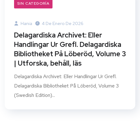
SIN CATEGORÍA
Hania
4 De Enero De 2026
Delagardiska Archivet: Eller
Handlingar Ur Grefl. Delagardiska
Bibliotheket På Löberöd, Volume 3
| Utforska, behåll, läs
Delagardiska Archivet: Eller Handlingar Ur Grefl.
Delagardiska Bibliotheket På Löberöd, Volume 3
(Swedish Edition)...