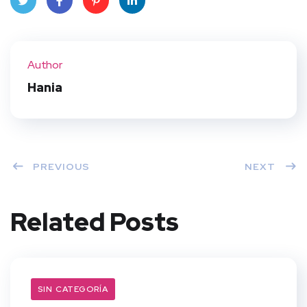
Twit
Face
Pint
Linke
ter
book
eres
dIn
Author
t
Hania
PREVIOUS
NEXT
Related Posts
SIN CATEGORÍA