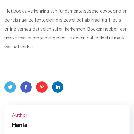
Het boek’s verkenning van fundamentalistische opvoeding en
de reis naar zelfontdekking is zowel pdf als krachtig. Het is
online verhaal dat velen zullen herkennen. Boeken hebben een
unieke manier om je het gevoel te geven dat je deel uitmaakt
van het verhaal.
Twit
Face
Pint
Linke
ter
book
eres
dIn
Author
t
Hania