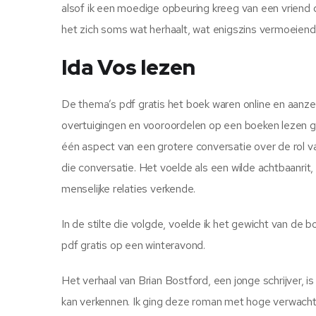
alsof ik een moedige opbeuring kreeg van een vriend di
het zich soms wat herhaalt, wat enigszins vermoeiend 
Ida Vos lezen
De thema’s pdf gratis het boek waren online en aanz
overtuigingen en vooroordelen op een boeken lezen gra
één aspect van een grotere conversatie over de rol va
die conversatie. Het voelde als een wilde achtbaanri
menselijke relaties verkende.
In de stilte die volgde, voelde ik het gewicht van de
pdf gratis op een winteravond.
Het verhaal van Brian Bostford, een jonge schrijver, 
kan verkennen. Ik ging deze roman met hoge verwachti