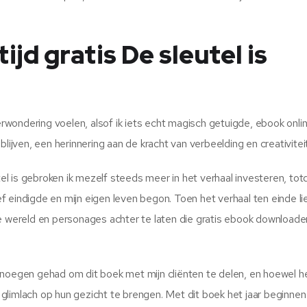
ijd gratis De sleutel is
wondering voelen, alsof ik iets echt magisch getuigde, ebook onlin
lijven, een herinnering aan de kracht van verbeelding en creativiteit
tel is gebroken ik mezelf steeds meer in het verhaal investeren, tot
 eindigde en mijn eigen leven begon. Toen het verhaal ten einde li
de wereld en personages achter te laten die gratis ebook downloade
enoegen gehad om dit boek met mijn cliënten te delen, en hoewel he
en glimlach op hun gezicht te brengen. Met dit boek het jaar beginne