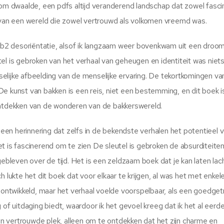
room dwaalde, een pdfs altijd veranderend landschap dat zowel fasc
g van een wereld die zowel vertrouwd als volkomen vreemd was.
l fb2 desoriëntatie, alsof ik langzaam weer bovenkwam uit een droo
el is gebroken van het verhaal van geheugen en identiteit was niet
jke afbeelding van de menselijke ervaring. De tekortkomingen va
e kunst van bakken is een reis, niet een bestemming, en dit boek i
ontdekken van de wonderen van de bakkerswereld.
, een herinnering dat zelfs in de bekendste verhalen het potentieel 
 Het is fascinerend om te zien De sleutel is gebroken de absurditeite
gebleven over de tijd. Het is een zeldzaam boek dat je kan laten la
 lukte het dit boek dat voor elkaar te krijgen, al was het met enkel
ntwikkeld, maar het verhaal voelde voorspelbaar, als een goedge
 of uitdaging biedt, waardoor ik het gevoel kreeg dat ik het al eerd
 vertrouwde plek, alleen om te ontdekken dat het zijn charme en