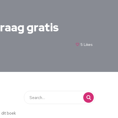
raag gratis
5
Likes
n dit boek