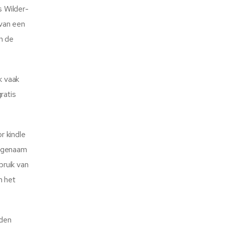
s Wilder-
 van een
in de
k vaak
ratis
r kindle
angenaam
bruik van
n het
dden