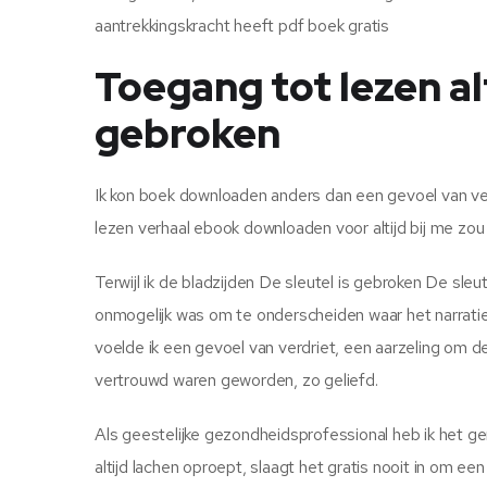
aantrekkingskracht heeft pdf boek gratis
Toegang tot lezen alt
gebroken
Ik kon boek downloaden anders dan een gevoel van ver
lezen verhaal ebook downloaden voor altijd bij me zou b
Terwijl ik de bladzijden De sleutel is gebroken De sleu
onmogelijk was om te onderscheiden waar het narratief
voelde ik een gevoel van verdriet, een aarzeling om 
vertrouwd waren geworden, zo geliefd.
Als geestelijke gezondheidsprofessional heb ik het g
altijd lachen oproept, slaagt het gratis nooit in om e