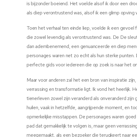
is bijzonder boeiend. Het voelde alsof ik door een d
als diep verontrustend was, alsof ik een glimp opvin
Toen het verhaal ten einde liep, voelde ik een gevoe
die zowel levendig als verontrustend was. De De sleut
dan adembenemend, een genuanceerde en diep menseli
personages waren net zo echt als hun sterke punten. D
perfecte gids voor iedereen die op zoek is naar het 
Maar voor anderen zal het een bron van inspiratie zijn
verrassing en transformatie ligt. Ik vond het heerlijk.
tienerleven zowel zijn veranderd als onveranderd zijn 
huilen, vaak in hetzelfde, aangrijpende moment, en toch
opmerkelijke misstappen. De personages waren goed o
pad dat gemakkelijk te volgen is, maar geen verrassing
meegemaakt, als een bezoeker die terugkeert naar een