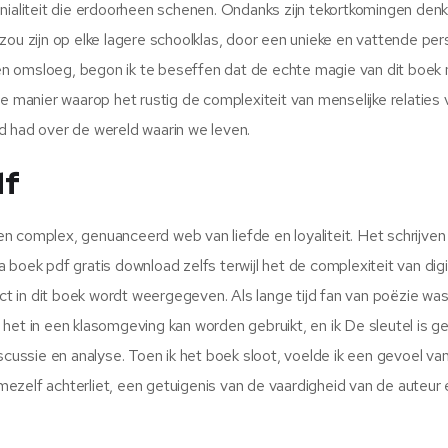
liteit die erdoorheen schenen. Ondanks zijn tekortkomingen denk 
zou zijn op elke lagere schoolklas, door een unieke en vattende per
den omsloeg, begon ik te beseffen dat de echte magie van dit boek n
de manier waarop het rustig de complexiteit van menselijke relaties
d had over de wereld waarin we leven.
df
 complex, genuanceerd web van liefde en loyaliteit. Het schrijven 
na boek pdf gratis download zelfs terwijl het de complexiteit van digi
ect in dit boek wordt weergegeven. Als lange tijd fan van poëzie was
het in een klasomgeving kan worden gebruikt, en ik De sleutel is g
scussie en analyse. Toen ik het boek sloot, voelde ik een gevoel va
n mezelf achterliet, een getuigenis van de vaardigheid van de auteur