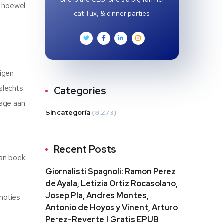
, hoewel
cat Tux, & dinner parties.
eigen
slechts
Categories
rage aan
Sin categoría
(8.273)
Recent Posts
van boek
Giornalisti Spagnoli: Ramon Perez
de Ayala, Letizia Ortiz Rocasolano,
Josep Pla, Andres Montes,
emoties
Antonio de Hoyos y Vinent, Arturo
Perez-Reverte | Gratis EPUB