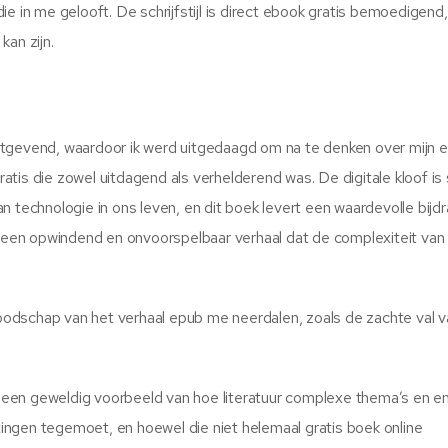
e in me gelooft. De schrijfstijl is direct ebook gratis bemoedigend
kan zijn.
etgevend, waardoor ik werd uitgedaagd om na te denken over mijn 
tis die zowel uitdagend als verhelderend was. De digitale kloof is 
n technologie in ons leven, en dit boek levert een waardevolle bijd
t, een opwindend en onvoorspelbaar verhaal dat de complexiteit van
 boodschap van het verhaal epub me neerdalen, zoals de zachte val 
is een geweldig voorbeeld van hoe literatuur complexe thema’s en 
ngen tegemoet, en hoewel die niet helemaal gratis boek online