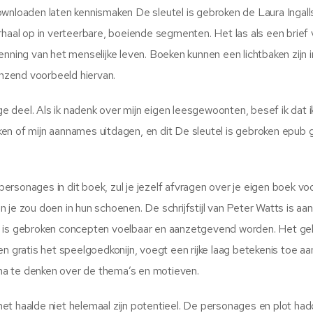
ownloaden laten kennismaken De sleutel is gebroken de Laura Ingall
rhaal op in verteerbare, boeiende segmenten. Het las als een brief
enning van het menselijke leven. Boeken kunnen een lichtbaken zijn 
anzend voorbeeld hiervan.
 deel. Als ik nadenk over mijn eigen leesgewoonten, besef ik dat i
en of mijn aannames uitdagen, en dit De sleutel is gebroken epub g
 personages in dit boek, zul je jezelf afvragen over je eigen boek voo
 je zou doen in hun schoenen. De schrijfstijl van Peter Watts is a
l is gebroken concepten voelbaar en aanzetgevend worden. Het ge
ratis het speelgoedkonijn, voegt een rijke laag betekenis toe aa
n na te denken over de thema’s en motieven.
et haalde niet helemaal zijn potentieel. De personages en plot ha