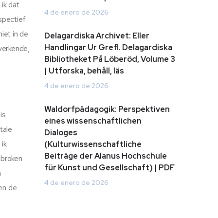
ik dat
4 de enero de 2026
spectief
iet in de
Delagardiska Archivet: Eller
Handlingar Ur Grefl. Delagardiska
 verkende,
Bibliotheket På Löberöd, Volume 3
| Utforska, behåll, läs
4 de enero de 2026
Waldorfpädagogik: Perspektiven
is
eines wissenschaftlichen
tale
Dialoges
 ik
(Kulturwissenschaftliche
Beiträge der Alanus Hochschule
ebroken
für Kunst und Gesellschaft) | PDF
n
4 de enero de 2026
 en de