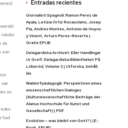
Entradas recientes
inerend
Giornalisti Spagnoli: Ramon Perez de
Ayala, Letizia Ortiz Rocasolano, Josep
mwereld
Pla, Andres Montes, Antonio de Hoyos
s minder
y Vinent, Arturo Perez-Reverte |
Gratis EPUB
n de
s een
Delagardiska Archivet: Eller Handlingar
Ur Grefl. Delagardiska Bibliotheket På
Löberöd, Volume 3 | Utforska, behåll,
läs
voor
n van
Waldorfpädagogik: Perspektiven eines
wissenschaftlichen Dialoges
chen en
(Kulturwissenschaftliche Beiträge der
e
Alanus Hochschule für Kunst und
treden
Gesellschaft) | PDF
er had
Evolution – was bleibt von Gott? | (E-
Book, EPUB)