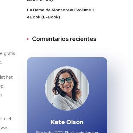
La Dame de Monsoreau. Volume 1 :
eBook (E-Book)
Comentarios recientes
e gratis
.
dat het
ep,
n
t niet
Kate Olson
n was
She is the CEO. She's a big fan her