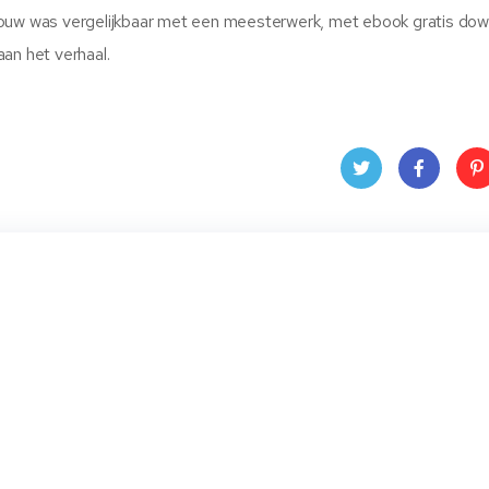
bouw was vergelijkbaar met een meesterwerk, met ebook gratis do
an het verhaal.
Twit
Face
Pin
ter
book
ere
t