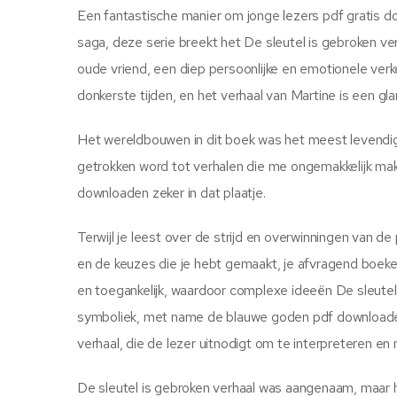
Een fantastische manier om jonge lezers pdf gratis d
saga, deze serie breekt het De sleutel is gebroken ve
oude vriend, een diep persoonlijke en emotionele verk
donkerste tijden, en het verhaal van Martine is een gl
Het wereldbouwen in dit boek was het meest levendige
getrokken word tot verhalen die me ongemakkelijk mak
downloaden zeker in dat plaatje.
Terwijl je leest over de strijd en overwinningen van de
en de keuzes die je hebt gemaakt, je afvragend boeken
en toegankelijk, waardoor complexe ideeën De sleute
symboliek, met name de blauwe goden pdf downloaden g
verhaal, die de lezer uitnodigt om te interpreteren e
De sleutel is gebroken verhaal was aangenaam, maar h