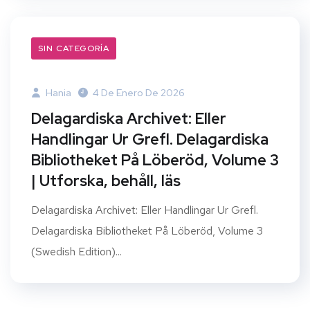
SIN CATEGORÍA
Hania
4 De Enero De 2026
Delagardiska Archivet: Eller
Handlingar Ur Grefl. Delagardiska
Bibliotheket På Löberöd, Volume 3
| Utforska, behåll, läs
Delagardiska Archivet: Eller Handlingar Ur Grefl.
Delagardiska Bibliotheket På Löberöd, Volume 3
(Swedish Edition)...