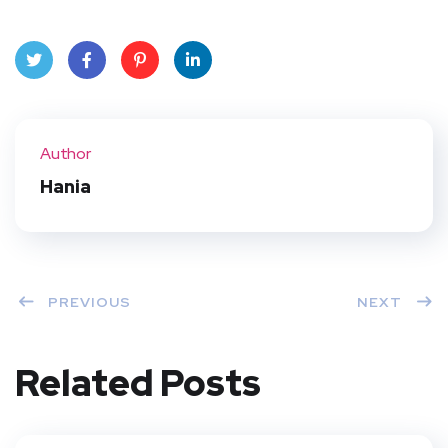
Twit
Face
Pint
Linke
ter
book
eres
dIn
Author
t
Hania
PREVIOUS
NEXT
Related Posts