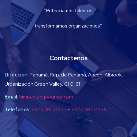
“Potenciamos talentos,
transformamos organizaciones”
Contáctenos
Dirección:
Panamá, Rep. de Panamá, Ancón, Albrook,
Urbanización Green Valley, Cl C, 61
Email:
himpactcorp@gmail.com
Teléfonos:
+507 261-0577
o
+507 261-0576