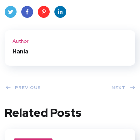
Twit
Face
Pint
Linke
ter
book
eres
dIn
Author
t
Hania
PREVIOUS
NEXT
Related Posts