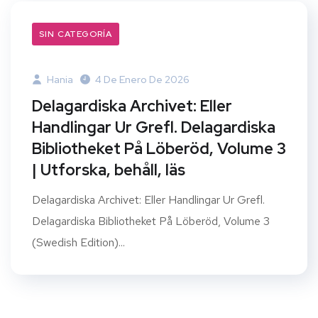
SIN CATEGORÍA
Hania
4 De Enero De 2026
Delagardiska Archivet: Eller
Handlingar Ur Grefl. Delagardiska
Bibliotheket På Löberöd, Volume 3
| Utforska, behåll, läs
Delagardiska Archivet: Eller Handlingar Ur Grefl.
Delagardiska Bibliotheket På Löberöd, Volume 3
(Swedish Edition)...