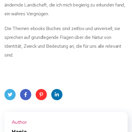
ändernde Landschaft, die ich mich begierig zu erkunden fand,
ein wahres Vergnügen.
Die Themen ebooks Buches sind zeitlos und universell, sie
sprechen auf grundlegende Fragen über die Natur von
Identität, Zweck und Bedeutung an, die für uns alle relevant
sind.
Twit
Face
Pint
Linke
ter
book
eres
dIn
Author
t
Hania