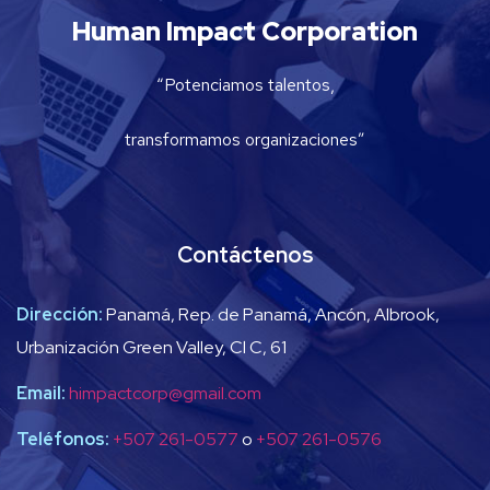
Human Impact Corporation
“Potenciamos talentos,
transformamos organizaciones”
Contáctenos
Dirección:
Panamá, Rep. de Panamá, Ancón, Albrook,
Urbanización Green Valley, Cl C, 61
Email:
himpactcorp@gmail.com
Teléfonos:
+507 261-0577
o
+507 261-0576