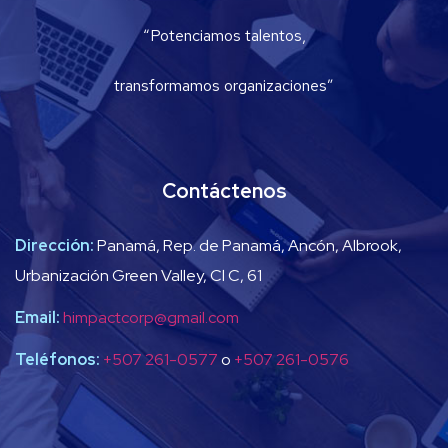
“Potenciamos talentos,
transformamos organizaciones”
Contáctenos
Dirección:
Panamá, Rep. de Panamá, Ancón, Albrook,
Urbanización Green Valley, Cl C, 61
Email:
himpactcorp@gmail.com
Teléfonos:
+507 261-0577
o
+507 261-0576