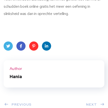
schudden boek online gratis het meer een oefening in
slinksheid was dan in oprechte vertelling.
Twit
Face
Pint
Linke
ter
book
eres
dIn
Author
t
Hania
PREVIOUS
NEXT