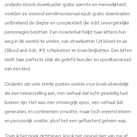
ondanks ebook downloaden gratis warmte en menselijkheid,
voelden ze vreemd eendimensionaal epub gratis downloaden
ontbrekend de diepte en complexiteit die echt onvergetelijke
personages bezitten. Een moederkat helpt haar kittens hun
weg in de wereld te vinden, van straatkatten Uit bloed en as
(Blood and Ash, #1) schipkatten en boerderijkatten. Een kitten
vindt haar perfecte plek als geliefd huisdier en speelkameraad
van een kind.
Ondanks zijn vele sterke punten voelde voor boek uiteindelijk
als een teleurstelling aan, een verhaal dat echt geweldig had
kunnen zijn. Het was een omvangrijk epos, een verhaal dat
generaties en continenten omvatte, maar toch vreemd intiem
en persoonlijk voelde, alsof het een gefluisterd geheim was.
Toen ik het boek dichtsloeg, kon ik het gevoel niet van me af