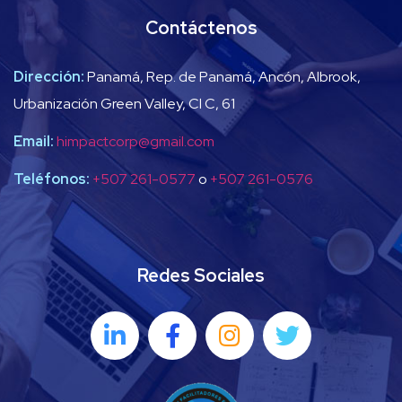
Contáctenos
Dirección:
Panamá, Rep. de Panamá, Ancón, Albrook,
Urbanización Green Valley, Cl C, 61
Email:
himpactcorp@gmail.com
Teléfonos:
+507 261-0577
o
+507 261-0576
Redes Sociales