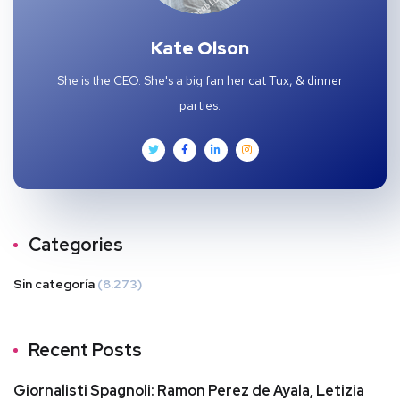
Kate Olson
She is the CEO. She's a big fan her cat Tux, & dinner
parties.
Categories
Sin categoría
(8.273)
Recent Posts
Giornalisti Spagnoli: Ramon Perez de Ayala, Letizia