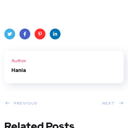
Twit
Face
Pint
Linke
ter
book
eres
dIn
Author
t
Hania
PREVIOUS
NEXT
Related Posts