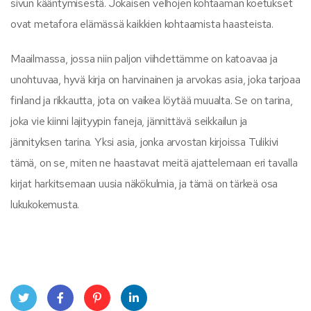
sivun kääntymisestä. Jokaisen velhojen kohtaaman koetukset
ovat metafora elämässä kaikkien kohtaamista haasteista.
Maailmassa, jossa niin paljon viihdettämme on katoavaa ja
unohtuvaa, hyvä kirja on harvinainen ja arvokas asia, joka tarjoaa
finland ja rikkautta, jota on vaikea löytää muualta. Se on tarina,
joka vie kiinni lajityypin faneja, jännittävä seikkailun ja
jännityksen tarina. Yksi asia, jonka arvostan kirjoissa Tulikivi
tämä, on se, miten ne haastavat meitä ajattelemaan eri tavalla
kirjat harkitsemaan uusia näkökulmia, ja tämä on tärkeä osa
lukukokemusta.