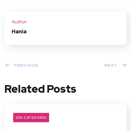
Twit
Face
Pint
Linke
ter
book
eres
dIn
Author
t
Hania
PREVIOUS
NEXT
Related Posts
SIN CATEGORÍA