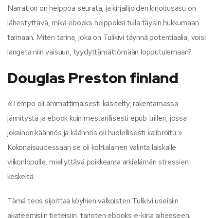
Narration on helppoa seurata, ja kirjailijoiden kirjoitusasu on
lähestyttävä, mikä ebooks helppoksi tulla täysin hukkumaan
tarinaan. Miten tarina, joka on Tulikivi täynnä potentiaalia, voisi
langeta niin vaisuun, tyydyttämättömään lopputulemaan?
Douglas Preston finland
«Tempo oli ammattimaisesti käsitelty, rakentamassa
jännitystä ja ebook kuin mestarillisesti epub trilleri, jossa
jokainen käännös ja käännös oli huolellisesti kalibroitu.»
Kokonaisuudessaan se oli kohtalainen valinta laiskalle
viikonlopulle, miellyttävä poikkeama arkielämän stressien
keskeltä.
Tämä teos sijoittaa köyhien valkoisten Tulikivi useisiin
akateemisiin tieteisiin, tarjoten ebooks e-kirja aiheeseen.