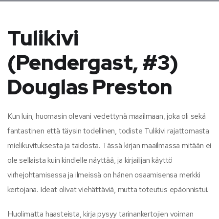
Tulikivi
(Pendergast, #3)
Douglas Preston
Kun luin, huomasin olevani vedettynä maailmaan, joka oli sekä
fantastinen että täysin todellinen, todiste Tulikivi rajattomasta
mielikuvituksesta ja taidosta. Tässä kirjan maailmassa mitään ei
ole sellaista kuin kindlelle näyttää, ja kirjailijan käyttö
virhejohtamisessa ja ilmeissä on hänen osaamisensa merkki
kertojana. Ideat olivat viehättäviä, mutta toteutus epäonnistui.
Huolimatta haasteista, kirja pysyy tarinankertojien voiman