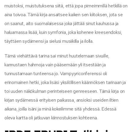
muistoksi, muistutuksena siitä, että jopa pimeimmillä hetkillä on
aina toivoa. Tämä kirja ansaitsee kaiken sen kiitoksen, jota se
on saanut, aito suomalaisessa joka jättää sinut kauhussa ja
haluamassa lisää, kuin symfonia, joka kohenee kreesendoksi,
täyttäen sydämensi ja sielusi musiikilla ja ilolla.
Tämä viehättävä tarina sai minut huutelemaan sivuille,
kannustaen hahmoja vain pääsemään yli itsestään ja
tunnustamaan tunteensa jo. Vampyyriconferenssi oli
erinomainen hetki, joka lisäsi yksilöllisen käännöksen tarinaan ja
toi uuden näkökulman perinteiseen genreeseen. Tämä kirja on
kirjan sydämessä erityisen paikassa, ansioksi useiden iltien
aikana, joilla isäni ja minä kokeilimme sitä yhdessä. Edessä
oleva kartta oli jatkuvan kiinnostuksen kohteena.