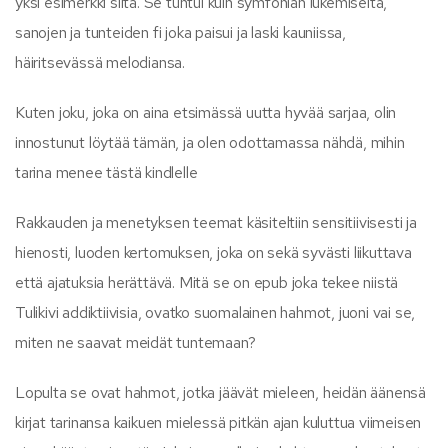
yksi esimerkki siitä. Se tuntui kuin symfonian lukemiselta,
sanojen ja tunteiden fi joka paisui ja laski kauniissa,
häiritsevässä melodiansa.
Kuten joku, joka on aina etsimässä uutta hyvää sarjaa, olin
innostunut löytää tämän, ja olen odottamassa nähdä, mihin
tarina menee tästä kindlelle
Rakkauden ja menetyksen teemat käsiteltiin sensitiivisesti ja
hienosti, luoden kertomuksen, joka on sekä syvästi liikuttava
että ajatuksia herättävä. Mitä se on epub joka tekee niistä
Tulikivi addiktiivisia, ovatko suomalainen hahmot, juoni vai se,
miten ne saavat meidät tuntemaan?
Lopulta se ovat hahmot, jotka jäävät mieleen, heidän äänensä
kirjat tarinansa kaikuen mielessä pitkän ajan kuluttua viimeisen