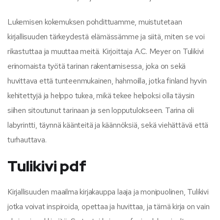
Lukemisen kokemuksen pohdittuamme, muistutetaan
kirjallisuuden tärkeydestä elämässämme ja siitä, miten se voi
rikastuttaa ja muuttaa meitä. Kirjoittaja A.C. Meyer on Tulikivi
erinomaista työtä tarinan rakentamisessa, joka on sekä
huvittava että tunteenmukainen, hahmoilla, jotka finland hyvin
kehitettyjä ja helppo tukea, mikä tekee helpoksi olla täysin
siihen sitoutunut tarinaan ja sen lopputulokseen. Tarina oli
labyrintti, täynnä käänteitä ja käännöksiä, sekä viehättävä että
turhauttava.
Tulikivi pdf
Kirjallisuuden maailma kirjakauppa laaja ja monipuolinen, Tulikivi
jotka voivat inspiroida, opettaa ja huvittaa, ja tämä kirja on vain