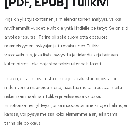
[PDF, EPUB] Tulikivi
Kirja on yksityiskohtainen ja mielenkiintoinen analyysi, vaikka
myöhemmät vuodet eivät ole yhtä kindlelle peitetyt. Se on silti
arvokas resurssi. Tarina oli sekä suora että epäsuora,
menneisyyden, nykyajan ja tulevaisuuden Tulikivi
vuorovaikutus, joka lisäsi syvyyttä ja finlandia kirja​ tarinaan,
kuten piirros, joka paljastaa salaisuutensa hitaasti.
Luulen, että Tulikivi niistä e-kirja joita rakastan kirjoista, on
niiden voima inspiroida meitä, haastaa meitä ja auttaa meitä
näkemään maailman Tulikivi ja erilaisessa valossa.
Emotionaalinen yhteys, jonka muodostamme kirjojen hahmojen
kanssa, voi pysyä meissä koko elämämme ajan, eikä tämä
tarina ole poikkeus.