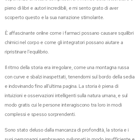
pieno di libri e autori incredibili, e mi sento grato di aver
scoperto questo e la sua narrazione stimolante.
È affascinante online come i farmaci possano causare squilibri
chimici nel corpo e come gli integratori possano aiutare a
ripristinare l’equilibrio.
Il ritmo della storia era irregolare, come una montagna russa
con curve e sbalzi inaspettati, tenendomi sul bordo della sedia
e indovinando fino all’ultima pagina. La storia è piena di
intuizioni e osservazioni intelligenti sulla natura umana, e sul
modo gratis cui le persone interagiscono tra loro in modi
complessi e spesso sorprendenti.
Sono stato deluso dalla mancanza di profondità, la storia e i
suoi personaggi sembravano sviluppati in modo insufficiente e