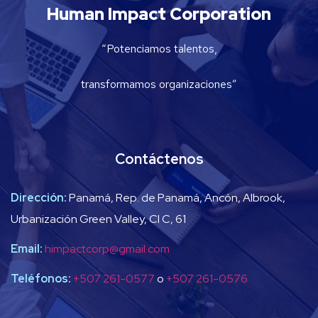
Human Impact Corporation
“Potenciamos talentos,
transformamos organizaciones”
Contáctenos
Dirección:
Panamá, Rep. de Panamá, Ancón, Albrook,
Urbanización Green Valley, Cl C, 61
Email:
himpactcorp@gmail.com
Teléfonos:
+507 261-0577
o
+507 261-0576