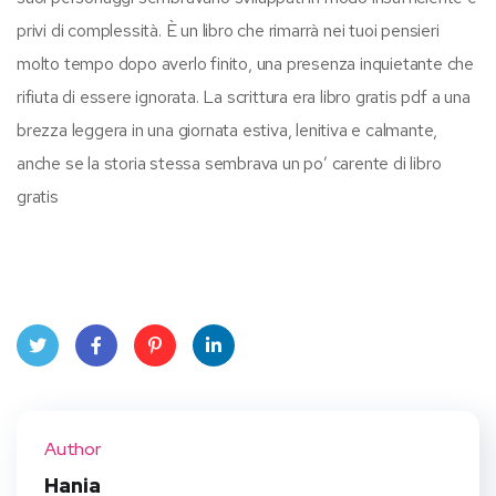
privi di complessità. È un libro che rimarrà nei tuoi pensieri
molto tempo dopo averlo finito, una presenza inquietante che
rifiuta di essere ignorata. La scrittura era libro gratis pdf a una
brezza leggera in una giornata estiva, lenitiva e calmante,
anche se la storia stessa sembrava un po’ carente di libro
gratis
Twit
Face
Pint
Linke
ter
book
eres
dIn
Author
t
Hania