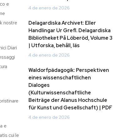
cco e
4 de enero de 2026
ome
k nostre
Delagardiska Archivet: Eller
Handlingar Ur Grefl. Delagardiska
Bibliotheket På Löberöd, Volume 3
| Utforska, behåll, läs
ici Diari
4 de enero de 2026
messaggi
tura
Waldorfpädagogik: Perspektiven
eines wissenschaftlichen
Dialoges
(Kulturwissenschaftliche
Beiträge der Alanus Hochschule
pristinare
für Kunst und Gesellschaft) | PDF
4 de enero de 2026
ia e
tis cui le