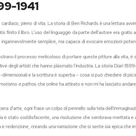
899-1941
ito cardiaco, pieno di vita. La storia di Ben Richards è una lettura avv
finito il libro. L’uso del linguaggio da parte dell’autore era gratis 
e e ingannevolmente semplice, ma capace di evocare emozioni potent
ostrano il processo meticoloso di portare queste pitture alla vita, è 
ve degli artisti che hanno plasmato l’industria. La storia Diari 1899
dimensionali e la scrittura è superba – cosa si può chiedere di più i
i umorismo e pathos che online ha attirato e non mi ha lasciato anda
opera d’arte, ogni frase un colpo di pennello sulla tela dell’immaginaz
ria è stato soddisfacente, una risoluzione che sembrava meritata e 
ta e redenzione, creando una narrazione che si sente sia epica che in