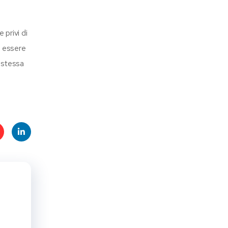
 privi di
i essere
a stessa
t
Linke
s
dIn