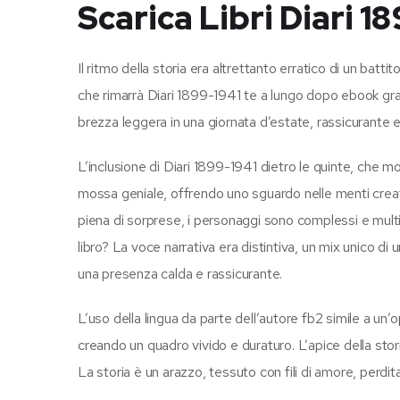
Scarica Libri Diari 1
Il ritmo della storia era altrettanto erratico di un batt
che rimarrà Diari 1899-1941 te a lungo dopo ebook gratis 
brezza leggera in una giornata d’estate, rassicurant
L’inclusione di Diari 1899-1941 dietro le quinte, che m
mossa geniale, offrendo uno sguardo nelle menti creati
piena di sorprese, i personaggi sono complessi e multi-
libro? La voce narrativa era distintiva, un mix unico d
una presenza calda e rassicurante.
L’uso della lingua da parte dell’autore fb2 simile a un’
creando un quadro vivido e duraturo. L’apice della sto
La storia è un arazzo, tessuto con fili di amore, perdi