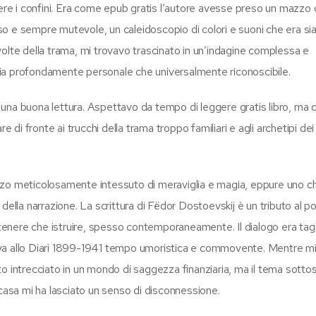
ere i confini. Era come epub gratis l’autore avesse preso un mazzo di
esso e sempre mutevole, un caleidoscopio di colori e suoni che era sia
olte della trama, mi trovavo trascinato in un’indagine complessa e
ia profondamente personale che universalmente riconoscibile.
 una buona lettura. Aspettavo da tempo di leggere gratis libro, ma
e di fronte ai trucchi della trama troppo familiari e agli archetipi dei
zzo meticolosamente intessuto di meraviglia e magia, eppure uno ch
della narrazione. La scrittura di Fëdor Dostoevskij è un tributo al p
attenere che istruire, spesso contemporaneamente. Il dialogo era tag
ava allo Diari 1899-1941 tempo umoristica e commovente. Mentre m
o intrecciato in un mondo di saggezza finanziaria, ma il tema sottos
 casa mi ha lasciato un senso di disconnessione.