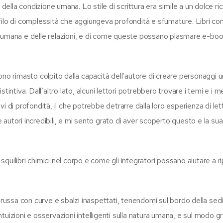
lla condizione umana. Lo stile di scrittura era simile a un dolce ri
filo di complessità che aggiungeva profondità e sfumature. Libri c
e umana e delle relazioni, e di come queste possano plasmare e-boo
no rimasto colpito dalla capacità dell’autore di creare personaggi un
tintiva. Dall’altro lato, alcuni lettori potrebbero trovare i temi e i 
i di profondità, il che potrebbe detrarre dalla loro esperienza di let
e autori incredibili, e mi sento grato di aver scoperto questo e la sua
uilibri chimici nel corpo e come gli integratori possano aiutare a ri
 russa con curve e sbalzi inaspettati, tenendomi sul bordo della sed
ntuizioni e osservazioni intelligenti sulla natura umana, e sul modo gra