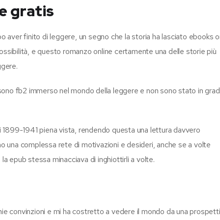
e gratis
aver finito di leggere, un segno che la storia ha lasciato ebooks o
e possibilità, e questo romanzo online certamente una delle storie più
ggere.
sono fb2 immerso nel mondo della leggere e non sono stato in grad
ari 1899-1941 piena vista, rendendo questa una lettura davvero
uno una complessa rete di motivazioni e desideri, anche se a volte
la epub stessa minacciava di inghiottirli a volte.
mie convinzioni e mi ha costretto a vedere il mondo da una prospett