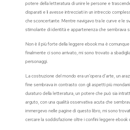
potere della letteratura di unire le persone e trascend
disparati e li avesse intrecciati in un intreccio compl
che sconcertante. Mentre navigavo tra le curve e le sv
stimolante di identità e appartenenza che sembrava s
Non è il più forte della leggere ebook ma è comunque
finalmente ci sono arrivato, mi sono trovato a sbadigliar
personaggi.
La costruzione del mondo era un’opera d’arte, un ara
fine sembrava in contrasto con gli aspetti più mondani 
duraturo della letteratura, un potere che può sia intr
arguto, con una qualità osservativa acuta che sembr
immergevo nelle pagine di questo libro, mi sono trovat
cercare la soddisfazione oltre i confini leggere ebook