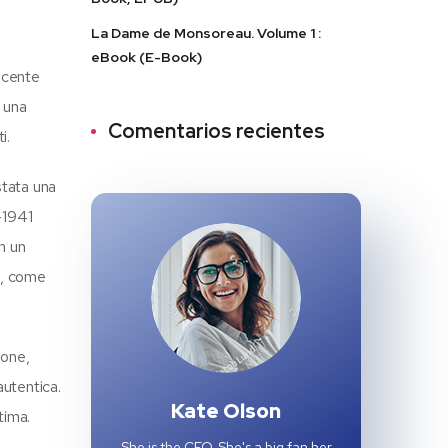
La Dame de Monsoreau. Volume 1 :
eBook (E-Book)
incente
a una
Comentarios recientes
i.
stata una
-1941
n un
re, come
ione,
autentica.
Kate Olson
tima.
She is the CEO. She's a big fan her