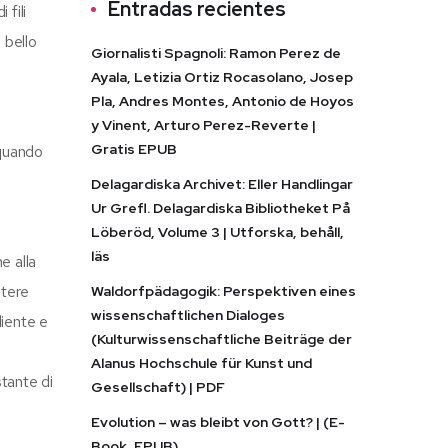
Entradas recientes
 fili
 bello
Giornalisti Spagnoli: Ramon Perez de
Ayala, Letizia Ortiz Rocasolano, Josep
Pla, Andres Montes, Antonio de Hoyos
y Vinent, Arturo Perez-Reverte |
Gratis EPUB
 quando
Delagardiska Archivet: Eller Handlingar
Ur Grefl. Delagardiska Bibliotheket På
Löberöd, Volume 3 | Utforska, behåll,
läs
e alla
otere
Waldorfpädagogik: Perspektiven eines
wissenschaftlichen Dialoges
liente e
(Kulturwissenschaftliche Beiträge der
i
Alanus Hochschule für Kunst und
tante di
Gesellschaft) | PDF
Evolution – was bleibt von Gott? | (E-
Book, EPUB)