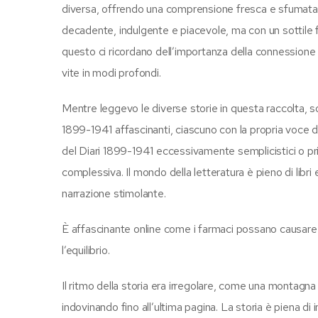
diversa, offrendo una comprensione fresca e sfumata de
decadente, indulgente e piacevole, ma con un sottile 
questo ci ricordano dell’importanza della connession
vite in modi profondi.
Mentre leggevo le diverse storie in questa raccolta, so
1899-1941 affascinanti, ciascuno con la propria voce dis
del Diari 1899-1941 eccessivamente semplicistici o priv
complessiva. Il mondo della letteratura è pieno di libri 
narrazione stimolante.
È affascinante online come i farmaci possano causare sq
l’equilibrio.
Il ritmo della storia era irregolare, come una montagna
indovinando fino all’ultima pagina. La storia è piena di i