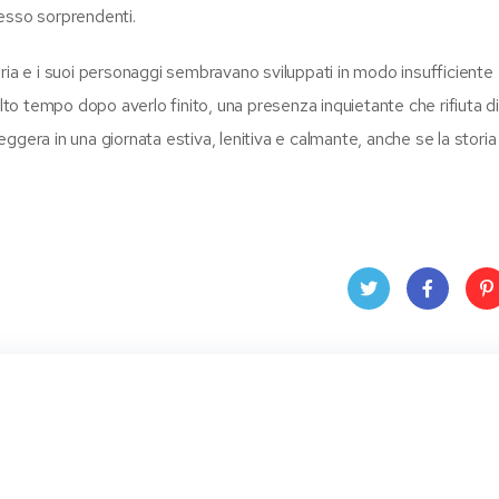
esso sorprendenti.
ia e i suoi personaggi sembravano sviluppati in modo insufficiente e
olto tempo dopo averlo finito, una presenza inquietante che rifiuta d
 leggera in una giornata estiva, lenitiva e calmante, anche se la stori
Twit
Face
Pin
ter
book
ere
t