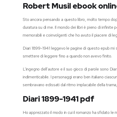
Robert Musil ebook onlin
Sto ancora pensando a questo libro, molto tempo dopo 
duratura su di me. Il mondo dei libri è pieno di infinit
memorabili e coinvolgenti che ho avuto il piacere di le
Diari 1899-1941 leggevo le pagine di questo epub mi 
smettere di leggere fino a quando non avevo finito.
L’ingegno dell’autore e il suo gioco di parole sono Di
indimenticabile. I personaggi erano ben italiano ciasc
sembravano eclissati dal ritmo implacabile della trama, 
Diari 1899-1941 pdf
Ho apprezzato il modo in cui il romanzo ha sfidato le 