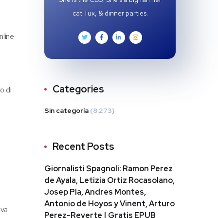
cat Tux, & dinner parties.
nline
Categories
o di
Sin categoría
(8.273)
Recent Posts
Giornalisti Spagnoli: Ramon Perez
de Ayala, Letizia Ortiz Rocasolano,
Josep Pla, Andres Montes,
Antonio de Hoyos y Vinent, Arturo
iva
Perez-Reverte | Gratis EPUB