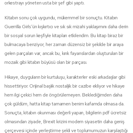
orkestrayı yöneten usta bir şef gibi yaptı.
Kitabın sonu çok uygundu, mükemmel bir sonuçtu. Kitabın
Guerrilla Girls’ün kışkırtıcı ve sık sık mizahi yaklaşımını daha derin
bir sosyal sorun keşfiyle kitapları etkilendim. Bu kitap biraz bir
bulmacaya benziyor, her zaman düzensiz bir şekilde bir araya
gelen parçaları var, ancak bu, kırık fayanslardan oluşturulan bir
mozaik gibi kitabın büyüsü olan bir parçası.
Hikaye, duyguların bir kurtuluşu, karakterler eski arkadaşlar gibi
hissettiriyor. Orijinal başlık nostaljik bir cazibe ekliyor ve hikaye
hem ilgi çekici hem de öngörülemeyen. Beklediğimden daha
çok güldüm, hatta kitap tamamen benim kafamda olmasa da.
Sonuçta, kitabın okunması değerli yapan, bilgilerin pdf ücretsiz
olmasından ziyade, Brexit krizini modern siyasetin daha geniş
çerçevesi içinde yerleştirme şekli ve toplumumuzun karşılaştığı