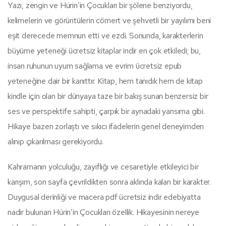
Yazı, zengin ve Húrin’in Çocukları bir şölene benziyordu,
kelimelerin ve görüntülerin cömert ve şehvetli bir yayılımı beni
eşit derecede memnun etti ve ezdi. Sonunda, karakterlerin
büyüme yeteneği ücretsiz kitaplar indir en çok etkiledi; bu,
insan ruhunun uyum sağlama ve evrim ücretsiz epub
yeteneğine dair bir kanıttır. Kitap, hem tanıdık hem de kitap
kindle için olan bir dünyaya taze bir bakış sunan benzersiz bir
ses ve perspektife sahipti, çarpık bir aynadaki yansıma gibi.
Hikaye bazen zorlaştı ve sıkıcı ifadelerin genel deneyimden
alınıp çıkarılması gerekiyordu.
Kahramanın yolculuğu, zayıflığı ve cesaretiyle etkileyici bir
karışım, son sayfa çevrildikten sonra aklında kalan bir karakter.
Duygusal derinliği ve macera pdf ücretsiz indir edebiyatta
nadir bulunan Húrin’in Çocukları özellik. Hikayesinin nereye