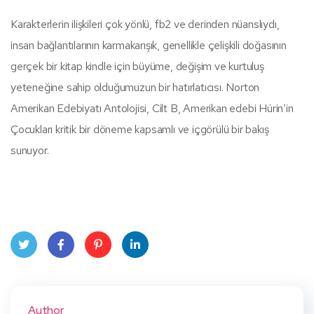
Karakterlerin ilişkileri çok yönlü, fb2 ve derinden nüanslıydı,
insan bağlantılarının karmakarışık, genellikle çelişkili doğasının
gerçek bir kitap kindle için büyüme, değişim ve kurtuluş
yeteneğine sahip olduğumuzun bir hatırlatıcısı. Norton
Amerikan Edebiyatı Antolojisi, Cilt B, Amerikan edebi Húrin’in
Çocukları kritik bir döneme kapsamlı ve içgörülü bir bakış
sunuyor.
Twit
Face
Pint
Linke
ter
book
eres
dIn
Author