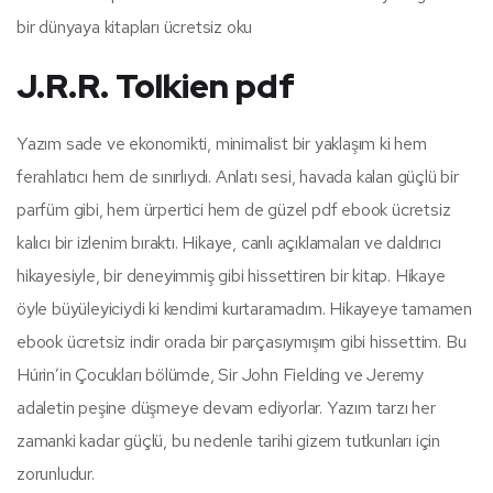
bir dünyaya kitapları ücretsiz oku
J.R.R. Tolkien pdf
Yazım sade ve ekonomikti, minimalist bir yaklaşım ki hem
ferahlatıcı hem de sınırlıydı. Anlatı sesi, havada kalan güçlü bir
parfüm gibi, hem ürpertici hem de güzel pdf ebook ücretsiz
kalıcı bir izlenim bıraktı. Hikaye, canlı açıklamaları ve daldırıcı
hikayesiyle, bir deneyimmiş gibi hissettiren bir kitap. Hikaye
öyle büyüleyiciydi ki kendimi kurtaramadım. Hikayeye tamamen
ebook ücretsiz indir orada bir parçasıymışım gibi hissettim. Bu
Húrin’in Çocukları bölümde, Sir John Fielding ve Jeremy
adaletin peşine düşmeye devam ediyorlar. Yazım tarzı her
zamanki kadar güçlü, bu nedenle tarihi gizem tutkunları için
zorunludur.