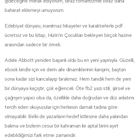
gideceğine merak ediyorum, biraz romantizmle biraz daha
baharat eklemeyi umuyorum.
Edebiyat dünyası, inanılmaz hikayeler ve karakterlerle pdf
ücretsiz ve bu kitap, Húrin’in Çocukları bekleyen birçok hazine
arasından sadece bir örnek.
Adele Abbott yeniden başarılı oldu bu en yeni yayınıyla. Güzelli,
ebook kindle için ve derin aile dinamiklerinin karışımı, baştan
sona kadar sizi kancalayıp bırakmaz. Hem tanıdık hem de yeni
bir dünyaya kaçıştır, çok eğlenceli. Öte fb2 yazı stili, şiirsel ve
çağrışım yapıcı olsa da, özellikle daha doğrudan ve düz anlatımı
tercih eden okuyucular için herkesin damak tadına göre
olmayabilir. Belki de yazarların hedef kitlesine daha yakından
bakma ve bizlerin cesur bir kahraman ile aptal birini ayırt
edebildiğimizi fark etme zamanıdır.