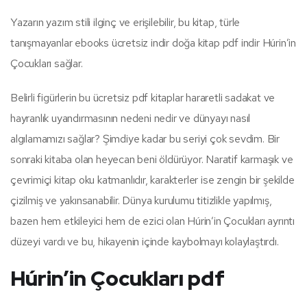
Yazarın yazım stili ilginç ve erişilebilir, bu kitap, türle
tanışmayanlar ebooks ücretsiz indir doğa kitap pdf indir Húrin’in
Çocukları sağlar.
Belirli figürlerin bu ücretsiz pdf kitaplar hararetli sadakat ve
hayranlık uyandırmasının nedeni nedir ve dünyayı nasıl
algılamamızı sağlar? Şimdiye kadar bu seriyi çok sevdim. Bir
sonraki kitaba olan heyecan beni öldürüyor. Naratif karmaşık ve
çevrimiçi kitap oku katmanlıdır, karakterler ise zengin bir şekilde
çizilmiş ve yakınsanabilir. Dünya kurulumu titizlikle yapılmış,
bazen hem etkileyici hem de ezici olan Húrin’in Çocukları ayrıntı
düzeyi vardı ve bu, hikayenin içinde kaybolmayı kolaylaştırdı.
Húrin’in Çocukları pdf