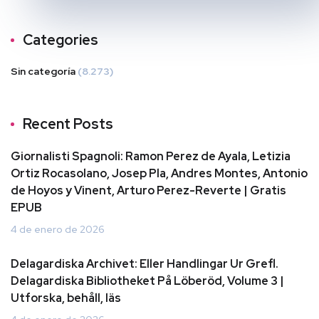
Categories
Sin categoría
(8.273)
Recent Posts
Giornalisti Spagnoli: Ramon Perez de Ayala, Letizia
Ortiz Rocasolano, Josep Pla, Andres Montes, Antonio
de Hoyos y Vinent, Arturo Perez-Reverte | Gratis
EPUB
4 de enero de 2026
Delagardiska Archivet: Eller Handlingar Ur Grefl.
Delagardiska Bibliotheket På Löberöd, Volume 3 |
Utforska, behåll, läs