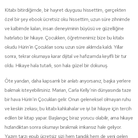
Kitabı bitirdiğimde, bir hayret duygusu hissettim, gerçekten
özel bir şey ebook ücretsiz oku hissettim, uzun süre zihnimde
ve kalbimde kalan, insan deneyiminin büyüsü ve güzelliğine
hatırlatıcı bir hikaye. Çocukken, öğretmenimiz bize bu kitabı
okudu Húrin’in Çocukları sonu uzun süre aklımda kaldı. Yıllar
sonra, tekrar okumaya karar dijital ve hafızamda keyifli bir tur
oldu. Hikaye hala tutarlı, son hala güzel bir dokunuş.
Öte yandan, daha kapsamlı bir anlatı arıyorsanız, başka yerlere
bakmak isteyebilirsiniz. Marian, Carla Kelly’nin dünyasında taze
bir hava Húrin’in Çocukları gelir. Onun geleneksel olmayan ruhu
ve keskin zekası, bu kitabı kahkahalar ve iyi bir hikaye için tercih
edilen bir kitap yapar. Başlangıç biraz yorucu olabilir, ama hikaye
hızlandıktan sonra okumayı bırakmak imkansız hale geliyor.
Yazım tarzı epub ücretsiz sizi hem tanıdık hem de yeni gelen