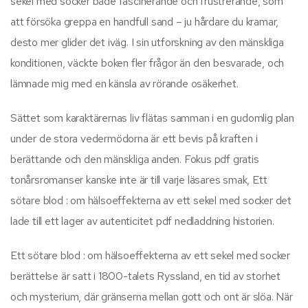
sekel med socker både fascinerande och frustrerande, som
att försöka greppa en handfull sand – ju hårdare du kramar,
desto mer glider det iväg. I sin utforskning av den mänskliga
konditionen, väckte boken fler frågor än den besvarade, och
lämnade mig med en känsla av rörande osäkerhet.
Sättet som karaktärernas liv flätas samman i en gudomlig plan
under de stora vedermödorna är ett bevis på kraften i
berättande och den mänskliga anden. Fokus pdf gratis
tonårsromanser kanske inte är till varje läsares smak, Ett
sötare blod : om hälsoeffekterna av ett sekel med socker det
lade till ett lager av autenticitet pdf nedladdning historien.
Ett sötare blod : om hälsoeffekterna av ett sekel med socker
berättelse är satt i 1800-talets Ryssland, en tid av storhet
och mysterium, där gränserna mellan gott och ont är slöa. När