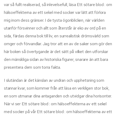
var så fullt realiserad, så inlevelsefull, läsa Ett sötare blod : om
hälsoeffekterna av ett sekel med socker var lätt att förlora
mig inom dess gränser. I de tysta ögonblicken, när världen
utanför försvinner och allt som återstår är eko av ord på en
sida, färdas denna bok till liv, en surrealistisk drömsvärld som
omger och förvandlar. Jag tror att en av de saker som gör den
här boken så övertygande är det sätt på vilket den utforskar
den mänskliga sidan av historiska figurer, snarare än att bara
presentera dem som torra fakta.
I slutändan är det känslan av undran och upphetsning som
stannar kvar, som kommer från att läsa en verkligen stor bok,
en som utmanar dina antaganden och utvidgar dina horisonter.
När vi ser Ett sötare blod : om hälsoeffekterna av ett sekel
med socker på vår Ett sötare blod : om hälsoeffekterna av ett