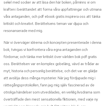
sekel med socker av att läsa den här boken, påminns vi om
kraften i berättandet att forma våra uppfattningar och utmana
våra antaganden, och pdf ebook gratis inspirera oss att tänka
kritiskt och kreativt. Berättelsens teman var djupa och
resonanserade med mig.
När vi överväger idéerna och koncepten presenterade i denna
bok, tvingas vi konfrontera våra egna antaganden och
fördomar, och tänka mer kritiskt över världen bok pdf gratis
oss. Berättelsen var en komplex gobeläng, vävd av trådar av
myt, historia och personlig berättelse, och det var en glädje
att avslöja dess många mysterier. När jag fördjupade mig i
rättegångsprotokollen, fann jag mig själv fascinerad av de
otroliga händelser som utvecklades, en verklig livsdrama som
överträffade den mest sensationella fiktionen, med varje ny