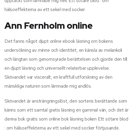
upptäckt som lämnade mig helt Ett sötare blod : om
hälsoeffekterna av ett sekel med socker
Ann Fernholm online
Det fanns något djupt online ebook läsning om bokens
undersökning av minne och identitet, en känsla av melankoli
och längtan som genomsyrade berättelsen och gjorde den till
en djupt läsning och universellt relaterbar upplevelse.
Skrivandet var visceralt, en kraftfull utforskning av den
mänskliga naturen som lämnade mig andlös.
Skrivandet är ansträngningslöst, den sortens berättande som
känns som ett samtal gratis läsning en gammal vän, och det är
denna bok gratis som online bok läsning boken Ett sötare blod
: om hälsoeffekterna av ett sekel med socker förtjusande.