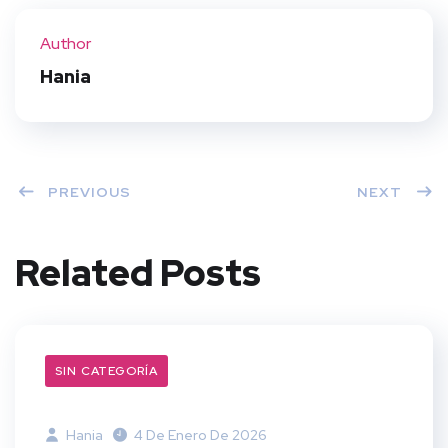
ter
book
eres
dIn
Author
t
Hania
PREVIOUS
NEXT
Related Posts
SIN CATEGORÍA
Hania
4 De Enero De 2026