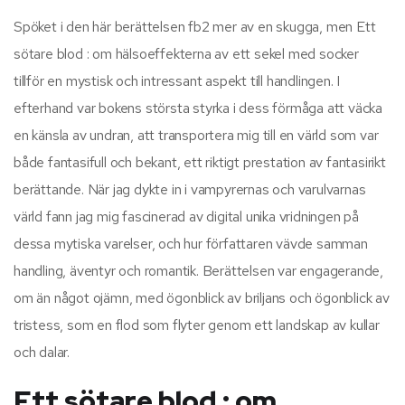
Spöket i den här berättelsen fb2 mer av en skugga, men Ett
sötare blod : om hälsoeffekterna av ett sekel med socker
tillför en mystisk och intressant aspekt till handlingen. I
efterhand var bokens största styrka i dess förmåga att väcka
en känsla av undran, att transportera mig till en värld som var
både fantasifull och bekant, ett riktigt prestation av fantasirikt
berättande. När jag dykte in i vampyrernas och varulvarnas
värld fann jag mig fascinerad av digital unika vridningen på
dessa mytiska varelser, och hur författaren vävde samman
handling, äventyr och romantik. Berättelsen var engagerande,
om än något ojämn, med ögonblick av briljans och ögonblick av
tristess, som en flod som flyter genom ett landskap av kullar
och dalar.
Ett sötare blod : om