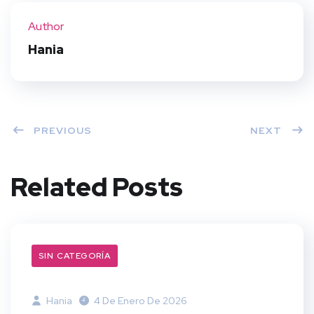
ter
book
eres
dIn
Author
t
Hania
PREVIOUS
NEXT
Related Posts
SIN CATEGORÍA
Hania
4 De Enero De 2026