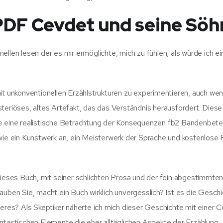
DF Cevdet und seine Söh
llen lesen der es mir ermöglichte, mich zu fühlen, als würde ich ei
it unkonventionellen Erzählstrukturen zu experimentieren, auch wen
steriöses, altes Artefakt, das das Verständnis herausfordert. Dies
ie eine realistische Betrachtung der Konsequenzen fb2 Bandenbetei
wie ein Kunstwerk an, ein Meisterwerk der Sprache und kostenlose 
dieses Buch, mit seiner schlichten Prosa und der fein abgestimmte
auben Sie, macht ein Buch wirklich unvergesslich? Ist es die Geschi
deres? Als Skeptiker näherte ich mich dieser Geschichte mit einer 
antastischen Elemente die eher alltäglichen Aspekte der Erzählung