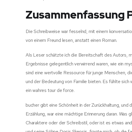
Zusammenfassung P
Die Schreibweise war fesselnd, mit einem konversatione
von einem Freund lesen, anstatt einen Roman.
Als Leser schätzte ich die Bereitschaft des Autors, m
Ergebnisse gelegentlich verwirrend waren, wie ein my
sind eine wertvolle Ressource für junge Menschen, d
und der Bedeutung von Familie bieten. Es fühlte sich 
ein wahres tour de force.
bucher gibt eine Schönheit in der Zurückhaltung, und 
Erzählung, war eine mächtige Erinnerung daran. Was gl
Charaktere oder der Schreibstil, oder ist es etwas an
und seine Söhne Dosis Skepsis, fragte mich, ob die f