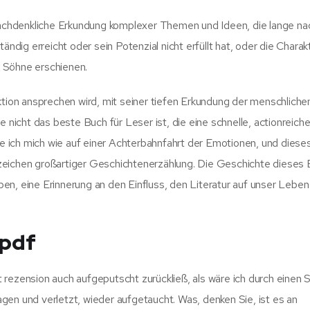
achdenkliche Erkundung komplexer Themen und Ideen, die lange n
ändig erreicht oder sein Potenzial nicht erfüllt hat, oder die Charak
 Söhne erschienen.
ktion ansprechen wird, mit seiner tiefen Erkundung der menschliche
e nicht das beste Buch für Leser ist, die eine schnelle, actionreich
lte ich mich wie auf einer Achterbahnfahrt der Emotionen, und diese
zeichen großartiger Geschichtenerzählung. Die Geschichte dieses
en, eine Erinnerung an den Einfluss, den Literatur auf unser Lebe
 pdf
 rezension auch aufgeputscht zurückließ, als wäre ich durch einen 
gen und verletzt, wieder aufgetaucht. Was, denken Sie, ist es an