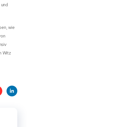
n und
ben, wie
von
nsiv
n Witz
t
Linke
s
dIn