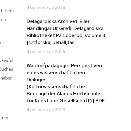
4 de enero de 2026
ach dem
tere
Delagardiska Archivet: Eller
Handlingar Ur Grefl. Delagardiska
Bibliotheket På Löberöd, Volume 3
| Utforska, behåll, läs
n
e
4 de enero de 2026
s Gefühl
Waldorfpädagogik: Perspektiven
 Buches
eines wissenschaftlichen
n haben
Dialoges
(Kulturwissenschaftliche
Beiträge der Alanus Hochschule
für Kunst und Gesellschaft) | PDF
4 de enero de 2026
Sturm