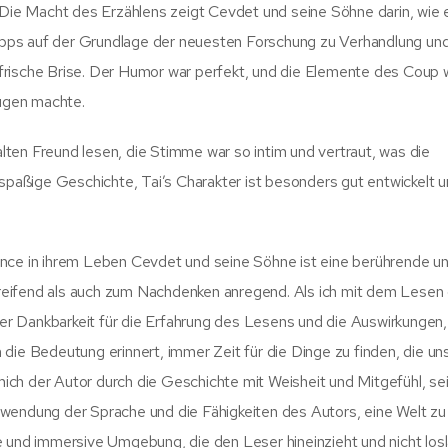
ie Macht des Erzählens zeigt Cevdet und seine Söhne darin, wie
pps auf der Grundlage der neuesten Forschung zu Verhandlung un
frische Brise. Der Humor war perfekt, und die Elemente des Coup 
ügen machte.
 alten Freund lesen, die Stimme war so intim und vertraut, was die
 spaßige Geschichte, Tai’s Charakter ist besonders gut entwickelt 
ance in ihrem Leben Cevdet und seine Söhne ist eine berührende u
ergreifend als auch zum Nachdenken anregend. Als ich mit dem Lesen
 der Dankbarkeit für die Erfahrung des Lesens und die Auswirkungen,
die Bedeutung erinnert, immer Zeit für die Dinge zu finden, die u
 mich der Autor durch die Geschichte mit Weisheit und Mitgefühl, se
rwendung der Sprache und die Fähigkeiten des Autors, eine Welt zu
e und immersive Umgebung, die den Leser hineinzieht und nicht losl