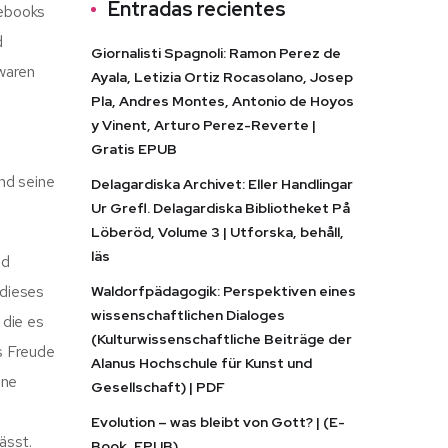
Entradas recientes
 ebooks
d
Giornalisti Spagnoli: Ramon Perez de
waren
Ayala, Letizia Ortiz Rocasolano, Josep
Pla, Andres Montes, Antonio de Hoyos
y Vinent, Arturo Perez-Reverte |
Gratis EPUB
und seine
Delagardiska Archivet: Eller Handlingar
Ur Grefl. Delagardiska Bibliotheket På
Löberöd, Volume 3 | Utforska, behåll,
läs
nd
 dieses
Waldorfpädagogik: Perspektiven eines
wissenschaftlichen Dialoges
 die es
(Kulturwissenschaftliche Beiträge der
ns Freude
Alanus Hochschule für Kunst und
ine
Gesellschaft) | PDF
Evolution – was bleibt von Gott? | (E-
ässt.
Book, EPUB)