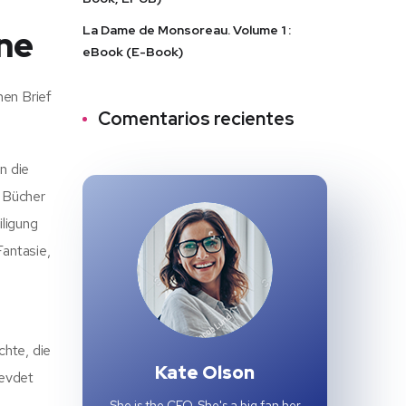
La Dame de Monsoreau. Volume 1 :
ne
eBook (E-Book)
nen Brief
Comentarios recientes
n die
e Bücher
ligung
Fantasie,
n
chte, die
Kate Olson
Cevdet
She is the CEO. She's a big fan her