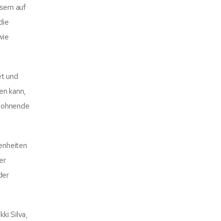
sern auf
die
wie
et und
en kann,
elohnende
enheiten
er
der
ki Silva,