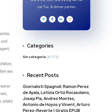
cat Tux, & dinner parties.
hichte,
, und
Categories
giert,
Sin categoría
(8.273)
schätze,
tion aus
Recent Posts
nserer
Giornalisti Spagnoli: Ramon Perez
de Ayala, Letizia Ortiz Rocasolano,
nert,
Josep Pla, Andres Montes,
, erlebt
Antonio de Hoyos y Vinent, Arturo
Perez-Reverte | Gratis EPUB