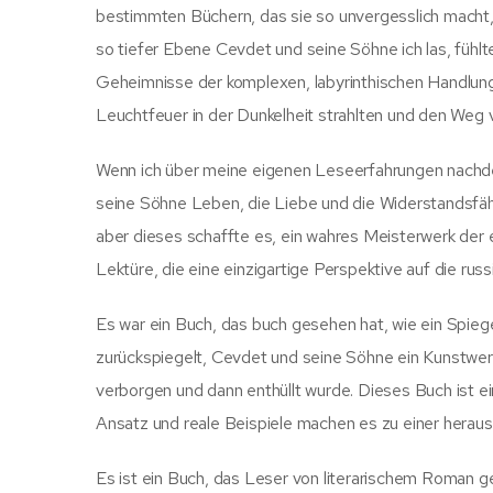
bestimmten Büchern, das sie so unvergesslich macht, 
so tiefer Ebene Cevdet und seine Söhne ich las, fühl
Geheimnisse der komplexen, labyrinthischen Handlung
Leuchtfeuer in der Dunkelheit strahlten und den Weg v
Wenn ich über meine eigenen Leseerfahrungen nachden
seine Söhne Leben, die Liebe und die Widerstandsfähigk
aber dieses schaffte es, ein wahres Meisterwerk der 
Lektüre, die eine einzigartige Perspektive auf die russ
Es war ein Buch, das buch gesehen hat, wie ein Spieg
zurückspiegelt, Cevdet und seine Söhne ein Kunstwerk,
verborgen und dann enthüllt wurde. Dieses Buch ist e
Ansatz und reale Beispiele machen es zu einer hera
Es ist ein Buch, das Leser von literarischem Roman gef