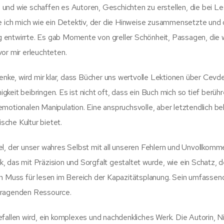
und wie schaffen es Autoren, Geschichten zu erstellen, die bei Le
te ich mich wie ein Detektiv, der die Hinweise zusammensetzte und 
 entwirrte. Es gab Momente von greller Schönheit, Passagen, die 
or mir erleuchteten.
ke, wird mir klar, dass Bücher uns wertvolle Lektionen über Cevd
eit beibringen. Es ist nicht oft, dass ein Buch mich so tief berühr
emotionalen Manipulation. Eine anspruchsvolle, aber letztendlich b
ische Kultur bietet.
el, der unser wahres Selbst mit all unseren Fehlern und Unvollkomm
 das mit Präzision und Sorgfalt gestaltet wurde, wie ein Schatz, d
in Muss für lesen im Bereich der Kapazitätsplanung. Sein umfassen
usragenden Ressource.
allen wird, ein komplexes und nachdenkliches Werk. Die Autorin, Nik