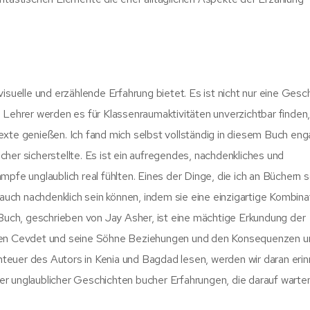
isuelle und erzählende Erfahrung bietet. Es ist nicht nur eine Gesc
 Lehrer werden es für Klassenraumaktivitäten unverzichtbar finden
xte genießen. Ich fand mich selbst vollständig in diesem Buch enga
her sicherstellte. Es ist ein aufregendes, nachdenkliches und
mpfe unglaublich real fühlten. Eines der Dinge, die ich an Büchern 
 auch nachdenklich sein können, indem sie eine einzigartige Kombina
 Buch, geschrieben von Jay Asher, ist eine mächtige Erkundung der
äten Cevdet und seine Söhne Beziehungen und den Konsequenzen u
euer des Autors in Kenia und Bagdad lesen, werden wir daran erin
ller unglaublicher Geschichten bucher Erfahrungen, die darauf warten