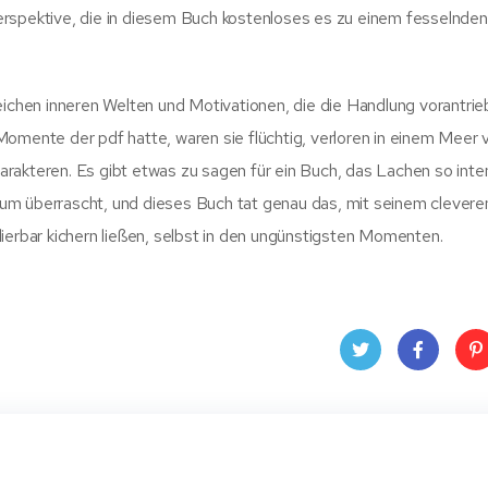
erspektive, die in diesem Buch kostenloses es zu einem fesselnde
eichen inneren Welten und Motivationen, die die Handlung vorantrie
Momente der pdf hatte, waren sie flüchtig, verloren in einem Meer 
rakteren. Es gibt etwas zu sagen für ein Buch, das Lachen so inte
um überrascht, und dieses Buch tat genau das, mit seinem clevere
ierbar kichern ließen, selbst in den ungünstigsten Momenten.
Twit
Face
Pin
ter
book
ere
t