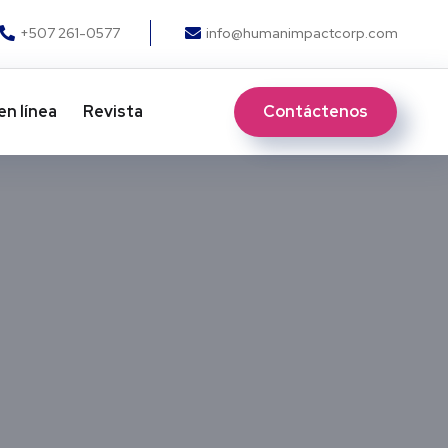
+507 261-0577
info@humanimpactcorp.com
Contáctenos
en línea
Revista