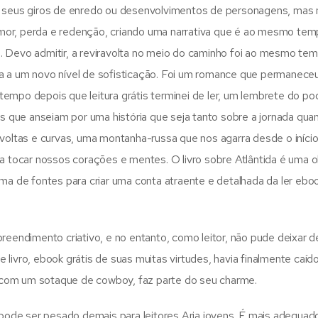
em seus giros de enredo ou desenvolvimentos de personagens, mas 
mor, perda e redenção, criando uma narrativa que é ao mesmo te
. Devo admitir, a reviravolta no meio do caminho foi ao mesmo te
a a um novo nível de sofisticação. Foi um romance que permanece
empo depois que leitura grátis terminei de ler, um lembrete do po
es que anseiam por uma história que seja tanto sobre a jornada qua
avoltas e curvas, uma montanha-russa que nos agarra desde o iníci
ra tocar nossos corações e mentes. O livro sobre Atlântida é uma 
ama de fontes para criar uma conta atraente e detalhada da ler ebo
reendimento criativo, e no entanto, como leitor, não pude deixar de
 livro, ebook grátis de suas muitas virtudes, havia finalmente caí
ro com um sotaque de cowboy, faz parte do seu charme.
ode ser pesado demais para leitores Aria jovens. É mais adequad