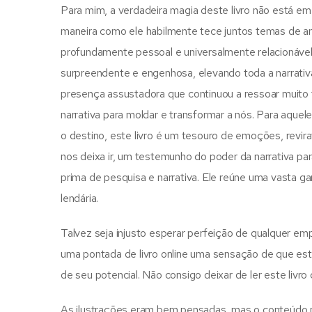
Para mim, a verdadeira magia deste livro não está 
maneira como ele habilmente tece juntos temas de a
profundamente pessoal e universalmente relacionável
surpreendente e engenhosa, elevando toda a narrativ
presença assustadora que continuou a ressoar muito t
narrativa para moldar e transformar a nós. Para aquel
o destino, este livro é um tesouro de emoções, revir
nos deixa ir, um testemunho do poder da narrativa pa
prima de pesquisa e narrativa. Ele reúne uma vasta g
lendária.
Talvez seja injusto esperar perfeição de qualquer emp
uma pontada de livro online uma sensação de que este
de seu potencial. Não consigo deixar de ler este liv
As ilustrações eram bem pensadas, mas o conteúdo p