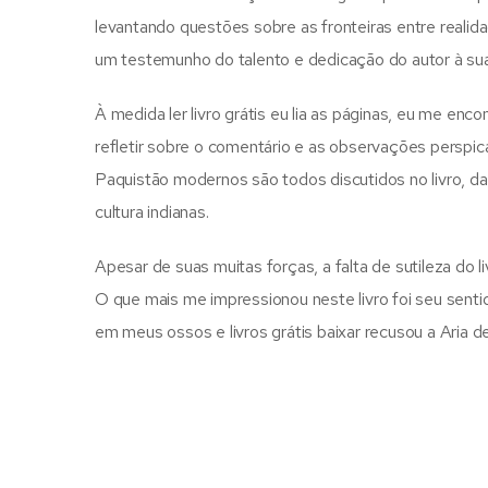
levantando questões sobre as fronteiras entre realidad
um testemunho do talento e dedicação do autor à sua
À medida ler livro grátis eu lia as páginas, eu me e
refletir sobre o comentário e as observações perspica
Paquistão modernos são todos discutidos no livro, da
cultura indianas.
Apesar de suas muitas forças, a falta de sutileza d
O que mais me impressionou neste livro foi seu sent
em meus ossos e livros grátis baixar recusou a Aria de