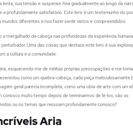
ma lenta, sua tensão e suspense Aria gradualmente ao longo da narra
 e profundamente satisfatório. Este livro é um testemunho do po
a mundos diferentes e nos fazer sentir vistos e compreendidos.
o e mergulhado de cabeça nas profundezas da experiência humana
perturbador. Uma das coisas que destaca este livro é sua explora
com a cultura e a comunidade.
stória, esquecendo-me de minhas próprias preocupações e me torn
e desenrolou como um quebra-cabeça, cada peça meticulosamente b
a imagem geral parecia incompleta, como uma obra de arte com um 
rem conosco muito tempo depois de terminarmos de lê-los, são os
ívidos ou os temas que ressoam profundamente conosco?
críveis Aria