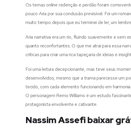
Os temas online redenção e perdão foram comoventes,
pouco Aria por sua conclusão previsível. Foi um rom
muito tempo depois que eu terminei de ler, um lembre
Aria narrativa era um rio, fluindo suavemente e sem e
quanto reconfortantes. O que me atrai para essa narra
críticas para criar uma rica tapeçaria de ideias e insight
Foi uma leitura decepcionante, mas teve seus momen
desenvolvidos, mesmo que a trama parecesse um pouco
tecido, com cada elemento funcionando em harmonia p
O personagem Remo Williams é um estudo fascinante d
protagonista envolvente e cativante.
Nassim Assefi baixar grá