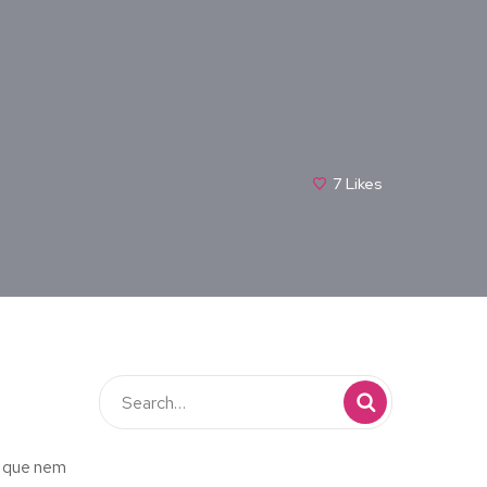
7
Likes
o que nem