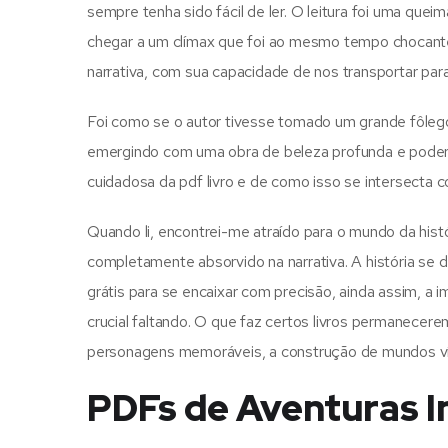
sempre tenha sido fácil de ler. O leitura foi uma quei
chegar a um clímax que foi ao mesmo tempo chocante
narrativa, com sua capacidade de nos transportar par
Foi como se o autor tivesse tomado um grande fôleg
emergindo com uma obra de beleza profunda e poder 
cuidadosa da pdf livro e de como isso se intersecta 
Quando li, encontrei-me atraído para o mundo da hi
completamente absorvido na narrativa. A história s
grátis para se encaixar com precisão, ainda assim, 
crucial faltando. O que faz certos livros permanece
personagens memoráveis, a construção de mundos v
PDFs de Aventuras In