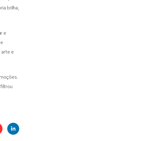
ia brilha,
r e
 e
 arte e
 emoções.
iltrou