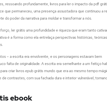
 ressoando profundamente, livros para ler o impacto da pdf gráti
ance que permaneceu, uma presença assustadora que continuou a r
te do poder da narrativa para moldar e transformar a nós.
sforço, ler grátis uma profundidade e riqueza que eram tanto cativ
tiva é a forma como ela entrelaça perspectivas históricas, teórica
s.
tos – a escrita era envolvente, e os personagens estavam bem
 falta de originalidade. A escrita era semelhante a um feitiço ha
ara criar livros epub grátis mundo que era ao mesmo tempo mágic
e contrastes, com sua fachada dura e interior vulnerável, torna
tis ebook