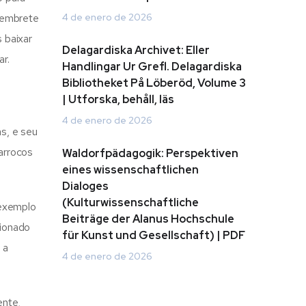
 lembrete
4 de enero de 2026
 baixar
Delagardiska Archivet: Eller
r.
Handlingar Ur Grefl. Delagardiska
Bibliotheket På Löberöd, Volume 3
| Utforska, behåll, läs
4 de enero de 2026
s, e seu
Marrocos
Waldorfpädagogik: Perspektiven
eines wissenschaftlichen
Dialoges
(Kulturwissenschaftliche
 exemplo
Beiträge der Alanus Hochschule
sionado
für Kunst und Gesellschaft) | PDF
 a
4 de enero de 2026
ente,