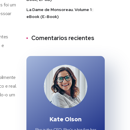
s foi um
La Dame de Monsoreau. Volume 1 :
essoar
eBook (E-Book)
antes
Comentarios recientes
s e
bilmente
o e real.
ndo-o um
Kate Olson
She is the CEO. She's a big fan her