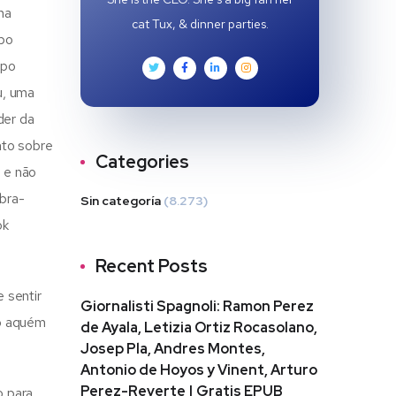
na
cat Tux, & dinner parties.
mpo
mpo
u, uma
der da
nto sobre
Categories
o e não
obra-
Sin categoría
(8.273)
ok
Recent Posts
 sentir
Giornalisti Spagnoli: Ramon Perez
do aquém
de Ayala, Letizia Ortiz Rocasolano,
Josep Pla, Andres Montes,
Antonio de Hoyos y Vinent, Arturo
Perez-Reverte | Gratis EPUB
o para