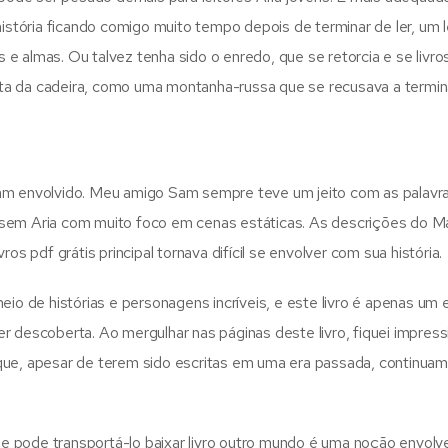
 história ficando comigo muito tempo depois de terminar de ler, um
 almas. Ou talvez tenha sido o enredo, que se retorcia e se livros
ta da cadeira, como uma montanha-russa que se recusava a termina
ham envolvido. Meu amigo Sam sempre teve um jeito com as palavra
a e sem Aria com muito foco em cenas estáticas. As descrições do 
os pdf grátis principal tornava difícil se envolver com sua história.
eio de histórias e personagens incríveis, e este livro é apenas um
 ser descoberta. Ao mergulhar nas páginas deste livro, fiquei impres
que, apesar de terem sido escritas em uma era passada, continuam
 pode transportá-lo baixar livro outro mundo é uma noção envolv