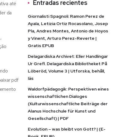
Entradas recientes
tiva até
der da
Giornalisti Spagnoli: Ramon Perez de
Ayala, Letizia Ortiz Rocasolano, Josep
Pla, Andres Montes, Antonio de Hoyos
,
y Vinent, Arturo Perez-Reverte |
Gratis EPUB
ção
Delagardiska Archivet: Eller Handlingar
Ur Grefl. Delagardiska Bibliotheket På
ando
Löberöd, Volume 3 | Utforska, behåll,
läs
aixar pdf
elemento
Waldorfpädagogik: Perspektiven eines
wissenschaftlichen Dialoges
(Kulturwissenschaftliche Beiträge der
Alanus Hochschule für Kunst und
Gesellschaft) | PDF
Evolution – was bleibt von Gott? | (E-
Book, EPUB)