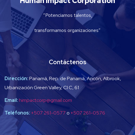
Human Impact Corporation
“Potenciamos talentos,
transformamos organizaciones”
Contáctenos
Dirección:
Panamá, Rep. de Panamá, Ancón, Albrook,
Urbanización Green Valley, Cl C, 61
Email:
himpactcorp@gmail.com
Teléfonos:
+507 261-0577
o
+507 261-0576