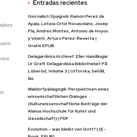
Entradas recientes
Giornalisti Spagnoli: Ramon Perez de
Ayala, Letizia Ortiz Rocasolano, Josep
explore
Pla, Andres Montes, Antonio de Hoyos
y Vinent, Arturo Perez-Reverte |
uivre.
Gratis EPUB
Delagardiska Archivet: Eller Handlingar
brève
Ur Grefl. Delagardiska Bibliotheket På
Löberöd, Volume 3 | Utforska, behåll,
läs
Waldorfpädagogik: Perspektiven eines
es
wissenschaftlichen Dialoges
(Kulturwissenschaftliche Beiträge der
Alanus Hochschule für Kunst und
Gesellschaft) | PDF
Evolution – was bleibt von Gott? | (E-
Book, EPUB)