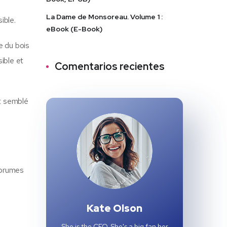
La Dame de Monsoreau. Volume 1 :
ible.
eBook (E-Book)
e du bois
sible et
Comentarios recientes
it semblé
s brumes
Kate Olson
She is the CEO. She's a big fan her