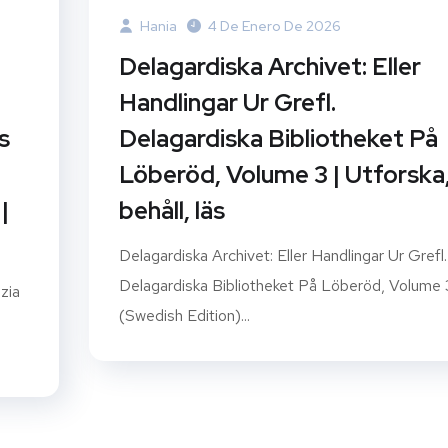
Hania
4 De Enero De 2026
Delagardiska Archivet: Eller
Handlingar Ur Grefl.
s
Delagardiska Bibliotheket På
Löberöd, Volume 3 | Utforska
|
behåll, läs
Delagardiska Archivet: Eller Handlingar Ur Grefl.
Delagardiska Bibliotheket På Löberöd, Volume 
zia
(Swedish Edition)...