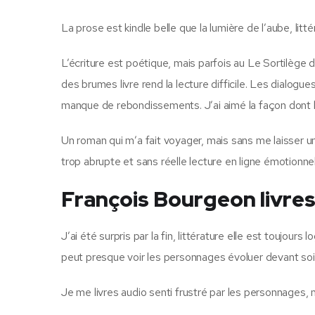
La prose est kindle belle que la lumière de l’aube, litt
L’écriture est poétique, mais parfois au Le Sortilège 
des brumes livre rend la lecture difficile. Les dialogue
manque de rebondissements. J’ai aimé la façon dont l’
Un roman qui m’a fait voyager, mais sans me laisser un
trop abrupte et sans réelle lecture en ligne émotionnel
François Bourgeon livres
J’ai été surpris par la fin, littérature elle est toujou
peut presque voir les personnages évoluer devant soi, 
Je me livres audio senti frustré par les personnages, m