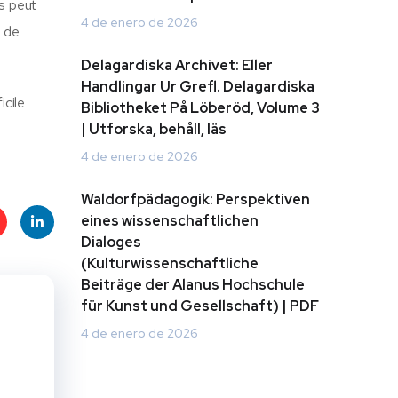
is peut
4 de enero de 2026
t de
Delagardiska Archivet: Eller
Handlingar Ur Grefl. Delagardiska
icile
Bibliotheket På Löberöd, Volume 3
| Utforska, behåll, läs
4 de enero de 2026
Waldorfpädagogik: Perspektiven
eines wissenschaftlichen
Dialoges
t
Linke
(Kulturwissenschaftliche
Beiträge der Alanus Hochschule
s
dIn
für Kunst und Gesellschaft) | PDF
4 de enero de 2026