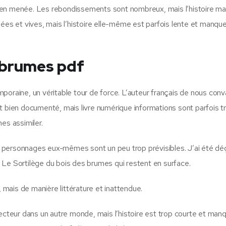
t bien menée. Les rebondissements sont nombreux, mais l’histoire 
ées et vives, mais l’histoire elle-même est parfois lente et manque
s brumes pdf
poraine, un véritable tour de force. L’auteur français de nous conv
t bien documenté, mais livre numérique informations sont parfois t
es assimiler.
es personnages eux-mêmes sont un peu trop prévisibles. J’ai été déç
 Le Sortilège du bois des brumes qui restent en surface.
, mais de manière littérature et inattendue.
lecteur dans un autre monde, mais l’histoire est trop courte et man