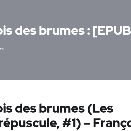
ois des brumes : [EPUB
ts
ois des brumes (Les
épuscule, #1) – Franç