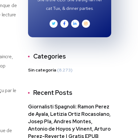
manque de
cat Tux, & dinner parties.
 lecture
Categories
aincre,
rop
Sin categoría
(8.273)
u par le
Recent Posts
Giornalisti Spagnoli: Ramon Perez
de Ayala, Letizia Ortiz Rocasolano,
Josep Pla, Andres Montes,
Antonio de Hoyos y Vinent, Arturo
que de
Perez-Reverte | Gratis EPUB