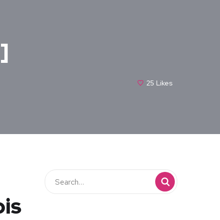
]
25
Likes
ois