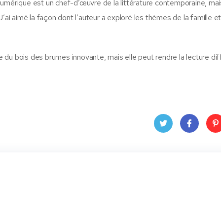
numérique est un chef-d’œuvre de la littérature contemporaine, ma
. J’ai aimé la façon dont l’auteur a exploré les thèmes de la famille e
e du bois des brumes innovante, mais elle peut rendre la lecture diff
Twit
Face
Pin
ter
book
ere
t