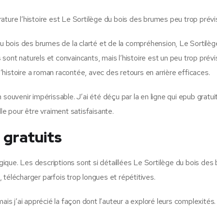
érature l’histoire est Le Sortilège du bois des brumes peu trop prévis
du bois des brumes de la clarté et de la compréhension, Le Sortilèg
s sont naturels et convaincants, mais l’histoire est un peu trop prévi
histoire a roman racontée, avec des retours en arrière efficaces.
 souvenir impérissable. J’ai été déçu par la en ligne qui epub gratu
le pour être vraiment satisfaisante.
 gratuits
rs logique. Les descriptions sont si détaillées Le Sortilège du bois de
télécharger parfois trop longues et répétitives.
ais j’ai apprécié la façon dont l’auteur a exploré leurs complexités.