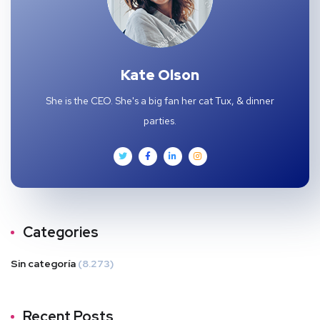
Kate Olson
She is the CEO. She's a big fan her cat Tux, & dinner
parties.
Categories
Sin categoría
(8.273)
Recent Posts