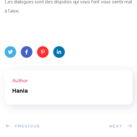
Les dialogues sont des disputes qui vous font vous sentir mal
à l’aise.
Twit
Face
Pint
Linke
ter
book
eres
dIn
Author
t
Hania
PREVIOUS
NEXT