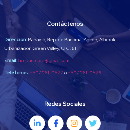
Contáctenos
Dirección:
Panamá, Rep. de Panamá, Ancón, Albrook,
Urbanización Green Valley, Cl C, 61
Email:
himpactcorp@gmail.com
Teléfonos:
+507 261-0577
o
+507 261-0576
Redes Sociales