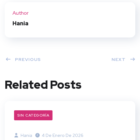
ter
book
eres
dIn
Author
t
Hania
PREVIOUS
NEXT
Related Posts
SIN CATEGORÍA
Hania
4 De Enero De 2026