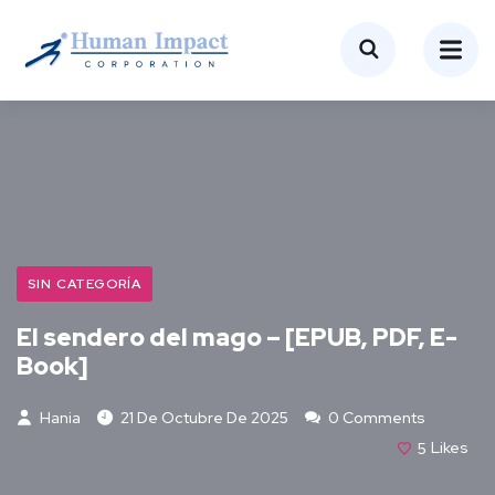
SIN CATEGORÍA
El sendero del mago – [EPUB, PDF, E-
Book]
Hania
21 De Octubre De 2025
0 Comments
5
Likes