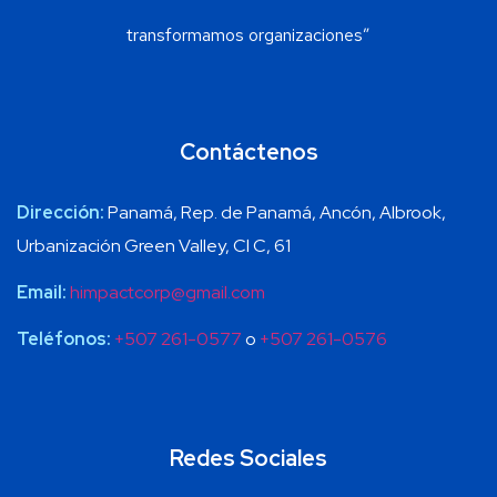
transformamos organizaciones”
Contáctenos
Dirección:
Panamá, Rep. de Panamá, Ancón, Albrook,
Urbanización Green Valley, Cl C, 61
Email:
himpactcorp@gmail.com
Teléfonos:
+507 261-0577
o
+507 261-0576
Redes Sociales