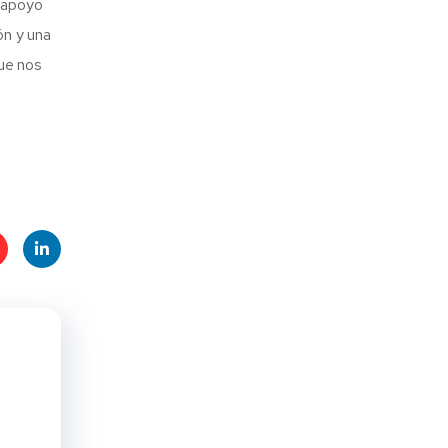
e apoyo
ón y una
ue nos
t
Linke
s
dIn