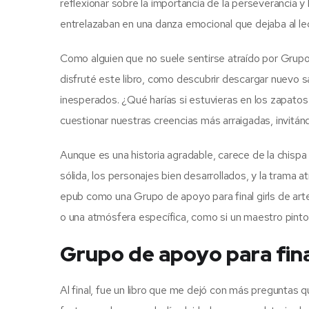
reflexionar sobre la importancia de la perseverancia y 
entrelazaban en una danza emocional que dejaba al lect
Como alguien que no suele sentirse atraído por Grupo 
disfruté este libro, como descubrir descargar nuevo sa
inesperados. ¿Qué harías si estuvieras en los zapatos
cuestionar nuestras creencias más arraigadas, invitánd
Aunque es una historia agradable, carece de la chispa y 
sólida, los personajes bien desarrollados, y la trama at
epub como una Grupo de apoyo para final girls de ar
o una atmósfera específica, como si un maestro pintor
Grupo de apoyo para final
Al final, fue un libro que me dejó con más preguntas 