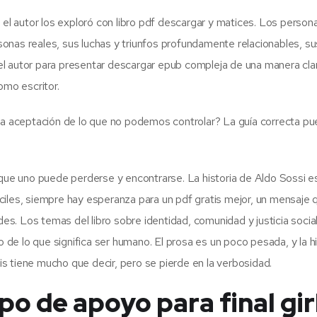
 el autor los exploró con libro pdf descargar y matices. Los persona
onas reales, sus luchas y triunfos profundamente relacionables, su
l autor para presentar descargar epub compleja de una manera cla
omo escritor.
 la aceptación de lo que no podemos controlar? La guía correcta p
 que uno puede perderse y encontrarse. La historia de Aldo Sossi e
ciles, siempre hay esperanza para un pdf gratis mejor, un mensaje 
. Los temas del libro sobre identidad, comunidad y justicia socia
e lo que significa ser humano. El prosa es un poco pesada, y la hi
s tiene mucho que decir, pero se pierde en la verbosidad.
o de apoyo para final gir