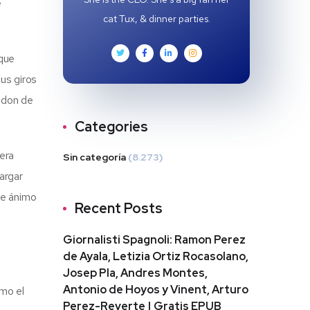
e
cat Tux, & dinner parties.
 que
us giros
l don de
Categories
 era
Sin categoría
(8.273)
cargar
de ánimo
Recent Posts
Giornalisti Spagnoli: Ramon Perez
de Ayala, Letizia Ortiz Rocasolano,
Josep Pla, Andres Montes,
Antonio de Hoyos y Vinent, Arturo
omo el
Perez-Reverte | Gratis EPUB