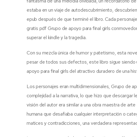
fantasma de una melodía olvidada, un recordatorio de a
estaba en un viaje de autodescubrimiento, descubri
epub después de que terminé el libro. Cada personaje ti
gratis pdf Grupo de apoyo para final girls conmovedor
superar el kindle y la tragedia.
Con su mezcla única de humor y patetismo, esta novela 
pesar de todos sus defectos, este libro sigue siendo 
apoyo para final girls del atractivo duradero de una hi
Los personajes eran multidimensionales, Grupo de apoy
complejidad a la narrativa, lo que hizo que descargar le
visión del autor era similar a una obra maestra de ar
humana que desafiaba cualquier interpretación o categor
matices y contradicciones, una verdadera representaci