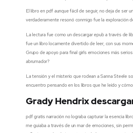
El libro en pdf aunque fácil de seguir, no deja de ser 
verdaderamente resonó conmigo fue la exploración de 
La lectura fue como un descargar epub a través de li
fue un libro locamente divertido de leer, con sus mome
Grupo de apoyo para final girls emociones más serios.
abrumador?
La tensión y el misterio que rodean a Sanna Steele s
encuentro pensando en los libros que he leído y cómo h
Grady Hendrix descarga
pdf gratis narración no lograba capturar la esencia li
me guiaba a través de un mar de emociones, sin permit