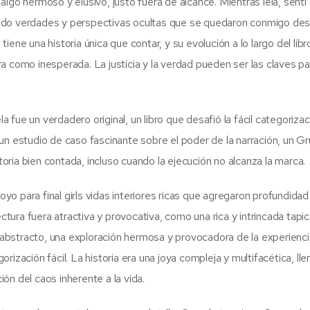
lgo hermoso y elusivo, justo fuera de alcance. Mientras leía, sentí
endo verdades y perspectivas ocultas que se quedaron conmigo des
ene una historia única que contar, y su evolución a lo largo del libro
a como inesperada. La justicia y la verdad pueden ser las claves pa
fue un verdadero original, un libro que desafió la fácil categorizac
un estudio de caso fascinante sobre el poder de la narración, un G
storia bien contada, incluso cuando la ejecución no alcanza la marca.
o para final girls vidas interiores ricas que agregaron profundidad
ctura fuera atractiva y provocativa, como una rica y intrincada tapic
te abstracto, una exploración hermosa y provocadora de la experienci
ización fácil. La historia era una joya compleja y multifacética, lle
ón del caos inherente a la vida.