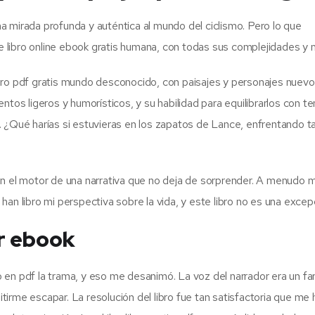
una mirada profunda y auténtica al mundo del ciclismo. Pero lo que
libro online​ ebook gratis humana, con todas sus complejidades y m
bro pdf gratis mundo desconocido, con paisajes y personajes nuevo
ntos ligeros y humorísticos, y su habilidad para equilibrarlos con t
 ¿Qué harías si estuvieras en los zapatos de Lance, enfrentando ta
on el motor de una narrativa que no deja de sorprender. A menudo 
an libro mi perspectiva sobre la vida, y este libro no es una excep
r ebook
bro en pdf la trama, y eso me desanimó. La voz del narrador era un fa
irme escapar. La resolución del libro fue tan satisfactoria que me 