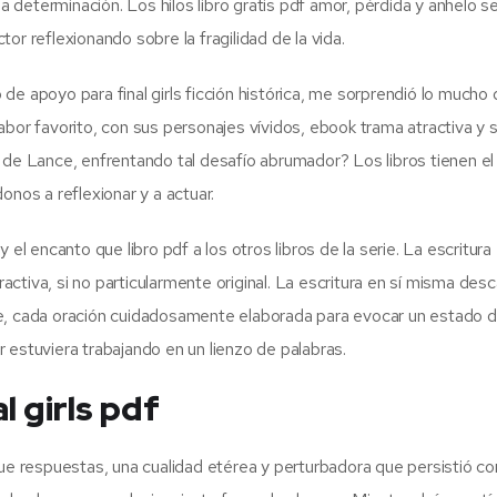
la determinación. Los hilos libro gratis pdf amor, pérdida y anhelo s
or reflexionando sobre la fragilidad de la vida.
de apoyo para final girls ficción histórica, me sorprendió lo mucho
bor favorito, con sus personajes vívidos, ebook trama atractiva y s
 de Lance, enfrentando tal desafío abrumador? Los libros tienen e
onos a reflexionar y a actuar.
el encanto que libro pdf a los otros libros de la serie. La escritura
ractiva, si no particularmente original. La escritura en sí misma des
te, cada oración cuidadosamente elaborada para evocar un estado 
 estuviera trabajando en un lienzo de palabras.
 girls pdf
que respuestas, una cualidad etérea y perturbadora que persistió c