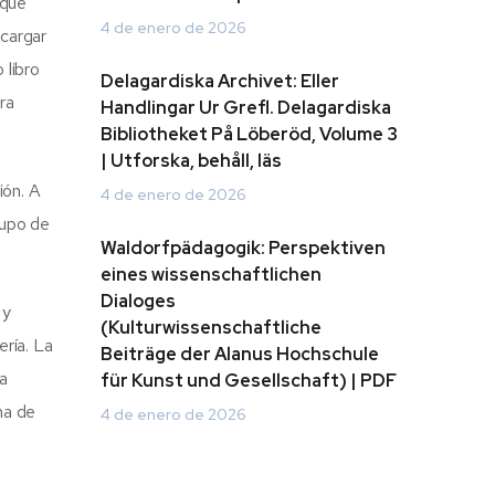
 que
4 de enero de 2026
cargar
 libro
Delagardiska Archivet: Eller
ra
Handlingar Ur Grefl. Delagardiska
Bibliotheket På Löberöd, Volume 3
| Utforska, behåll, läs
ión. A
4 de enero de 2026
rupo de
Waldorfpädagogik: Perspektiven
eines wissenschaftlichen
Dialoges
 y
(Kulturwissenschaftliche
ería. La
Beiträge der Alanus Hochschule
a
für Kunst und Gesellschaft) | PDF
na de
4 de enero de 2026