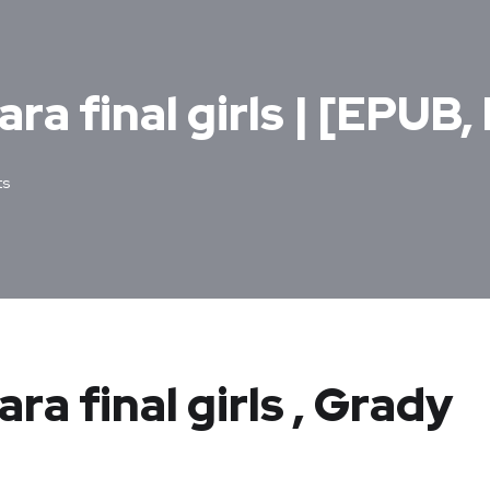
ra final girls | [EPUB,
ts
a final girls , Grady