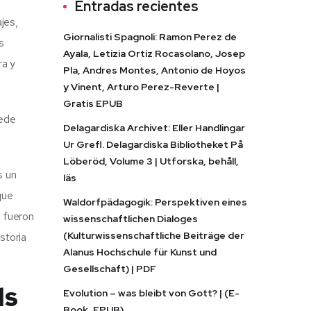
Entradas recientes
jes,
Giornalisti Spagnoli: Ramon Perez de
s
Ayala, Letizia Ortiz Rocasolano, Josep
ra y
Pla, Andres Montes, Antonio de Hoyos
y Vinent, Arturo Perez-Reverte |
Gratis EPUB
uede
Delagardiska Archivet: Eller Handlingar
Ur Grefl. Delagardiska Bibliotheket På
Löberöd, Volume 3 | Utforska, behåll,
s un
läs
que
Waldorfpädagogik: Perspektiven eines
l fueron
wissenschaftlichen Dialoges
(Kulturwissenschaftliche Beiträge der
storia
Alanus Hochschule für Kunst und
Gesellschaft) | PDF
ls
Evolution – was bleibt von Gott? | (E-
Book, EPUB)