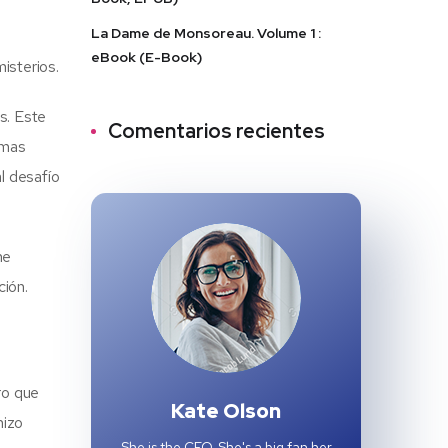
La Dame de Monsoreau. Volume 1 :
eBook (E-Book)
isterios.
s. Este
Comentarios recientes
emas
l desafío
me
ción.
ro que
Kate Olson
hizo
She is the CEO. She's a big fan her