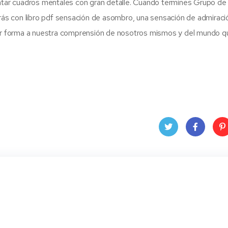
intar cuadros mentales con gran detalle. Cuando termines Grupo d
uedarás con libro pdf sensación de asombro, una sensación de admiraci
 dar forma a nuestra comprensión de nosotros mismos y del mundo q
Twit
Face
Pin
ter
book
ere
t