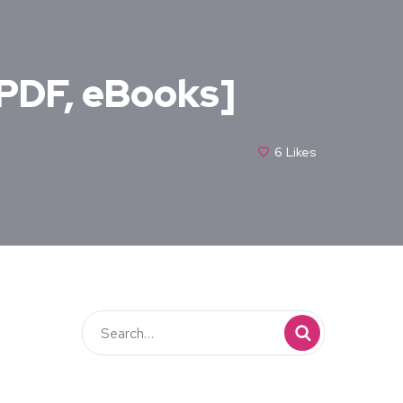
 PDF, eBooks]
6
Likes