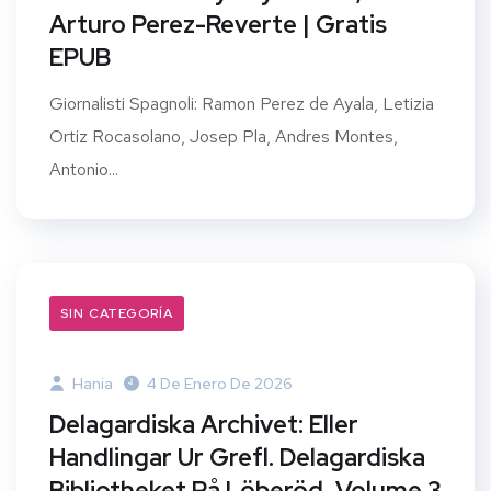
Arturo Perez-Reverte | Gratis
EPUB
Giornalisti Spagnoli: Ramon Perez de Ayala, Letizia
Ortiz Rocasolano, Josep Pla, Andres Montes,
Antonio...
SIN CATEGORÍA
Hania
4 De Enero De 2026
Delagardiska Archivet: Eller
Handlingar Ur Grefl. Delagardiska
Bibliotheket På Löberöd, Volume 3