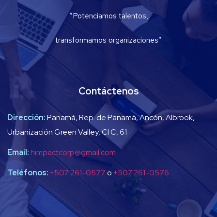
“Potenciamos talentos,
transformamos organizaciones”
Contáctenos
Dirección:
Panamá, Rep. de Panamá, Ancón, Albrook,
Urbanización Green Valley, Cl C, 61
Email:
himpactcorp@gmail.com
Teléfonos:
+507 261-0577
o
+507 261-0576