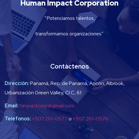
Human Impact Corporation
“Potenciamos talentos,
transformamos organizaciones”
Contáctenos
Dirección:
Panamá, Rep. de Panamá, Ancón, Albrook,
Urbanización Green Valley, Cl C, 61
Email:
himpactcorp@gmail.com
Teléfonos:
+507 261-0577
o
+507 261-0576