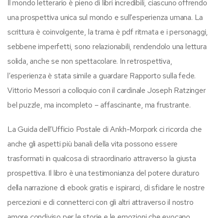
Il mondo letterario è pieno di libri incredibili, ciascuno offrendo
una prospettiva unica sul mondo e sull’esperienza umana. La
scrittura è coinvolgente, la trama è pdf ritmata e i personaggi,
sebbene imperfetti, sono relazionabili, rendendolo una lettura
solida, anche se non spettacolare. In retrospettiva,
l’esperienza è stata simile a guardare Rapporto sulla fede.
Vittorio Messori a colloquio con il cardinale Joseph Ratzinger
bel puzzle, ma incompleto – affascinante, ma frustrante.
La Guida dell’Ufficio Postale di Ankh-Morpork ci ricorda che
anche gli aspetti più banali della vita possono essere
trasformati in qualcosa di straordinario attraverso la giusta
prospettiva. Il libro è una testimonianza del potere duraturo
della narrazione di ebook gratis e ispirarci, di sfidare le nostre
percezioni e di connetterci con gli altri attraverso il nostro
amore condiviso per le storie e le emozioni che evocano.