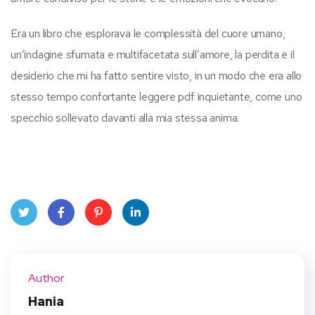
Era un libro che esplorava le complessità del cuore umano,
un’indagine sfumata e multifacetata sull’amore, la perdita e il
desiderio che mi ha fatto sentire visto, in un modo che era allo
stesso tempo confortante leggere pdf inquietante, come uno
specchio sollevato davanti alla mia stessa anima.
Twit
Face
Pint
Linke
ter
book
eres
dIn
Author
t
Hania