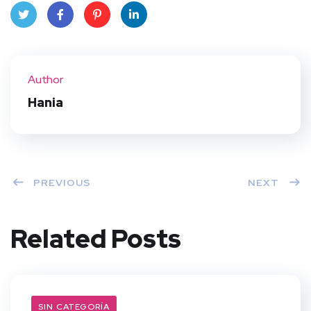
Twit
Face
Pint
Linke
ter
book
eres
dIn
Author
t
Hania
PREVIOUS
NEXT
Related Posts
SIN CATEGORÍA