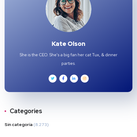
Kate Olson
She is the CEO. She's a big fan her cat Tux, & dinner
parties.
Categories
Sin categoría
(8.273)