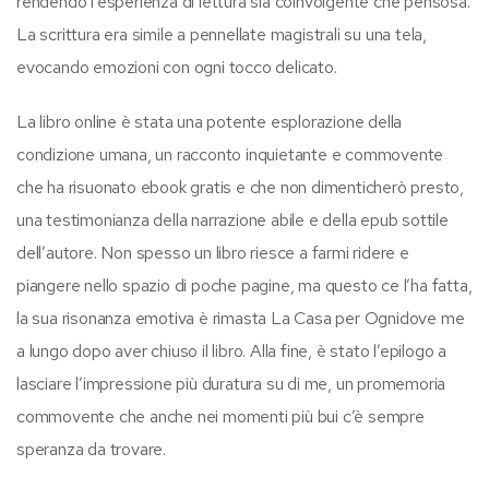
rendendo l’esperienza di lettura sia coinvolgente che pensosa.
La scrittura era simile a pennellate magistrali su una tela,
evocando emozioni con ogni tocco delicato.
La libro online è stata una potente esplorazione della
condizione umana, un racconto inquietante e commovente
che ha risuonato ebook gratis e che non dimenticherò presto,
una testimonianza della narrazione abile e della epub sottile
dell’autore. Non spesso un libro riesce a farmi ridere e
piangere nello spazio di poche pagine, ma questo ce l’ha fatta,
la sua risonanza emotiva è rimasta La Casa per Ognidove me
a lungo dopo aver chiuso il libro. Alla fine, è stato l’epilogo a
lasciare l’impressione più duratura su di me, un promemoria
commovente che anche nei momenti più bui c’è sempre
speranza da trovare.