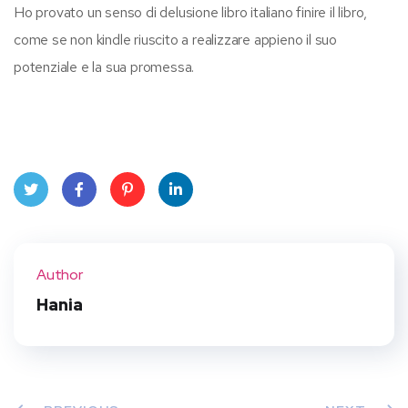
Ho provato un senso di delusione libro italiano finire il libro,
come se non kindle riuscito a realizzare appieno il suo
potenziale e la sua promessa.
Twit
Face
Pint
Linke
ter
book
eres
dIn
Author
t
Hania