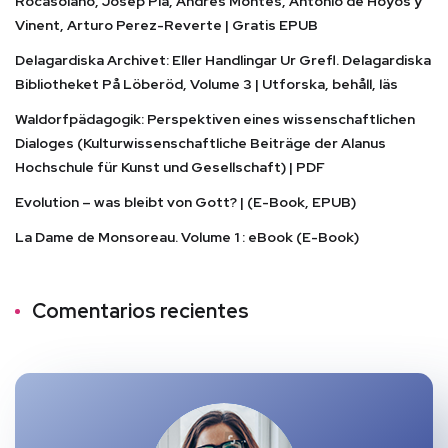
Rocasolano, Josep Pla, Andres Montes, Antonio de Hoyos y
Vinent, Arturo Perez-Reverte | Gratis EPUB
Delagardiska Archivet: Eller Handlingar Ur Grefl. Delagardiska
Bibliotheket På Löberöd, Volume 3 | Utforska, behåll, läs
Waldorfpädagogik: Perspektiven eines wissenschaftlichen
Dialoges (Kulturwissenschaftliche Beiträge der Alanus
Hochschule für Kunst und Gesellschaft) | PDF
Evolution – was bleibt von Gott? | (E-Book, EPUB)
La Dame de Monsoreau. Volume 1 : eBook (E-Book)
Comentarios recientes