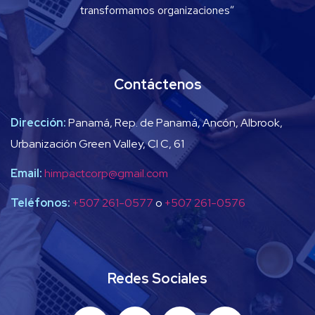
transformamos organizaciones”
Contáctenos
Dirección:
Panamá, Rep. de Panamá, Ancón, Albrook,
Urbanización Green Valley, Cl C, 61
Email:
himpactcorp@gmail.com
Teléfonos:
+507 261-0577
o
+507 261-0576
Redes Sociales