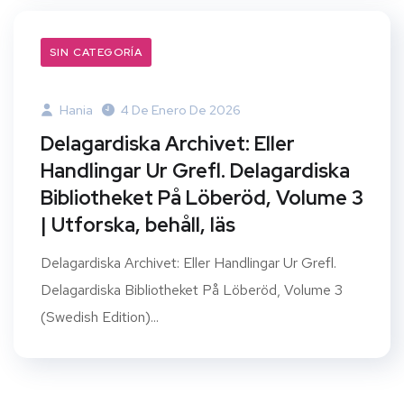
SIN CATEGORÍA
Hania
4 De Enero De 2026
Delagardiska Archivet: Eller
Handlingar Ur Grefl. Delagardiska
Bibliotheket På Löberöd, Volume 3
| Utforska, behåll, läs
Delagardiska Archivet: Eller Handlingar Ur Grefl.
Delagardiska Bibliotheket På Löberöd, Volume 3
(Swedish Edition)...