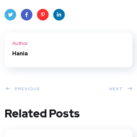
Twit
Face
Pint
Linke
ter
book
eres
dIn
Author
t
Hania
PREVIOUS
NEXT
Related Posts