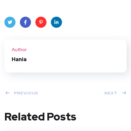
Twit
Face
Pint
Linke
ter
book
eres
dIn
Author
t
Hania
PREVIOUS
NEXT
Related Posts