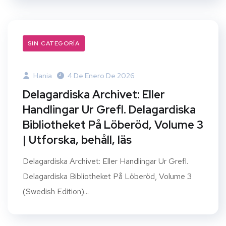
SIN CATEGORÍA
Hania
4 De Enero De 2026
Delagardiska Archivet: Eller
Handlingar Ur Grefl. Delagardiska
Bibliotheket På Löberöd, Volume 3
| Utforska, behåll, läs
Delagardiska Archivet: Eller Handlingar Ur Grefl.
Delagardiska Bibliotheket På Löberöd, Volume 3
(Swedish Edition)...