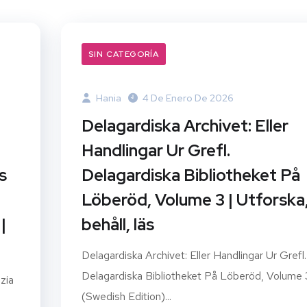
SIN CATEGORÍA
Hania
4 De Enero De 2026
Delagardiska Archivet: Eller
Handlingar Ur Grefl.
s
Delagardiska Bibliotheket På
Löberöd, Volume 3 | Utforska
|
behåll, läs
Delagardiska Archivet: Eller Handlingar Ur Grefl.
Delagardiska Bibliotheket På Löberöd, Volume 
zia
(Swedish Edition)...