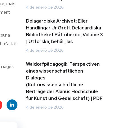
ire, mais
4 de enero de 2026
pement
Delagardiska Archivet: Eller
Handlingar Ur Grefl. Delagardiska
Bibliotheket På Löberöd, Volume 3
teur a
| Utforska, behåll, läs
 m’a fait
4 de enero de 2026
Waldorfpädagogik: Perspektiven
sonnages
eines wissenschaftlichen
Dialoges
(Kulturwissenschaftliche
Beiträge der Alanus Hochschule
für Kunst und Gesellschaft) | PDF
4 de enero de 2026
t
Linke
s
dIn