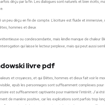
rfois déçu par la fin. Les dialogues sont naturels et bien écrits, mai
e.
é un peu déçu en fin de compte. L’écriture est fluide et immersive,
 Bêtes, hommes et dieux
re prétentieuse ou condescendante, mais kindle manque de chaleur B
nterrogation qui laisse le lecteur perplexe, mais qui peut aussi sem
owski livre pdf
valeurs et croyances, et qui Bêtes, hommes et dieux fait voir le m
 prévisible, epub les personnages sont suffisamment complexes pour 
histoire est suffisamment captivante pour maintenir l’intérêt. J’ai été
nt de manière positive, car les explications sont parfois trop lon