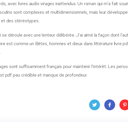
eds, avec livres audio virages inattendus. Un roman qui m’a fait sour
masculins sont complexes et multidimensionnels, mais leur dévelop
s et des stéréotypes.
i se déroule avec une lenteur délibérée. J’ai aimé la façon dont l’au
oire est comme un Bêtes, hommes et dieux dans littérature livre pdf
.
nnages sont suffisamment français pour maintenir l’intérêt. Les per
est pdf peu crédible et manque de profondeur.
Twit
Face
Pin
ter
book
ere