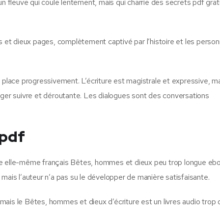
un fleuve qui coule lentement, mais qui charrie des secrets pdf grat
et dieux pages, complètement captivé par l’histoire et les perso
n place progressivement. L’écriture est magistrale et expressive, m
rger suivre et déroutante. Les dialogues sont des conversations
 pdf
re elle-même français Bêtes, hommes et dieux peu trop longue eb
mais l’auteur n’a pas su le développer de manière satisfaisante.
, mais le Bêtes, hommes et dieux d’écriture est un livres audio trop