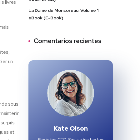
s livres
La Dame de Monsoreau. Volume 1 :
eBook (E-Book)
 mais
Comentarios recientes
êtes,
bler un
onde sous
maintenir
 surpris
Kate Olson
gues et
She is the CEO. She's a big fan her