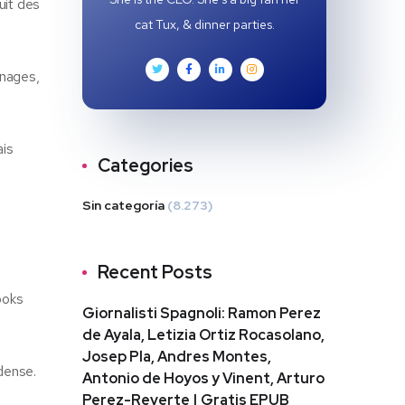
uit des
cat Tux, & dinner parties.
nnages,
ais
Categories
Sin categoría
(8.273)
Recent Posts
ooks
Giornalisti Spagnoli: Ramon Perez
de Ayala, Letizia Ortiz Rocasolano,
Josep Pla, Andres Montes,
 dense.
Antonio de Hoyos y Vinent, Arturo
Perez-Reverte | Gratis EPUB