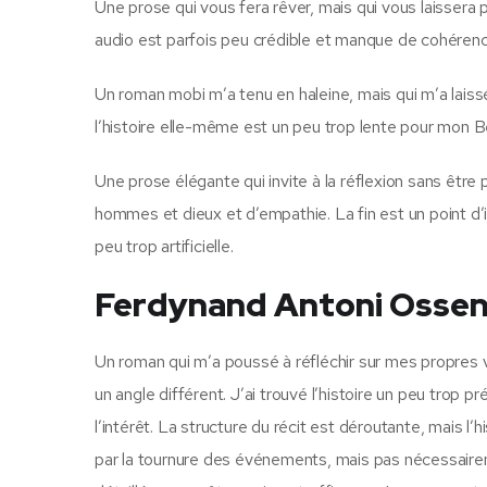
Une prose qui vous fera rêver, mais qui vous laissera pa
audio est parfois peu crédible et manque de cohérenc
Un roman mobi m’a tenu en haleine, mais qui m’a laiss
l’histoire elle-même est un peu trop lente pour mon
Une prose élégante qui invite à la réflexion sans êt
hommes et dieux et d’empathie. La fin est un point d’i
peu trop artificielle.
Ferdynand Antoni Ossend
Un roman qui m’a poussé à réfléchir sur mes propres 
un angle différent. J’ai trouvé l’histoire un peu trop
l’intérêt. La structure du récit est déroutante, mais l’
par la tournure des événements, mais pas nécessaireme