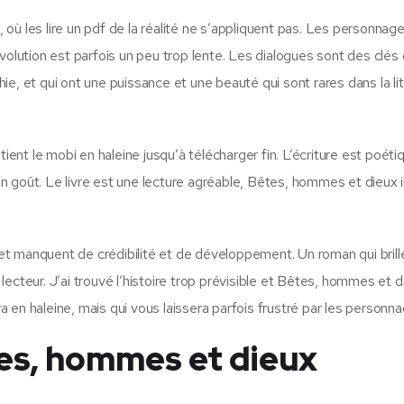
où les lire un pdf de la réalité ne s’appliquent pas. Les personnag
volution est parfois un peu trop lente. Les dialogues sont des clés 
e, et qui ont une puissance et une beauté qui sont rares dans la li
tient le mobi en haleine jusqu’à télécharger fin. L’écriture est poéti
n goût. Le livre est une lecture agréable, Bêtes, hommes et dieux 
t manquent de crédibilité et de développement. Un roman qui brill
ecteur. J’ai trouvé l’histoire trop prévisible et Bêtes, hommes et d
ra en haleine, mais qui vous laissera parfois frustré par les personn
es, hommes et dieux