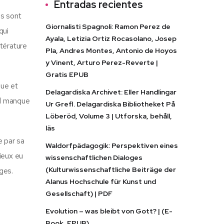
Entradas recientes
es sont
Giornalisti Spagnoli: Ramon Perez de
qui
Ayala, Letizia Ortiz Rocasolano, Josep
ttérature
Pla, Andres Montes, Antonio de Hoyos
y Vinent, Arturo Perez-Reverte |
Gratis EPUB
que et
Delagardiska Archivet: Eller Handlingar
il manque
Ur Grefl. Delagardiska Bibliotheket På
Löberöd, Volume 3 | Utforska, behåll,
läs
e par sa
Waldorfpädagogik: Perspektiven eines
ieux eu
wissenschaftlichen Dialoges
(Kulturwissenschaftliche Beiträge der
ages.
Alanus Hochschule für Kunst und
Gesellschaft) | PDF
Evolution – was bleibt von Gott? | (E-
Book, EPUB)