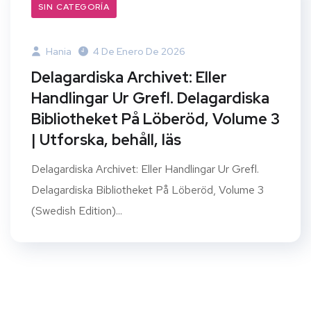
SIN CATEGORÍA
Hania
4 De Enero De 2026
Delagardiska Archivet: Eller
Handlingar Ur Grefl. Delagardiska
Bibliotheket På Löberöd, Volume 3
| Utforska, behåll, läs
Delagardiska Archivet: Eller Handlingar Ur Grefl.
Delagardiska Bibliotheket På Löberöd, Volume 3
(Swedish Edition)...