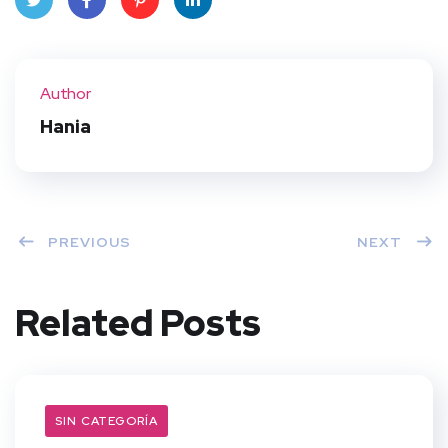
Twit
Face
Pint
Linke
ter
book
eres
dIn
Author
t
Hania
PREVIOUS
NEXT
Related Posts
SIN CATEGORÍA