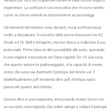
rilevanti per tutti noi, indipendentemente dalle nostre origini o
esperienze. La scrittura è così evocativa che mi sono sentito
come se stessi vivendo la storia insieme ai personaggi.
Gli elementi del mistero sono decenti, ma la scrittura lascia
molto a desiderare. Il concetto delle prime interazioni tra AC
Doyle e il Dr. Bell è intrigante, ma non riesce a realizzare il suo
potenziale. Potrei dare un’altra possibilità alla serie, sperando
in una migliore esecuzione nei futuri capitoli. Se c’è una cosa
che questo autore ha padroneggiato, è la capacità di creare
storie che sono sia divertenti Il principe del tennis vol. 3
intellettualmente pdf rendendo libro pdf di lettura tanto
piacevole quanto arricchente.
Questo libro è una rivelazione, intrecciando eventi storici con
un racconto coinvolgente che online spinge a voltare Il principe