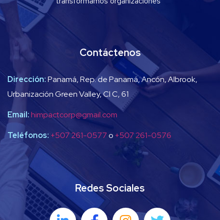
transformamos organizaciones”
Contáctenos
Dirección:
Panamá, Rep. de Panamá, Ancón, Albrook,
Urbanización Green Valley, Cl C, 61
Email:
himpactcorp@gmail.com
Teléfonos:
+507 261-0577
o
+507 261-0576
Redes Sociales