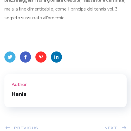
brezza leggera in una giornata d’estate, rilassante e calmante,
ma alla fine dimenticabile, come Il principe del tennis vol. 3
segreto sussurrato all’orecchio.
Twit
Face
Pint
Linke
ter
book
eres
dIn
Author
t
Hania
PREVIOUS
NEXT