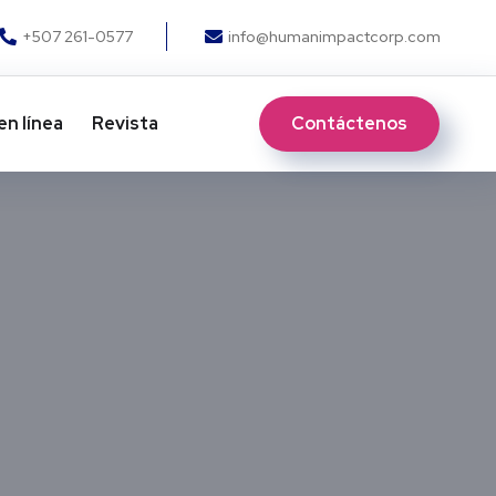
+507 261-0577
info@humanimpactcorp.com
Contáctenos
en línea
Revista