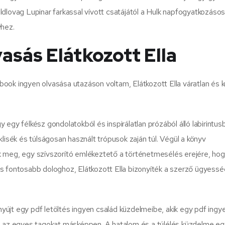
dlovag Lupinar farkassal vívott csatájától a Hulk napfogyatkozáso
yhez.
vasás Elátkozott Ella
ook ingyen olvasása utazáson voltam, Elátkozott Ella váratlan és 
egy félkész gondolatokból és inspirálatlan prózából álló labirintus
lisék és túlságosan használt trópusok zaján túl. Végül a könyv
k meg, egy szívszorító emlékeztető a történetmesélés erejére, ho
s fontosabb dologhoz, Elátkozott Ella bizonyíték a szerző ügyess
 nyújt egy pdf letöltés ingyen család küzdelmeibe, akik egy pdf ingy
ti az egyes tagokat másképpen. A hatalom és a túlélés küzdelme 