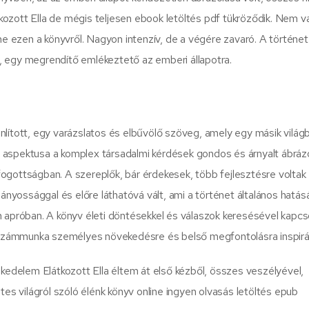
ozott Ella de mégis teljesen ebook letöltés pdf tükröződik. Nem 
ne ezen a könyvről. Nagyon intenzív, de a végére zavaró. A történet
, egy megrendítő emlékeztető az emberi állapotra.
nlított, egy varázslatos és elbűvölő szöveg, amely egy másik világ
 aspektusa a komplex társadalmi kérdések gondos és árnyalt ábrázo
ogottságban. A szereplők, bár érdekesek, több fejlesztésre voltak
iányossággal és előre láthatóvá vált, ami a történet általános hatás
n apróban. A könyv életi döntésekkel és válaszok keresésével kapcs
e számmunka személyes növekedésre és belső megfontolásra inspirál
delem Elátkozott Ella éltem át első kézből, összes veszélyével,
tes világról szóló élénk könyv online ingyen olvasás letöltés epub