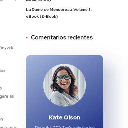
s
La Dame de Monsoreau. Volume 1 :
eBook (E-Book)
Comentarios recientes
könyvek
ban
gy
égére és
Kate Olson
en
egyetemes
She is the CEO. She's a big fan her