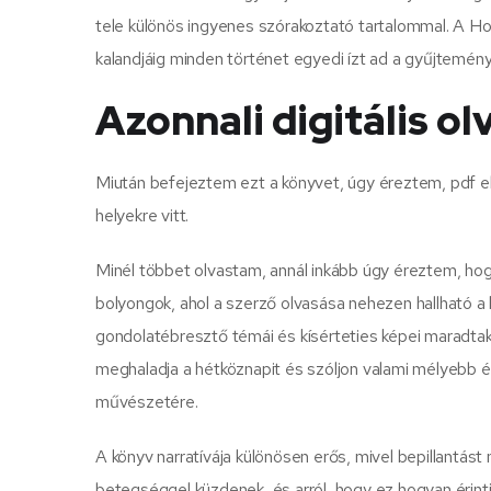
tele különös ingyenes szórakoztató tartalommal. A Hol
kalandjáig minden történet egyedi ízt ad a gyűjtemén
Azonnali digitális ol
Miután befejeztem ezt a könyvet, úgy éreztem, pdf eb
helyekre vitt.
Minél többet olvastam, annál inkább úgy éreztem, hogy 
bolyongok, ahol a szerző olvasása nehezen hallható a k
gondolatébresztő témái és kísérteties képei maradta
meghaladja a hétköznapit és szóljon valami mélyebb é
művészetére.
A könyv narratívája különösen erős, mivel bepillantást
betegséggel küzdenek, és arról, hogy ez hogyan érin