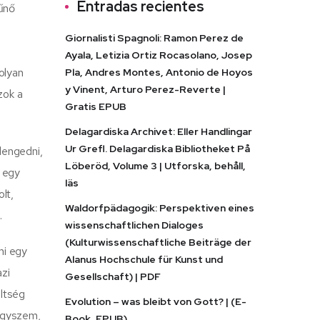
Entradas recientes
tűnő
Giornalisti Spagnoli: Ramon Perez de
Ayala, Letizia Ortiz Rocasolano, Josep
olyan
Pla, Andres Montes, Antonio de Hoyos
y Vinent, Arturo Perez-Reverte |
zok a
Gratis EPUB
Delagardiska Archivet: Eller Handlingar
Ur Grefl. Delagardiska Bibliotheket På
lengedni,
Löberöd, Volume 3 | Utforska, behåll,
k egy
läs
lt,
Waldorfpädagogik: Perspektiven eines
.
wissenschaftlichen Dialoges
(Kulturwissenschaftliche Beiträge der
mi egy
Alanus Hochschule für Kunst und
azi
Gesellschaft) | PDF
ltség
Evolution – was bleibt von Gott? | (E-
ngyszem,
Book, EPUB)