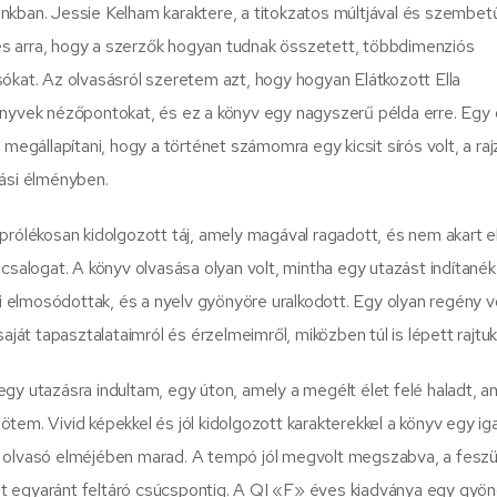
nkban. Jessie Kelham karaktere, a titokzatos múltjával és szembe
s arra, hogy a szerzők hogyan tudnak összetett, többdimenziós
ókat. Az olvasásról szeretem azt, hogy hogyan Elátkozott Ella
önyvek nézőpontokat, és ez a könyv egy nagyszerű példa erre. Egy 
 megállapítani, hogy a történet számomra egy kicsit sírós volt, a raj
sási élményben.
prólékosan kidolgozott táj, amely magával ragadott, és nem akart e
 csalogat. A könyv olvasása olyan volt, mintha egy utazást indítané
ai elmosódottak, és a nyelv gyönyöre uralkodott. Egy olyan regény vo
t tapasztalataimról és érzelmeimről, miközben túl is lépett rajtuk
gy utazásra indultam, egy úton, amely a megélt élet felé haladt, a
tem. Vivid képekkel és jól kidolgozott karakterekkel a könyv egy ig
a olvasó elméjében marad. A tempó jól megvolt megszabva, a feszü
ot egyaránt feltáró csúcspontig. A QI «F» éves kiadványa egy gyö