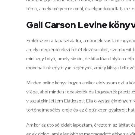
téma, amely mélyen rezonál, és elgondolkodtatja az e
Gail Carson Levine könyv
Emlékszem a tapasztalatra, amikor elolvastam ingyen
amely megkérdőjelezi feltételezéseinket, szembesít ben
mint egy folyó, amely simán, de kitartóan folyik a célja
mondhatunk egy olyan regényről, amely kihívja feltevés
Minden online könyv ingyen amikor elolvasom ezt a kön
világa, ahol minden fogaskerék és fogaskerék precíz
visszatekintettem Elátkozott Ella olvasási élményemr
történetmesélés ereje és az életünkben gyakorolt ha
Amikor az utolsó oldalt lapoztam, éreztem az áhítat 
egyik dolog, ami a legjobban megragadott ebben a kön