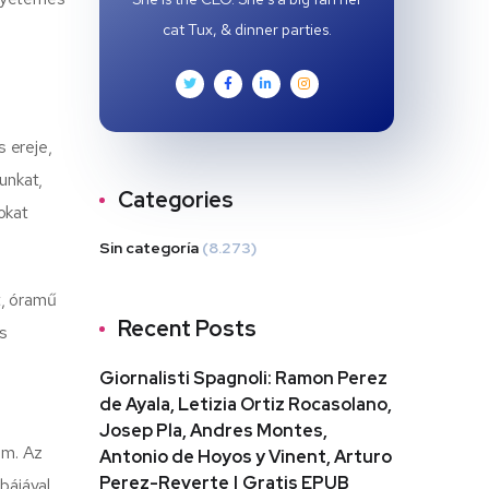
cat Tux, & dinner parties.
 ereje,
unkat,
Categories
Sokat
Sin categoría
(8.273)
t, óramű
Recent Posts
s
Giornalisti Spagnoli: Ramon Perez
de Ayala, Letizia Ortiz Rocasolano,
Josep Pla, Andres Montes,
em. Az
Antonio de Hoyos y Vinent, Arturo
Perez-Reverte | Gratis EPUB
bájával