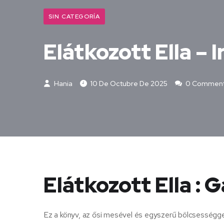
SIN CATEGORÍA
Elátkozott Ella – 
Hania
10 De Octubre De 2025
0 Commen
Elátkozott Ella : 
Ez a könyv, az ősi mesével és egyszerű bölcsességge