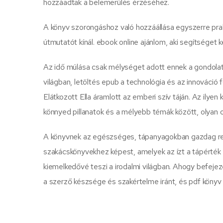
hozzáadtak a belemerülés érzéséhez.
A könyv szorongáshoz való hozzáállása egyszerre pra
útmutatót kínál. ebook online ajánlom, aki segítséget k
Az idő múlása csak mélységet adott ennek a gondolat
világban, letöltés epub a technológia és az innováció 
Elátkozott Ella áramlott az emberi szív táján. Az ily
könnyed pillanatok és a mélyebb témák között, olyan 
A könyvnek az egészséges, tápanyagokban gazdag re
szakácskönyvekhez képest, amelyek az ízt a tápérték
kiemelkedővé teszi a irodalmi világban. Ahogy befeje
a szerző készsége és szakértelme iránt, és pdf könyv l