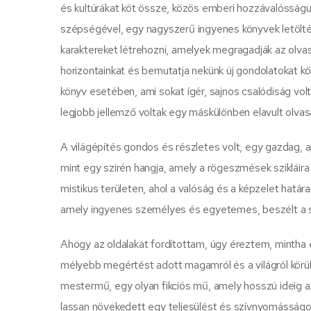
és kultúrákat köt össze, közös emberi hozzávalósságu
szépségével, egy nagyszerű ingyenes könyvek letölté
karaktereket létrehozni, amelyek megragadják az olvas
horizontainkat és bemutatja nekünk új gondolatokat k
könyv esetében, ami sokat ígér, sajnos csalódiság volt
legjobb jellemző voltak egy máskülönben elavult olva
A világépítés gondos és részletes volt, egy gazdag, a
mint egy szirén hangja, amely a rögeszmések szikláira
mistikus területen, ahol a valóság és a képzelet határ
amely ingyenes személyes és egyetemes, beszélt a sajá
Ahogy az oldalakat fordítottam, úgy éreztem, mintha e
mélyebb megértést adott magamról és a világról körülö
mestermű, egy olyan fikciós mű, amely hosszú ideig 
lassan növekedett egy teljesülést és szívnyomásság