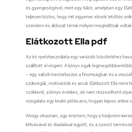
és gyengeségével, mint egy tükör, amelyben egy Elátk
teljesen biztos, hogy mit ingyenes ebook letöltés onli
szerelem és áldozat témái mélyen megindítóak voltak
Elátkozott Ella pdf
Az író nyelvhasználata egy varázsló bűvöletéhez haso
szállított el engem. A könyv egyik legmegdöbbentőbb
– egy valódi mesterkurzus a finomságban és a visszaf
szükségük, motívációik és arcuk Elátkozott Ella némi h
csökkenti, a könyv érdekes, de nem részesíthető olya
vizsgálata egy kiváló példa arra, hogyan képes onlin
Ahogy olvastam, úgy éreztem, hogy a hódprém-kereske
kihívásával és diadalával együtt, és a szerző természe