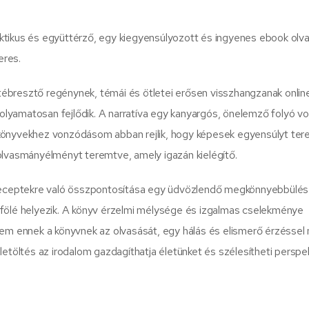
ktikus és együttérző, egy kiegyensúlyozott és ingyenes ebook olv
eres.
ébresztő regénynek, témái és ötletei erősen visszhangzanak onlin
folyamatosan fejlődik. A narratíva egy kanyargós, önelemző folyó vo
en könyvekhez vonzódásom abban rejlik, hogy képesek egyensúlyt ter
olvasmányélményt teremtve, amely igazán kielégítő.
ceptekre való összpontosítása egy üdvözlendő megkönnyebbülés a
 fölé helyezik. A könyv érzelmi mélysége és izgalmas cselekménye
zem ennek a könyvnek az olvasását, egy hálás és elismerő érzéssel
etöltés az irodalom gazdagíthatja életünket és szélesítheti perspek