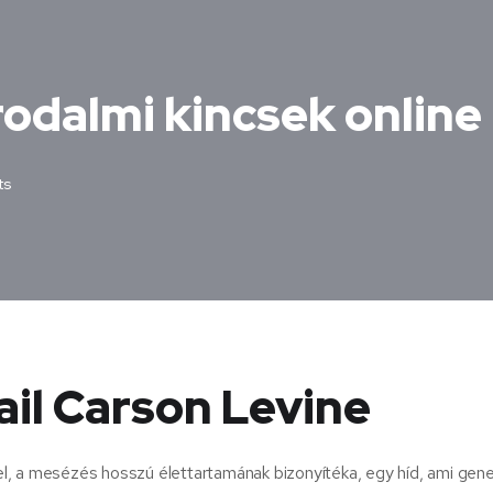
Irodalmi kincsek online
ts
Gail Carson Levine
l, a mesézés hosszú élettartamának bizonyítéka, egy híd, ami gene