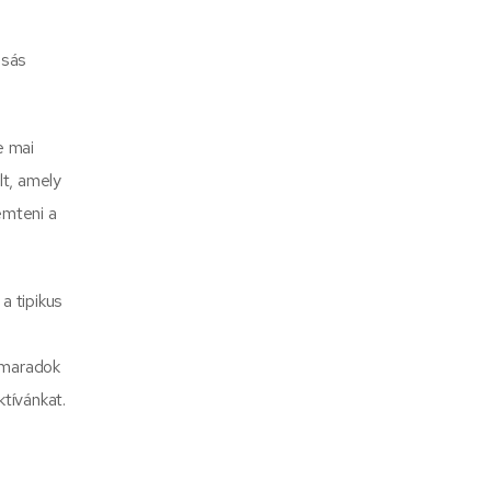
asás
e mai
lt, amely
emteni a
 tipikus
 maradok
tívánkat.