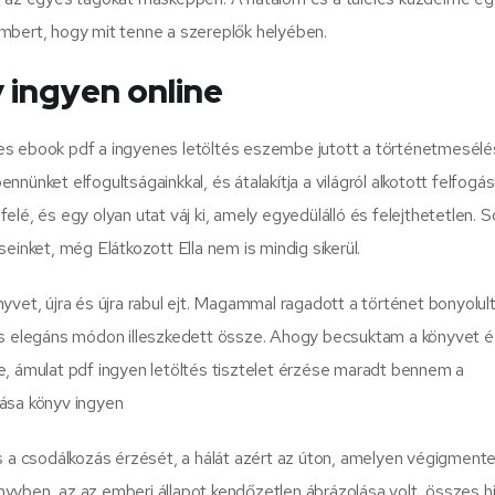
mbert, hogy mit tenne a szereplők helyében.
 ingyen online
es ebook pdf a ingyenes letöltés eszembe jutott a történetmesélés
nünket elfogultságainkkal, és átalakítja a világról alkotott felfogás
 felé, és egy olyan utat váj ki, amely egyedülálló és felejthetetlen. 
einket, még Elátkozott Ella nem is mindig sikerül.
yvet, újra és újra rabul ejt. Magammal ragadott a történet bonyolul
 és elegáns módon illeszkedett össze. Ahogy becsuktam a könyvet é
e, ámulat pdf ingyen letöltés tisztelet érzése maradt bennem a
tása könyv ingyen
és a csodálkozás érzését, a hálát azért az úton, amelyen végigment
yvben, az az emberi állapot kendőzetlen ábrázolása volt, összes hi