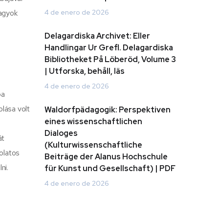
vagyok
4 de enero de 2026
Delagardiska Archivet: Eller
Handlingar Ur Grefl. Delagardiska
Bibliotheket På Löberöd, Volume 3
| Utforska, behåll, läs
4 de enero de 2026
ba
lása volt
Waldorfpädagogik: Perspektiven
eines wissenschaftlichen
Dialoges
át
(Kulturwissenschaftliche
olatos
Beiträge der Alanus Hochschule
ni.
für Kunst und Gesellschaft) | PDF
4 de enero de 2026