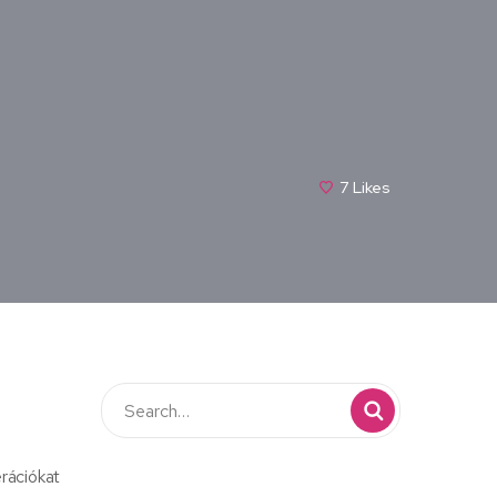
7
Likes
rációkat