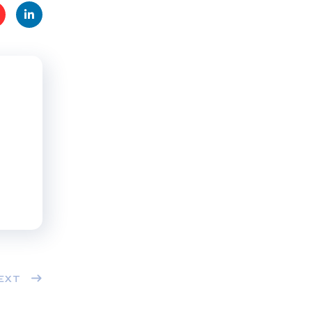
t
Linke
s
dIn
EXT