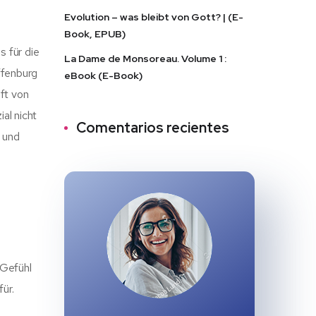
Evolution – was bleibt von Gott? | (E-
Book, EPUB)
s für die
La Dame de Monsoreau. Volume 1 :
ffenburg
eBook (E-Book)
aft von
al nicht
Comentarios recientes
t und
 Gefühl
ür.