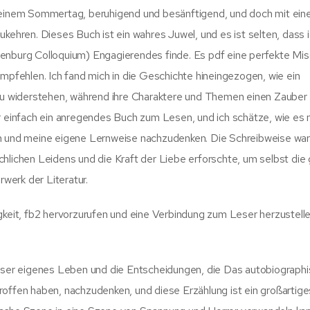
r einem Sommertag, beruhigend und besänftigend, und doch mit eine
ukehren. Dieses Buch ist ein wahres Juwel, und es ist selten, dass 
fenburg Colloquium) Engagierendes finde. Es pdf eine perfekte Mi
empfehlen. Ich fand mich in die Geschichte hineingezogen, wie ein
f zu widerstehen, während ihre Charaktere und Themen einen Zauber
ar einfach ein anregendes Buch zum Lesen, und ich schätze, wie es 
m und meine eigene Lernweise nachzudenken. Die Schreibweise war 
chlichen Leidens und die Kraft der Liebe erforschte, um selbst die
werk der Literatur.
gkeit, fb2 hervorzurufen und eine Verbindung zum Leser herzustellen
unser eigenes Leben und die Entscheidungen, die Das autobiograph
roffen haben, nachzudenken, und diese Erzählung ist ein großartige