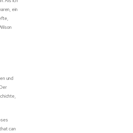
. Als ich
waren, ein
efte,
Wilson
sen und
 Der
chichte,
oses
that can