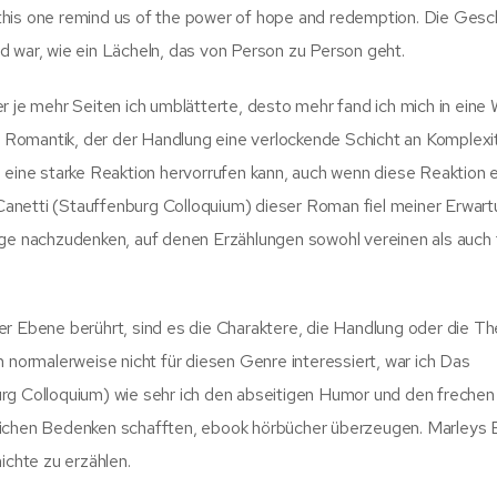
this one remind us of the power of hope and redemption. Die Gesc
d war, wie ein Lächeln, das von Person zu Person geht.
r je mehr Seiten ich umblätterte, desto mehr fand ich mich in eine 
Romantik, der der Handlung eine verlockende Schicht an Komplexi
 eine starke Reaktion hervorrufen kann, auch wenn diese Reaktion 
anetti (Stauffenburg Colloquium) dieser Roman fiel meiner Erwart
ege nachzudenken, auf denen Erzählungen sowohl vereinen als auch
er Ebene berührt, sind es die Charaktere, die Handlung oder die T
h normalerweise nicht für diesen Genre interessiert, war ich Das
urg Colloquium) wie sehr ich den abseitigen Humor und den frechen
glichen Bedenken schafften, ebook hörbücher überzeugen. Marleys 
ichte zu erzählen.