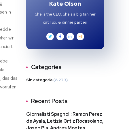
Kate Olson
rg
sen in
She is the CEO. She's a big fan her
cat Tux, & dinner parties.
Teddie
oher wir
nciert.
iebe
Categories
ale
, das das
Sin categoría
(8.273)
rvorrufen
Recent Posts
Giornalisti Spagnoli: Ramon Perez
de Ayala, Letizia Ortiz Rocasolano,
Josep Pla, Andres Montes,