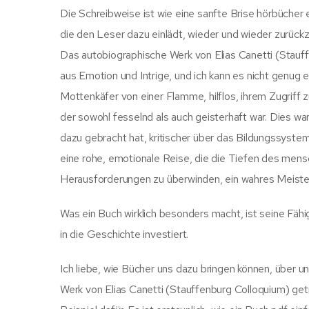
Die Schreibweise ist wie eine sanfte Brise hörbüche
die den Leser dazu einlädt, wieder und wieder zurückz
Das autobiographische Werk von Elias Canetti (Stauf
aus Emotion und Intrige, und ich kann es nicht genug 
Mottenkäfer von einer Flamme, hilflos, ihrem Zugrif
der sowohl fesselnd als auch geisterhaft war. Dies w
dazu gebracht hat, kritischer über das Bildungssyste
eine rohe, emotionale Reise, die die Tiefen des mens
Herausforderungen zu überwinden, ein wahres Meister
Was ein Buch wirklich besonders macht, ist seine Fähi
in die Geschichte investiert.
Ich liebe, wie Bücher uns dazu bringen können, über 
Werk von Elias Canetti (Stauffenburg Colloquium) get