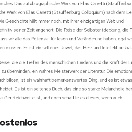
sisches Das autobiographische Werk von Elias Canetti (Stauffenbu
che Werk von Elias Canetti (Stauffenburg Colloquium) nach dem Le
 Geschichte hält immer noch, mit ihrer einzigartigen Welt und
finitiv seiner Zeit angehört. Die Reise der Selbstentdeckung, die 
dass wir alle das Potenzial für lesen und Veränderung haben, egal w
müssen. Es ist ein seltenes Juwel, das Herz und Intellekt ausbala
Reise, die die Tiefen des menschlichen Leidens und die Kraft der L
zu überwinden, ein wahres Meisterwerk der Literatur. Die emotion
h bilden, ist ein wahrhaft bemerkenswertes Ding, und es ist etwas
idet. Es ist ein seltenes Buch, das eine so starke Melancholie he
außer Reichweite ist, und doch schaffte es dieses, wenn auch
kostenlos