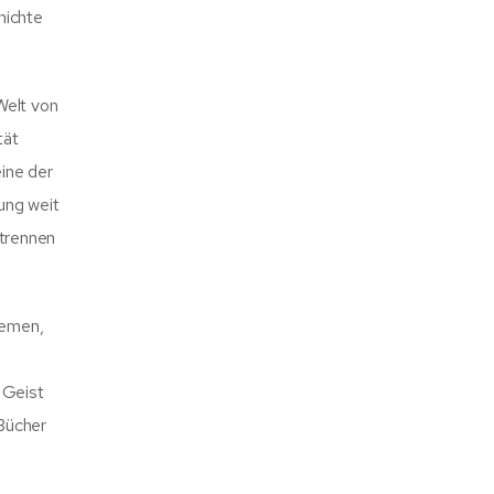
hichte
Welt von
tät
eine der
ung weit
 trennen
hemen,
 Geist
Bücher