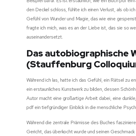
Beispiel dafür. Es ist erstaunlich, wie ein Buch pdf e
den Deckel schloss, fühlte ich einen Verlust, als ob ic
Gefühl von Wunder und Magie, das wie eine gespenstis
fragte ich mich, was es an der Liebe ist, das sie so w
auseinandersetzt.
Das autobiographische W
(Stauffenburg Colloqui
Während ich las, hatte ich das Gefühl, ein Rätsel zu
ein erstaunliches Kunstwerk zu bilden, dessen Schönhe
Autor macht eine großartige Arbeit dabei, eine dunkle
pdf ein tiefgründiger Einblick in die menschliche Psych
Während die zentrale Prämisse des Buches faszinieren
Gericht, das überkocht wurde und seinen Geschmack ver