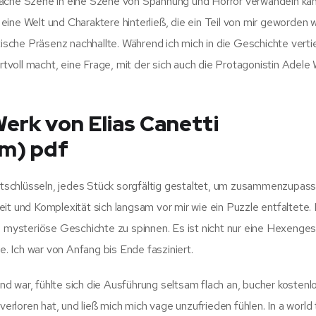
infache Szene in eine Szene von Spannung und Horror verwandeln kann
h eine Welt und Charaktere hinterließ, die ein Teil von mir geworden 
che Präsenz nachhallte. Während ich mich in die Geschichte verti
ertvoll macht, eine Frage, mit der sich auch die Protagonistin Adele 
erk von Elias Canetti
um) pdf
 entschlüsseln, jedes Stück sorgfältig gestaltet, um zusammenzupas
it und Komplexität sich langsam vor mir wie ein Puzzle entfaltete.
, mysteriöse Geschichte zu spinnen. Es ist nicht nur eine Hexenges
e. Ich war von Anfang bis Ende fasziniert.
d war, fühlte sich die Ausführung seltsam flach an, bucher kostenl
loren hat, und ließ mich mich vage unzufrieden fühlen. In a world 