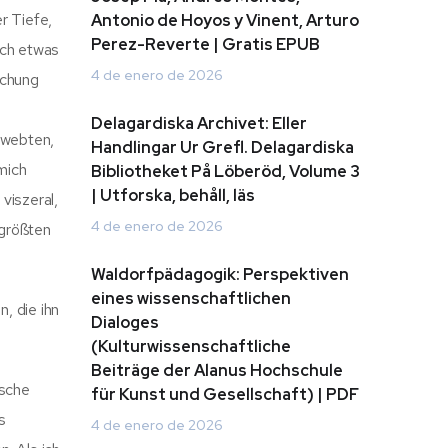
r Tiefe,
Antonio de Hoyos y Vinent, Arturo
Perez-Reverte | Gratis EPUB
ich etwas
4 de enero de 2026
schung
Delagardiska Archivet: Eller
 webten,
Handlingar Ur Grefl. Delagardiska
mich
Bibliotheket På Löberöd, Volume 3
| Utforska, behåll, läs
viszeral,
4 de enero de 2026
 größten
Waldorfpädagogik: Perspektiven
eines wissenschaftlichen
, die ihn
Dialoges
(Kulturwissenschaftliche
Beiträge der Alanus Hochschule
ische
für Kunst und Gesellschaft) | PDF
s
4 de enero de 2026