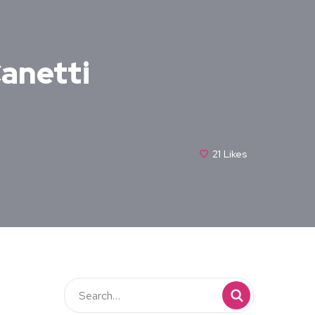
Canetti
21
Likes