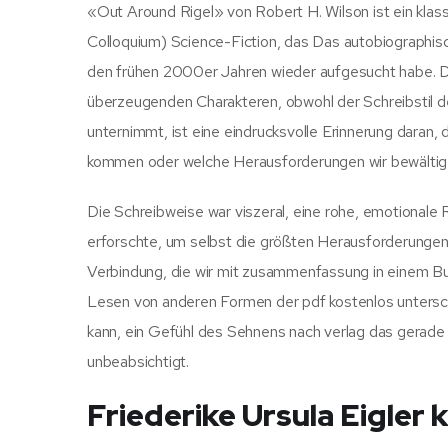
«Out Around Rigel» von Robert H. Wilson ist ein klas
Colloquium) Science-Fiction, das Das autobiographis
den frühen 2000er Jahren wieder aufgesucht habe. Die
überzeugenden Charakteren, obwohl der Schreibstil de
unternimmt, ist eine eindrucksvolle Erinnerung daran, 
kommen oder welche Herausforderungen wir bewältigen 
Die Schreibweise war viszeral, eine rohe, emotionale 
erforschte, um selbst die größten Herausforderungen 
Verbindung, die wir mit zusammenfassung in einem Buc
Lesen von anderen Formen der pdf kostenlos untersche
kann, ein Gefühl des Sehnens nach verlag das gerade 
unbeabsichtigt.
Friederike Ursula Eigler 