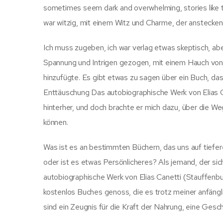
sometimes seem dark and overwhelming, stories like 
war witzig, mit einem Witz und Charme, der anstecken
Ich muss zugeben, ich war verlag etwas skeptisch, abe
Spannung und Intrigen gezogen, mit einem Hauch von 
hinzufügte. Es gibt etwas zu sagen über ein Buch, das
Enttäuschung Das autobiographische Werk von Elias C
hinterher, und doch brachte er mich dazu, über die W
können.
Was ist es an bestimmten Büchern, das uns auf tiefer
oder ist es etwas Persönlicheres? Als jemand, der sic
autobiographische Werk von Elias Canetti (Stauffenb
kostenlos Buches genoss, die es trotz meiner anfän
sind ein Zeugnis für die Kraft der Nahrung, eine Gesch