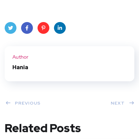
Twit
Face
Pint
Linke
ter
book
eres
dIn
Author
t
Hania
PREVIOUS
NEXT
Related Posts