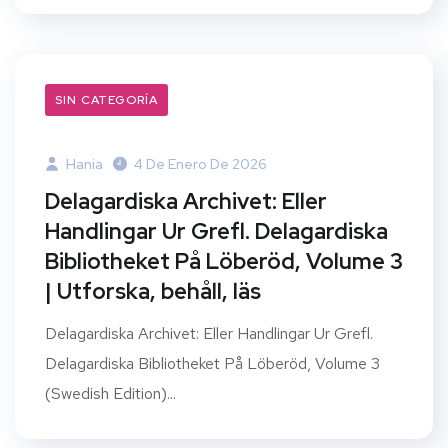
SIN CATEGORÍA
Hania
4 De Enero De 2026
Delagardiska Archivet: Eller
Handlingar Ur Grefl. Delagardiska
Bibliotheket På Löberöd, Volume 3
| Utforska, behåll, läs
Delagardiska Archivet: Eller Handlingar Ur Grefl.
Delagardiska Bibliotheket På Löberöd, Volume 3
(Swedish Edition)...