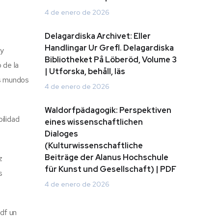
4 de enero de 2026
Delagardiska Archivet: Eller
Handlingar Ur Grefl. Delagardiska
 y
Bibliotheket På Löberöd, Volume 3
 de la
| Utforska, behåll, läs
es mundos
4 de enero de 2026
Waldorfpädagogik: Perspektiven
bilidad
eines wissenschaftlichen
Dialoges
(Kulturwissenschaftliche
Beiträge der Alanus Hochschule
z
für Kunst und Gesellschaft) | PDF
s
4 de enero de 2026
pdf un