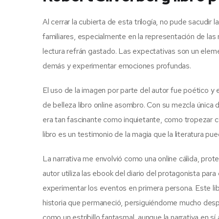
Al cerrar la cubierta de esta trilogía, no pude sacudir
familiares, especialmente en la representación de las
lectura refrán gastado. Las expectativas son un elem
demás y experimentar emociones profundas.
El uso de la imagen por parte del autor fue poético 
de belleza libro online​ asombro. Con su mezcla única de
era tan fascinante como inquietante, como tropezar co
libro es un testimonio de la magia que la literatura pue
La narrativa me envolvió como una online cálida, prot
autor utiliza las ebook del diario del protagonista para
experimentar los eventos en primera persona. Este lib
historia que permaneció, persiguiéndome mucho desp
como un estribillo fantasmal, aunque la narrativa en s