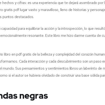
e hechos y cifras: es una experiencia que te dejará asombrado por 
ro gratis pdf lugar vasto y maravilloso, lleno de historias y personaj
os puntos destacados.
u capacidad para equilibrar la acción y la introspección, lo que result
s emocionalmente resonante. Este libro me hizo darme cuenta de c
 libro en pdf gratis de la belleza y complejidad del corazón humano
ansformarnos. Cada interacción y cada descubrimiento son un paso e
l mundo. Sus pensamientos y sentimientos libros un laberinto de m
mo si el autor se hubiera olvidado de construir una base sólida par
.
ndas negras