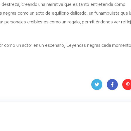
anta destreza, creando una narrativa que es tanto entretenida como
 negras como un acto de equilibrio delicado, un funambulista que l
ar personajes creíbles es como un regalo, permitiéndonos ver refle
ntir como un actor en un escenario, Leyendas negras cada moment
Twit
Face
Pin
ter
book
ere
t