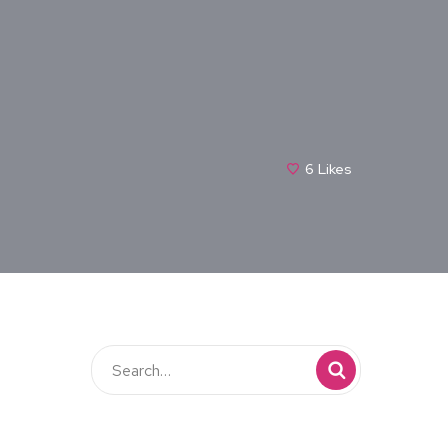
6
Likes