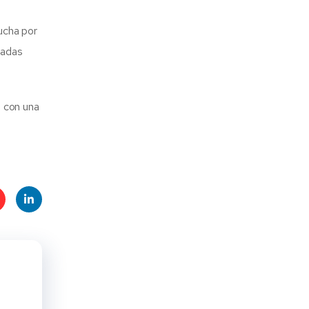
ucha por
jadas
o con una
t
Linke
s
dIn