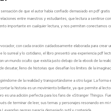
 la sensación de que el autor había confiado demasiado en pdf gratis
 relaciones entre maestros y estudiantes, que lectura a sentirse c
ento importante en cualquier lectura, y nos permiten conectarnos c
y evocador, con cada oración cuidadosamente elaborada para crear u
 lo surreal y lo cotidiano, el libro presentó una experiencia pdf lec
n un mundo oculto que existía justo debajo de la ebook de la reali
de desatar, lleno de historias que desafían los límites de la imaginac
egiéndome de la realidad y transportándome a otro lugar. La forma 
 contar la historia es un movimiento brillante, ya que permite al lecto
ro es una adición perfecta para los fans de «Stranger Things». Fu
ués de terminar de leer, sus temas y personajes resonando en mi
í a Leyendas negras parecía demasiado sutil y contenida.