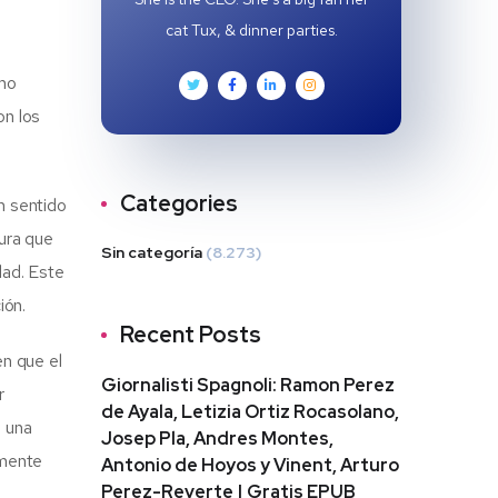
cat Tux, & dinner parties.
omo
on los
Categories
n sentido
tura que
Sin categoría
(8.273)
dad. Este
ión.
Recent Posts
en que el
Giornalisti Spagnoli: Ramon Perez
r
de Ayala, Letizia Ortiz Rocasolano,
e una
Josep Pla, Andres Montes,
 mente
Antonio de Hoyos y Vinent, Arturo
Perez-Reverte | Gratis EPUB