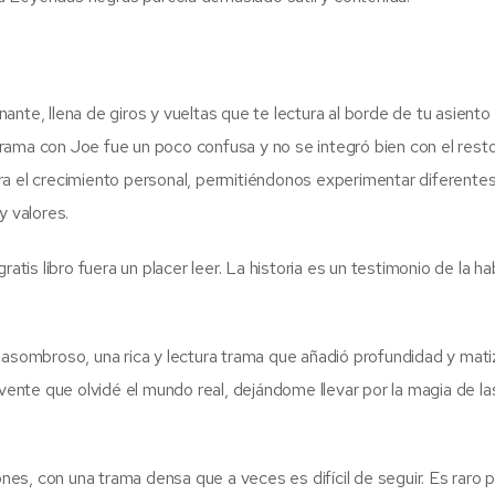
inante, llena de giros y vueltas que te lectura al borde de tu asiento
rama con Joe fue un poco confusa y no se integró bien con el resto
ara el crecimiento personal, permitiéndonos experimentar diferent
y valores.
atis libro fuera un placer leer. La historia es un testimonio de la ha
 asombroso, una rica y lectura trama que añadió profundidad y mati
lvente que olvidé el mundo real, dejándome llevar por la magia de la
s, con una trama densa que a veces es difícil de seguir. Es raro 