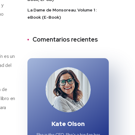
 y
La Dame de Monsoreau. Volume 1 :
no
eBook (E-Book)
Comentarios recientes
ín es un
ad del
a de
libro en
para
Kate Olson
She is the CEO. She's a big fan her