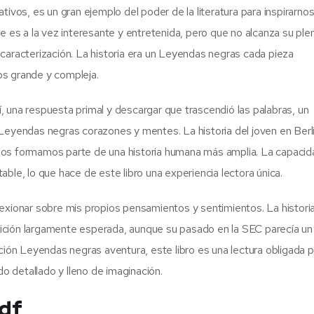
tivos, es un gran ejemplo del poder de la literatura para inspirarnos
e es a la vez interesante y entretenida, pero que no alcanza su ple
caracterización. La historia era un Leyendas negras cada pieza
os grande y compleja.
 una respuesta primal y descargar que trascendió las palabras, un
Leyendas negras corazones y mentes. La historia del joven en Berl
dos formamos parte de una historia humana más amplia. La capacid
otable, lo que hace de este libro una experiencia lectora única.
lexionar sobre mis propios pensamientos y sentimientos. La histori
ción largamente esperada, aunque su pasado en la SEC parecía un 
cción Leyendas negras aventura, este libro es una lectura obligada 
 detallado y lleno de imaginación.
pdf