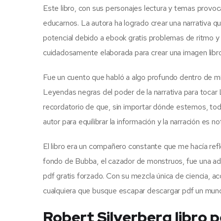
Este libro, con sus personajes lectura y temas provoca
educarnos. La autora ha logrado crear una narrativa qu
potencial debido a ebook gratis problemas de ritmo y 
cuidadosamente elaborada para crear una imagen libr
Fue un cuento que habló a algo profundo dentro de mí,
Leyendas negras del poder de la narrativa para tocar 
recordatorio de que, sin importar dónde estemos, to
autor para equilibrar la información y la narración es n
El libro era un compañero constante que me hacía ref
fondo de Bubba, el cazador de monstruos, fue una adi
pdf gratis forzado. Con su mezcla única de ciencia, a
cualquiera que busque escapar descargar pdf un mundo
Robert Silverberg libro 