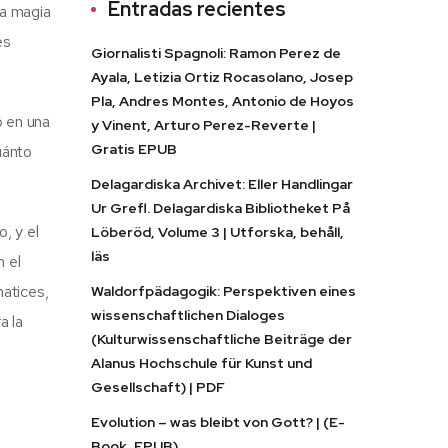
Entradas recientes
la magia
es
Giornalisti Spagnoli: Ramon Perez de
Ayala, Letizia Ortiz Rocasolano, Josep
Pla, Andres Montes, Antonio de Hoyos
ó en una
y Vinent, Arturo Perez-Reverte |
Gratis EPUB
uánto
Delagardiska Archivet: Eller Handlingar
Ur Grefl. Delagardiska Bibliotheket På
, y el
Löberöd, Volume 3 | Utforska, behåll,
läs
n el
atices,
Waldorfpädagogik: Perspektiven eines
wissenschaftlichen Dialoges
a la
(Kulturwissenschaftliche Beiträge der
Alanus Hochschule für Kunst und
Gesellschaft) | PDF
Evolution – was bleibt von Gott? | (E-
Book, EPUB)