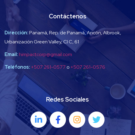
Contáctenos
Dirección:
Panamá, Rep. de Panamá, Ancón, Albrook,
Urbanización Green Valley, Cl C, 61
Email:
himpactcorp@gmail.com
Teléfonos:
+507 261-0577
o
+507 261-0576
Redes Sociales