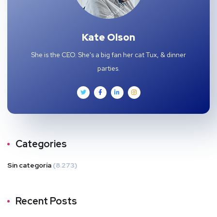
Kate Olson
She is the CEO. She's a big fan her cat Tux, & dinner
parties.
Categories
Sin categoría
(8.273)
Recent Posts