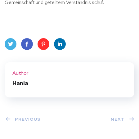
Gemeinschaft und geteiltem Verständnis schuf.
Twit
Face
Pint
Linke
ter
book
eres
dIn
Author
t
Hania
PREVIOUS
NEXT