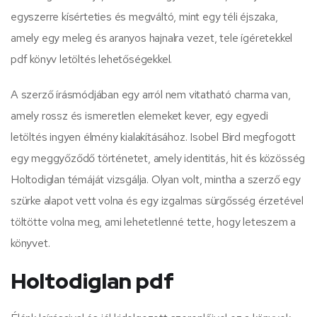
egyszerre kísérteties és megváltó, mint egy téli éjszaka,
amely egy meleg és aranyos hajnalra vezet, tele ígéretekkel
pdf könyv letöltés lehetőségekkel.
A szerző írásmódjában egy arról nem vitatható charma van,
amely rossz és ismeretlen elemeket kever, egy egyedi
letöltés ingyen élmény kialakításához. Isobel Bird megfogott
egy meggyőződő történetet, amely identitás, hit és közösség
Holtodiglan témáját vizsgálja. Olyan volt, mintha a szerző egy
szürke alapot vett volna és egy izgalmas sürgősség érzetével
töltötte volna meg, ami lehetetlenné tette, hogy leteszem a
könyvet.
Holtodiglan pdf