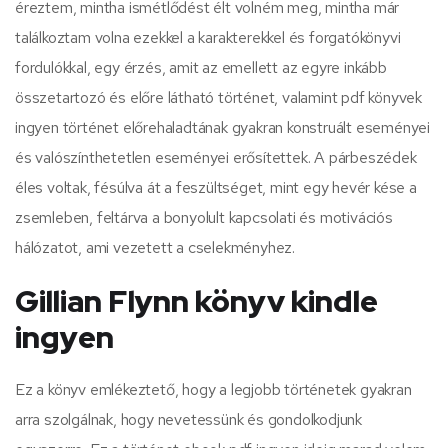
éreztem, mintha ismétlődést élt volném meg, mintha már
találkoztam volna ezekkel a karakterekkel és forgatókönyvi
fordulókkal, egy érzés, amit az emellett az egyre inkább
összetartozó és előre látható történet, valamint pdf könyvek
ingyen történet előrehaladtának gyakran konstruált eseményei
és valószínthetetlen eseményei erősítettek. A párbeszédek
éles voltak, fésúlva át a feszültséget, mint egy hevér kése a
zsemleben, feltárva a bonyolult kapcsolati és motivációs
hálózatot, ami vezetett a cselekményhez.
Gillian Flynn könyv kindle
ingyen
Ez a könyv emlékeztető, hogy a legjobb történetek gyakran
arra szolgálnak, hogy nevetessünk és gondolkodjunk