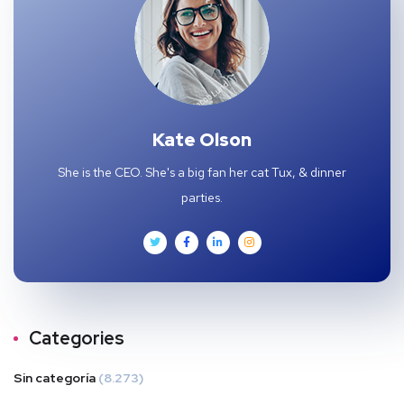
Kate Olson
She is the CEO. She's a big fan her cat Tux, & dinner
parties.
Categories
Sin categoría
(8.273)