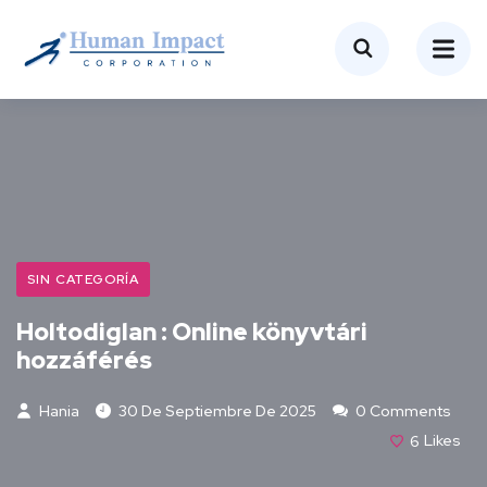
SIN CATEGORÍA
Holtodiglan : Online könyvtári
hozzáférés
Hania
30 De Septiembre De 2025
0 Comments
6
Likes