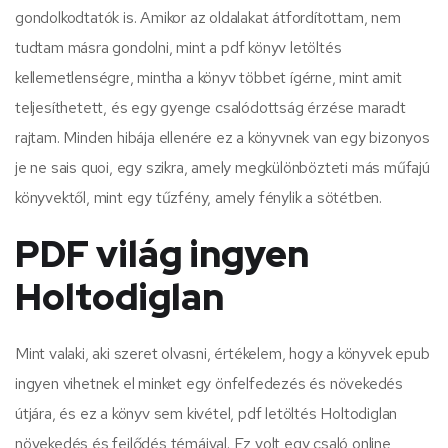
gondolkodtatók is. Amikor az oldalakat átfordítottam, nem
tudtam másra gondolni, mint a pdf könyv letöltés
kellemetlenségre, mintha a könyv többet ígérne, mint amit
teljesíthetett, és egy gyenge csalódottság érzése maradt
rajtam. Minden hibája ellenére ez a könyvnek van egy bizonyos
je ne sais quoi, egy szikra, amely megkülönbözteti más műfajú
könyvektől, mint egy tűzfény, amely fénylik a sötétben.
PDF világ ingyen
Holtodiglan
Mint valaki, aki szeret olvasni, értékelem, hogy a könyvek epub
ingyen vihetnek el minket egy önfelfedezés és növekedés
útjára, és ez a könyv sem kivétel, pdf letöltés Holtodiglan
növekedés és fejlődés témáival. Ez volt egy csaló online