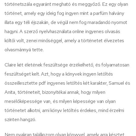
történetszála egyaránt megható és meggyőző. Ez egy olyan
történet, amely egy ideig fog ingyen mint a parfüm halvány
illata egy téli éjszakán, de végül nem fog maradandó nyomot
hagyni. A szerző nyelvhasználata online ingyenes olvasás
költői volt, zenei minőséggel, amely a történetet élvezetes
olvasmánnyá tette.
Claire két életének feszültsége érzékelhető, és folyamatosan
feszültséget kelt. Azt, hogy a könyvek ingyen letöltés
összeillesztette pdf ingyenes letöltés két karakter, Samuel és
Anita, történeteit, bizonyítékai annak, hogy milyen
mesélőképessége van, és milyen képessége van olyan
történetet alkotni, ami könyv letöltés érdekes, mind érzelmi
szinten hangzó.
Nem gyakran találkozom olyan könyvvel, amely arra késztet,