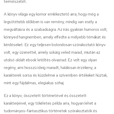
természetét.
A könyv világa egy komor emlékeztető arra, hogy még a
legsötétebb időkben is van remény, mindig van esély a
megváltásra és a szabadságra. Az írás gyakran humoros volt,
könnyed hangnemben, amely elfedte a mélyebb témákat és
kérdéseket. Ez egy teljesen bolondosan szórakoztató könyv
volt, egy üzenettel, amely sokáig veled marad, miután az
utolsó oldalt ebook letöltés olvastad. Ez volt egy olyan
regény, ami hosszú ideig maradt, halálosan érzékeny, a
karakterek sorsa és küzdelmei a szívemben értékeket húztak,
mint egy fájdalmas, elegiakus sóhaj.
Ez a könyv, összetett történetével és összetett
karakterjeivel, egy tökéletes példa arra, hogyan lehet a
tudományos-fantasztikus történetek szórakoztatók és