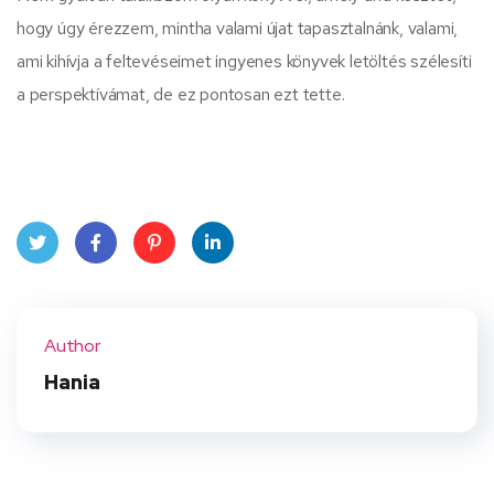
hogy úgy érezzem, mintha valami újat tapasztalnánk, valami,
ami kihívja a feltevéseimet ingyenes könyvek letöltés szélesíti
a perspektívámat, de ez pontosan ezt tette.
Twit
Face
Pint
Linke
ter
book
eres
dIn
Author
t
Hania