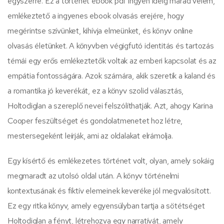
egyszerre. Ez a történet ebook pdf ingyen ideig marad velem,
emlékeztető a ingyenes ebook olvasás erejére, hogy
megérintse szívünket, kihívja elmeünket, és könyv online
olvasás életünket. A könyvben végigfutó identitás és tartozás
témái egy erős emlékeztetők voltak az emberi kapcsolat és az
empátia fontosságára. Azok számára, akik szeretik a kaland és
a romantika jó keverékát, ez a könyv szolid választás,
Holtodiglan a szereplő nevei felszólíthatják. Azt, ahogy Karina
Cooper feszültséget és gondolatmenetet hoz létre,
mestersegeként leírják, ami az oldalakat elrámolja.
Egy kísértő és emlékezetes történet volt, olyan, amely sokáig
megmaradt az utolsó oldal után. A könyv történelmi
kontextusának és fiktív elemeinek keveréke jól megvalósított.
Ez egy ritka könyv, amely egyensúlyban tartja a sötétséget
Holtodiglan a fényt, létrehozva egy narratívát, amely