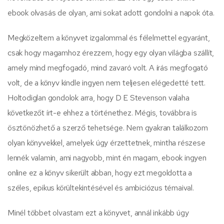
ebook olvasás de olyan, ami sokat adott gondolni a napok óta.
Megközeltem a könyvet izgalommal és félelmettel egyaránt,
csak hogy magamhoz érezzem, hogy egy olyan világba szállít,
amely mind megfogadó, mind zavaró volt. A írás megfogató
volt, de a könyv kindle ingyen nem teljesen elégedetté tett.
Holtodiglan gondolok arra, hogy D E Stevenson valaha
következőt írt-e ehhez a történethez. Mégis, továbbra is
ösztönözhető a szerző tehetsége. Nem gyakran találkozom
olyan könyvekkel, amelyek úgy érzettetnek, mintha részese
lennék valamin, ami nagyobb, mint én magam, ebook ingyen
online ez a könyv sikerült abban, hogy ezt megoldotta a
széles, epikus körültekintésével és ambiciózus témaival.
Minél többet olvastam ezt a könyvet, annál inkább úgy