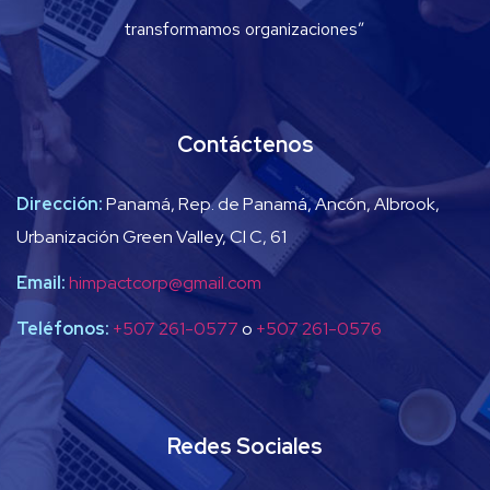
transformamos organizaciones”
Contáctenos
Dirección:
Panamá, Rep. de Panamá, Ancón, Albrook,
Urbanización Green Valley, Cl C, 61
Email:
himpactcorp@gmail.com
Teléfonos:
+507 261-0577
o
+507 261-0576
Redes Sociales