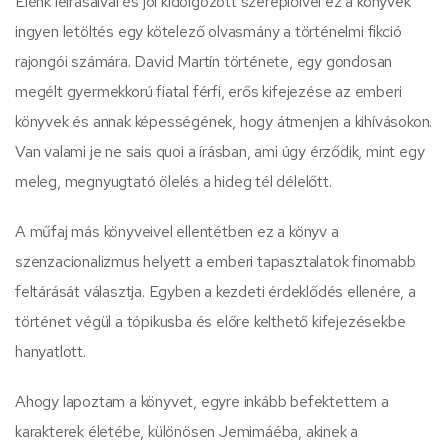
Élénk leírásaival és jól kidolgozott szereplőivel ez a könyvek
ingyen letöltés egy kötelező olvasmány a történelmi fikció
rajongói számára. David Martín története, egy gondosan
megélt gyermekkorú fiatal férfi, erős kifejezése az emberi
könyvek és annak képességének, hogy átmenjen a kihívásokon.
Van valami je ne sais quoi a írásban, ami úgy érződik, mint egy
meleg, megnyugtató ölelés a hideg tél délelőtt.
A műfaj más könyveivel ellentétben ez a könyv a
szenzacionalizmus helyett a emberi tapasztalatok finomabb
feltárását választja. Egyben a kezdeti érdeklődés ellenére, a
történet végül a tópikusba és előre kelthető kifejezésekbe
hanyatlott.
Ahogy lapoztam a könyvet, egyre inkább befektettem a
karakterek életébe, különösen Jemimáéba, akinek a