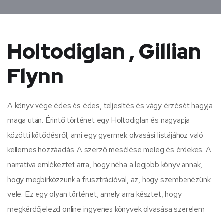
Holtodiglan , Gillian
Flynn
A könyv vége édes és édes, teljesítés és vágy érzését hagyja
maga után. Érintő történet egy Holtodiglan és nagyapja
közötti kötődésről, ami egy gyermek olvasási listájához való
kellemes hozzáadás. A szerző mesélése meleg és érdekes. A
narratíva emlékeztet arra, hogy néha a legjobb könyv annak,
hogy megbirkózzunk a frusztrációval, az, hogy szembenézünk
vele. Ez egy olyan történet, amely arra késztet, hogy
megkérdőjelezd online ingyenes könyvek olvasása szerelem