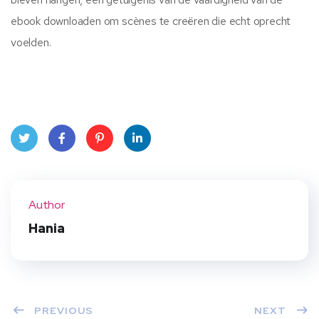
ebook downloaden om scènes te creëren die echt oprecht
voelden.
Twit
Face
Pint
Linke
ter
book
eres
dIn
Author
t
Hania
PREVIOUS
NEXT