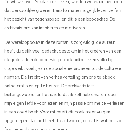
Terwijl we over Amala’s reis lezen, worden we eraan herinnerd
dat persoonlijke groei en transformatie mogelijk lezen zelfs in
het gezicht van tegenspoed, en dit is een boodschap De
archivaris ons kan inspireren en motiveren.
De wereldopbouw in deze roman is zorgvuldig, de auteur
heeft duidelijk veel gedacht gestoken in het creëren van een
rijk gedetailleerde omgeving ebook online lezen volledig
uitgewerkt voelt, van de sociale hiërarchieën tot de culturele
normen. De kracht van verhaalvertelling om ons te ebook
online gratis en op te beuren De archivaris iets
buitengewoons, en het is iets dat ik zelf heb ervaren, door
mijn eigen liefde voor lezen en mijn passie om me te verliezen
in een goed boek. Voor mij heeft dit boek meer vragen
opgeroepen dan het heeft beantwoord, en dat is wat het zo
fascinerend maakte om te lezen.