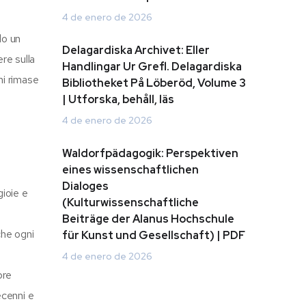
4 de enero de 2026
lo un
Delagardiska Archivet: Eller
re sulla
Handlingar Ur Grefl. Delagardiska
mi rimase
Bibliotheket På Löberöd, Volume 3
| Utforska, behåll, läs
4 de enero de 2026
Waldorfpädagogik: Perspektiven
eines wissenschaftlichen
Dialoges
gioie e
(Kulturwissenschaftliche
Beiträge der Alanus Hochschule
che ogni
für Kunst und Gesellschaft) | PDF
4 de enero de 2026
pre
ecenni e