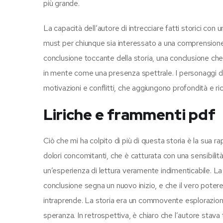
più grande.
La capacità dell’autore di intrecciare fatti storici co
must per chiunque sia interessato a una comprensione più
conclusione toccante della storia, una conclusione che 
in mente come una presenza spettrale. I personaggi di 
motivazioni e conflitti, che aggiungono profondità e ri
Liriche e frammenti pdf
Ciò che mi ha colpito di più di questa storia è la sua r
dolori concomitanti, che è catturata con una sensibili
un’esperienza di lettura veramente indimenticabile. L
conclusione segna un nuovo inizio, e che il vero potere
intraprende. La storia era un commovente esplorazio
speranza. In retrospettiva, è chiaro che l’autore sta