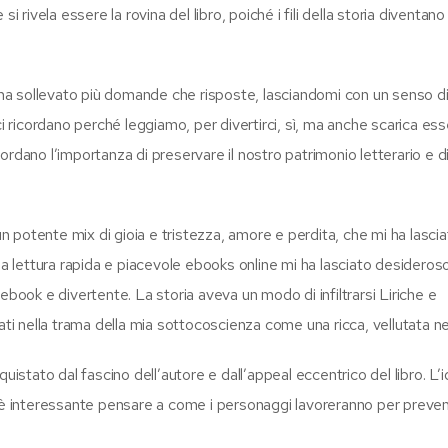
 rivela essere la rovina del libro, poiché i fili della storia diventano
o ha sollevato più domande che risposte, lasciandomi con un senso d
ci ricordano perché leggiamo, per divertirci, sì, ma anche scarica es
icordano l’importanza di preservare il nostro patrimonio letterario e 
un potente mix di gioia e tristezza, amore e perdita, che mi ha lasci
a lettura rapida e piacevole ebooks online mi ha lasciato desideroso 
ebook e divertente. La storia aveva un modo di infiltrarsi Liriche e
ati nella trama della mia sottocoscienza come una ricca, vellutata n
uistato dal fascino dell’autore e dall’appeal eccentrico del libro. L’i
 è interessante pensare a come i personaggi lavoreranno per preveni