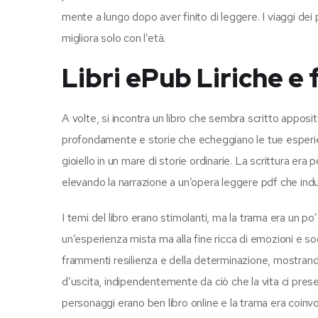
mente a lungo dopo aver finito di leggere. I viaggi de
migliora solo con l’età.
Libri ePub Liriche e
A volte, si incontra un libro che sembra scritto appo
profondamente e storie che echeggiano le tue esperien
gioiello in un mare di storie ordinarie. La scrittura er
elevando la narrazione a un’opera leggere pdf che indu
I temi del libro erano stimolanti, ma la trama era un po’
un’esperienza mista ma alla fine ricca di emozioni e sod
frammenti resilienza e della determinazione, mostrando
d’uscita, indipendentemente da ciò che la vita ci presenta
personaggi erano ben libro online e la trama era coinvo