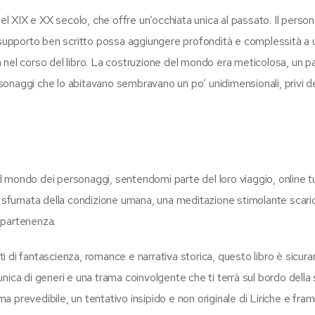
del XIX e XX secolo, che offre un’occhiata unica al passato. Il person
upporto ben scritto possa aggiungere profondità e complessità a 
 nel corso del libro. La costruzione del mondo era meticolosa, un 
ersonaggi che lo abitavano sembravano un po’ unidimensionali, privi de
mondo dei personaggi, sentendomi parte del loro viaggio, online tut
 e sfumata della condizione umana, una meditazione stimolante scari
appartenenza.
 di fantascienza, romance e narrativa storica, questo libro è sicur
ica di generi e una trama coinvolgente che ti terrà sul bordo della s
ama prevedibile, un tentativo insipido e non originale di Liriche e fra