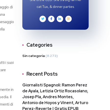
aggio di
cat Tux, & dinner parties.
una
paesaggio
lla
Categories
Sin categoría
(8.273)
ti i suoi
care
Recent Posts
Giornalisti Spagnoli: Ramon Perez
amente in
de Ayala, Letizia Ortiz Rocasolano,
edia. Il
Josep Pla, Andres Montes,
Antonio de Hoyos y Vinent, Arturo
mmenti di
Perez-Reverte | Gratis EPUB