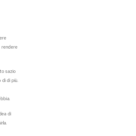
i
sere
di rendere
ato sazio
di di più.
ebbia.
dea di
rla.