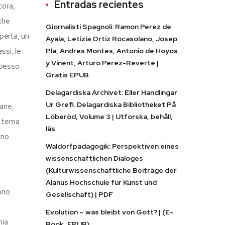
Entradas recientes
cora,
che
Giornalisti Spagnoli: Ramon Perez de
operta, un
Ayala, Letizia Ortiz Rocasolano, Josep
ssi, le
Pla, Andres Montes, Antonio de Hoyos
y Vinent, Arturo Perez-Reverte |
spesso
Gratis EPUB
Delagardiska Archivet: Eller Handlingar
Ur Grefl. Delagardiska Bibliotheket På
mane,
Löberöd, Volume 3 | Utforska, behåll,
il tema
läs
ano
Waldorfpädagogik: Perspektiven eines
wissenschaftlichen Dialoges
(Kulturwissenschaftliche Beiträge der
Alanus Hochschule für Kunst und
ono
Gesellschaft) | PDF
Evolution – was bleibt von Gott? | (E-
mia
Book, EPUB)