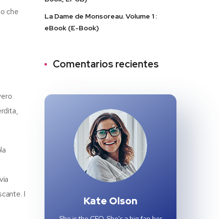
so che
La Dame de Monsoreau. Volume 1 :
eBook (E-Book)
Comentarios recientes
vero
rdita,
la
e
via
scante. I
Kate Olson
She is the CEO. She's a big fan her