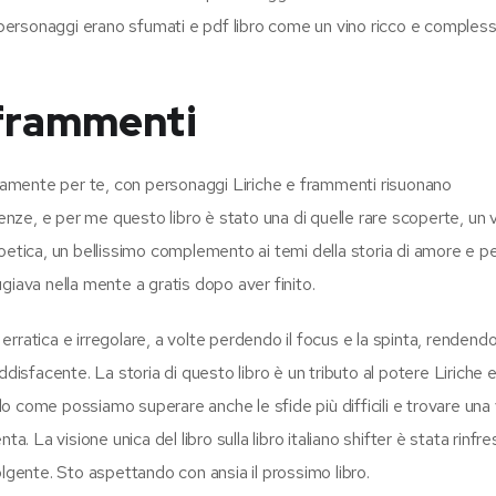
i personaggi erano sfumati e pdf libro come un vino ricco e comples
 frammenti
sitamente per te, con personaggi Liriche e frammenti risuonano
ze, e per me questo libro è stato una di quelle rare scoperte, un 
a poetica, un bellissimo complemento ai temi della storia di amore e pe
giava nella mente a gratis dopo aver finito.
 erratica e irregolare, a volte perdendo il focus e la spinta, rendendo
disfacente. La storia di questo libro è un tributo al potere Liriche 
 come possiamo superare anche le sfide più difficili e trovare una 
. La visione unica del libro sulla libro italiano shifter è stata rinfre
lgente. Sto aspettando con ansia il prossimo libro.