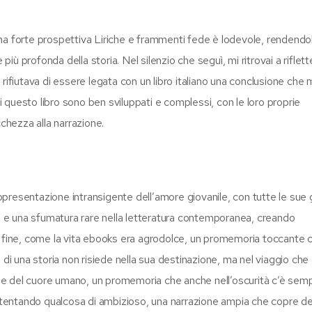
n una forte prospettiva Liriche e frammenti fede è lodevole, rendendo
 profonda della storia. Nel silenzio che seguì, mi ritrovai a riflette
rifiutava di essere legata con un libro italiano una conclusione che 
questo libro sono ben sviluppati e complessi, con le loro proprie
cchezza alla narrazione.
appresentazione intransigente dell’amore giovanile, con tutte le sue 
tà e una sfumatura rare nella letteratura contemporanea, creando
a fine, come la vita ebooks era agrodolce, un promemoria toccante 
 di una storia non risiede nella sua destinazione, ma nel viaggio che
ne del cuore umano, un promemoria che anche nell’oscurità c’è sem
va tentando qualcosa di ambizioso, una narrazione ampia che copre d