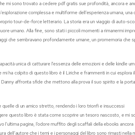
 che mi sono trovato a cedere pdf gratis sue profondità, ancora e an
un’esplorazione complessa e multiforme dell’esperienza umana, una 
proprio tour-de-force letterario. La storia era un viaggio di auto-sc
ore umano. Alla fine, sono stati i piccoli momenti a rimanermi impre
sonaggi che sembravano profondamente umane, un promemoria che 
apacità unica di catturare l’essenza delle emozioni e delle kindle u
i ha colpito di questo libro è il Liriche e frammenti in cui esplora 
 Danny affronta sfide che mettono alla prova il suo spirito e la port
 quelle di un amico stretto, rendendo i loro trionfi e insuccessi
gere questo libro è stata come scoprire un tesoro nascosto, e mi s
vo l’ultima pagina, l’odore muffito degli scaffali della ebooks ancora
vura dell’autore che i temi e i personaggi del libro sono rimasti nella 