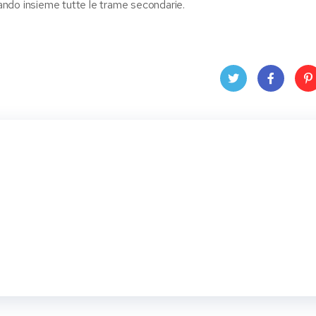
ndo insieme tutte le trame secondarie.
Twit
Face
Pin
ter
book
ere
t