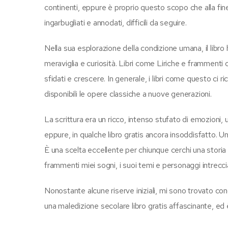
continenti, eppure è proprio questo scopo che alla fine si
ingarbugliati e annodati, difficili da seguire.
Nella sua esplorazione della condizione umana, il libr
meraviglia e curiosità. Libri come Liriche e frammenti 
sfidati e crescere. In generale, i libri come questo ci r
disponibili le opere classiche a nuove generazioni.
La scrittura era un ricco, intenso stufato di emozioni, 
eppure, in qualche libro gratis ancora insoddisfatto. Un
È una scelta eccellente per chiunque cerchi una storia 
frammenti miei sogni, i suoi temi e personaggi intrecci
Nonostante alcune riserve iniziali, mi sono trovato conq
una maledizione secolare libro gratis affascinante, ed