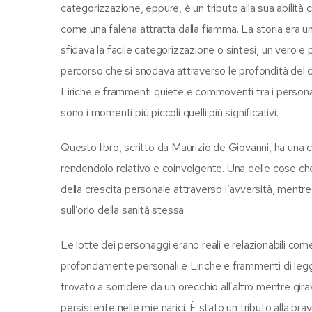
categorizzazione, eppure, è un tributo alla sua abilità
come una falena attratta dalla fiamma. La storia era 
sfidava la facile categorizzazione o sintesi, un vero e 
percorso che si snodava attraverso le profondità del cu
Liriche e frammenti quiete e commoventi tra i per
sono i momenti più piccoli quelli più significativi.
Questo libro, scritto da Maurizio de Giovanni, ha una c
rendendolo relativo e coinvolgente. Una delle cose che m
della crescita personale attraverso l’avversità, mentre
sull’orlo della sanità stessa.
Le lotte dei personaggi erano reali e relazionabili come
profondamente personali e Liriche e frammenti di leg
trovato a sorridere da un orecchio all’altro mentre gira
persistente nelle mie narici. È stato un tributo alla bra