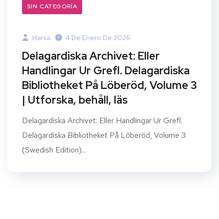
SIN CATEGORÍA
Hania
4 De Enero De 2026
Delagardiska Archivet: Eller
Handlingar Ur Grefl. Delagardiska
Bibliotheket På Löberöd, Volume 3
| Utforska, behåll, läs
Delagardiska Archivet: Eller Handlingar Ur Grefl.
Delagardiska Bibliotheket På Löberöd, Volume 3
(Swedish Edition)...