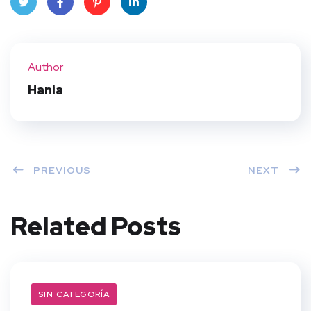
Twit
Face
Pint
Linke
ter
book
eres
dIn
Author
t
Hania
PREVIOUS
NEXT
Related Posts
SIN CATEGORÍA