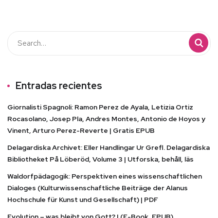
Entradas recientes
Giornalisti Spagnoli: Ramon Perez de Ayala, Letizia Ortiz
Rocasolano, Josep Pla, Andres Montes, Antonio de Hoyos y
Vinent, Arturo Perez-Reverte | Gratis EPUB
Delagardiska Archivet: Eller Handlingar Ur Grefl. Delagardiska
Bibliotheket På Löberöd, Volume 3 | Utforska, behåll, läs
Waldorfpädagogik: Perspektiven eines wissenschaftlichen
Dialoges (Kulturwissenschaftliche Beiträge der Alanus
Hochschule für Kunst und Gesellschaft) | PDF
Evolution – was bleibt von Gott? | (E-Book, EPUB)