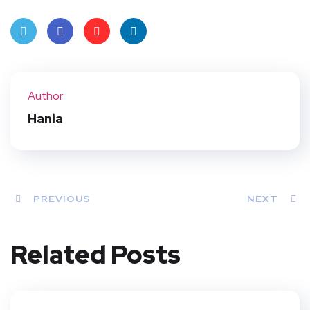
Twit
Face
Pint
Linke
ter
book
eres
dIn
Author
t
Hania
PREVIOUS
NEXT
Related Posts