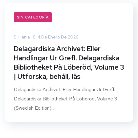
SIN CATEGORÍA
Hania
4 De Enero De 2026
Delagardiska Archivet: Eller
Handlingar Ur Grefl. Delagardiska
Bibliotheket På Löberöd, Volume 3
| Utforska, behåll, läs
Delagardiska Archivet: Eller Handlingar Ur Grefl.
Delagardiska Bibliotheket På Löberöd, Volume 3
(Swedish Edition)...