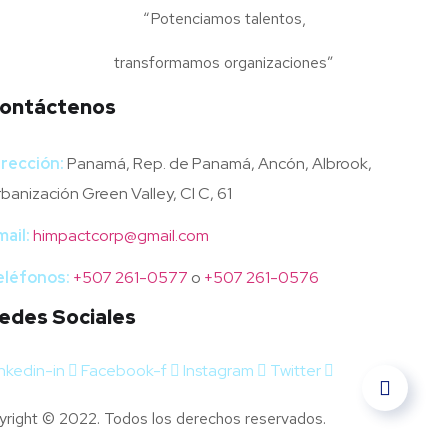
“Potenciamos talentos,
transformamos organizaciones”
ontáctenos
irección:
Panamá, Rep. de Panamá, Ancón, Albrook,
banización Green Valley, Cl C, 61
mail:
himpactcorp@gmail.com
eléfonos:
+507 261-0577
o
+507 261-0576
edes Sociales
nkedin-in
Facebook-f
Instagram
Twitter
right © 2022. Todos los derechos reservados.