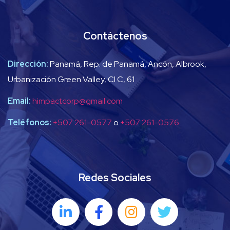
Contáctenos
Dirección:
Panamá, Rep. de Panamá, Ancón, Albrook,
Urbanización Green Valley, Cl C, 61
Email:
himpactcorp@gmail.com
Teléfonos:
+507 261-0577
o
+507 261-0576
Redes Sociales