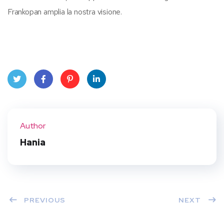
Frankopan amplia la nostra visione.
Twit
Face
Pint
Linke
ter
book
eres
dIn
Author
t
Hania
PREVIOUS
NEXT