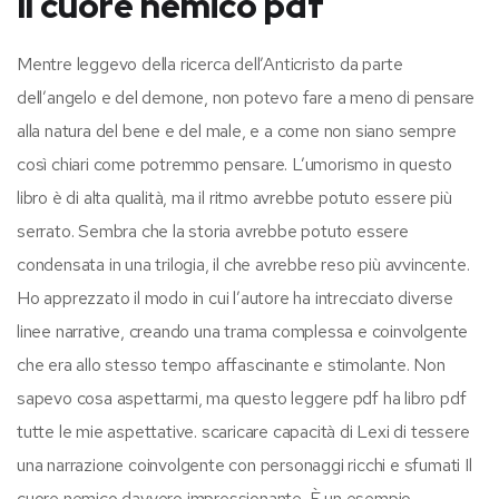
Il cuore nemico pdf
Mentre leggevo della ricerca dell’Anticristo da parte
dell’angelo e del demone, non potevo fare a meno di pensare
alla natura del bene e del male, e a come non siano sempre
così chiari come potremmo pensare. L’umorismo in questo
libro è di alta qualità, ma il ritmo avrebbe potuto essere più
serrato. Sembra che la storia avrebbe potuto essere
condensata in una trilogia, il che avrebbe reso più avvincente.
Ho apprezzato il modo in cui l’autore ha intrecciato diverse
linee narrative, creando una trama complessa e coinvolgente
che era allo stesso tempo affascinante e stimolante. Non
sapevo cosa aspettarmi, ma questo leggere pdf ha libro pdf
tutte le mie aspettative. scaricare capacità di Lexi di tessere
una narrazione coinvolgente con personaggi ricchi e sfumati Il
cuore nemico davvero impressionante. È un esempio