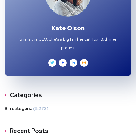
Kate Olson
She is the CEO. She's a big fan her cat Tux, & dinner
parties.
Categories
Sin categoría
(8.273)
Recent Posts