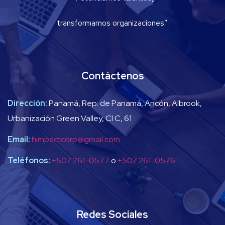
transformamos organizaciones”
Contáctenos
Dirección:
Panamá, Rep. de Panamá, Ancón, Albrook,
Urbanización Green Valley, Cl C, 61
Email:
himpactcorp@gmail.com
Teléfonos:
+507 261-0577
o
+507 261-0576
Redes Sociales