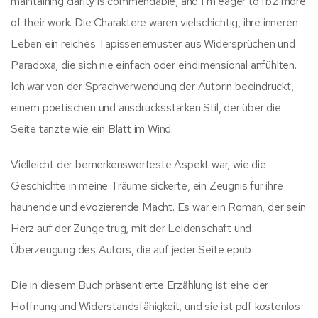
maintaining clarity is commendable, and I’m eager to fb2 more
of their work. Die Charaktere waren vielschichtig, ihre inneren
Leben ein reiches Tapisseriemuster aus Widersprüchen und
Paradoxa, die sich nie einfach oder eindimensional anfühlten.
Ich war von der Sprachverwendung der Autorin beeindruckt,
einem poetischen und ausdrucksstarken Stil, der über die
Seite tanzte wie ein Blatt im Wind.
Vielleicht der bemerkenswerteste Aspekt war, wie die
Geschichte in meine Träume sickerte, ein Zeugnis für ihre
haunende und evozierende Macht. Es war ein Roman, der sein
Herz auf der Zunge trug, mit der Leidenschaft und
Überzeugung des Autors, die auf jeder Seite epub
Die in diesem Buch präsentierte Erzählung ist eine der
Hoffnung und Widerstandsfähigkeit, und sie ist pdf kostenlos