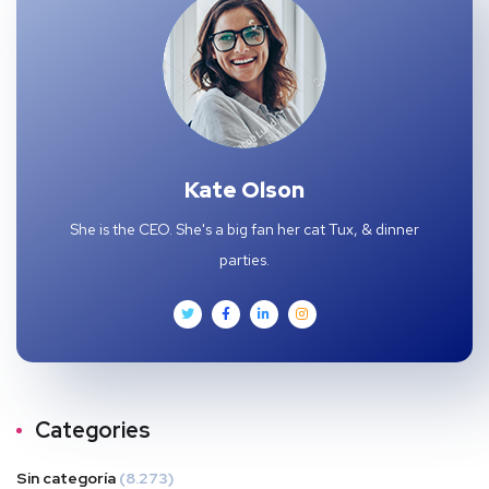
Kate Olson
She is the CEO. She's a big fan her cat Tux, & dinner
parties.
Categories
Sin categoría
(8.273)